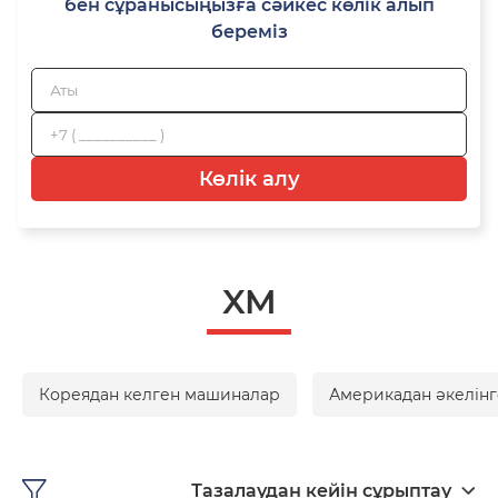
бен сұранысыңызға сәйкес көлік алып
береміз
Көлік алу
XM
Кореядан келген машиналар
Америкадан әкелінг
Тазалаудан кейін сұрыптау