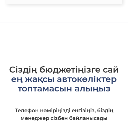
Сіздің бюджетіңізге сай
ең жақсы автокөліктер
топтамасын алыңыз
Телефон нөміріңізді енгізіңіз, біздің
менеджер сізбен байланысады