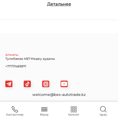
Детальнее
Chevrolet
Dodge
Ford
Honda
Hyundai
Infiniti
Алматы
Тулебаева 49/1 Медеу ауданы
+77717489971
Jaguar
Jeep
KIA
welcome@bex-autotrade.kz
Сайт картасы
Land Rover
Lexus
Lincoln
Контактілер
Мәзір
Каталог
Іздеу