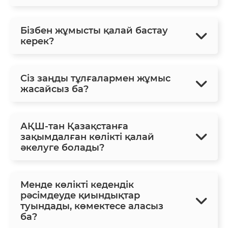
Бізбен жұмысты қалай бастау
керек?
Сіз заңды тұлғалармен жұмыс
жасайсыз ба?
АҚШ-тан Қазақстанға
зақымдалған көлікті қалай
әкелуге болады?
Менде көлікті кедендік
рәсімдеуде қиындықтар
туындады, көмектесе аласыз
ба?