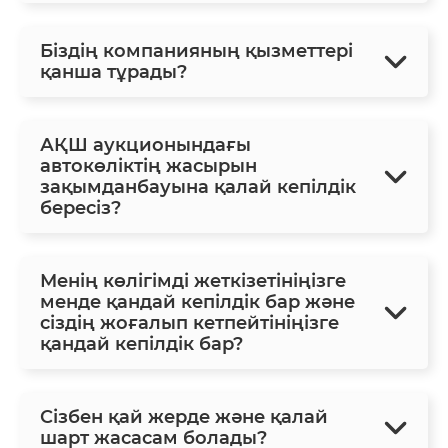
Біздің компанияның қызметтері
қанша тұрады?
АҚШ аукционындағы
автокөліктің жасырын
зақымданбауына қалай кепілдік
бересіз?
Менің көлігімді жеткізетініңізге
менде қандай кепілдік бар және
сіздің жоғалып кетпейтініңізге
қандай кепілдік бар?
Сізбен қай жерде және қалай
шарт жасасам болады?