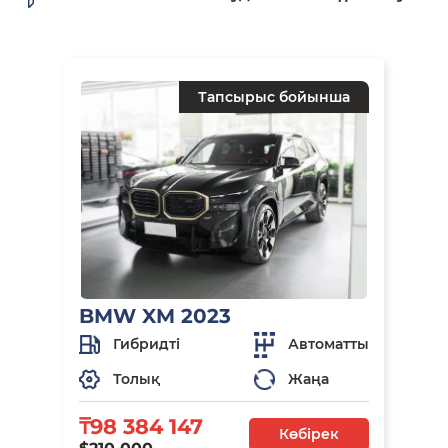
Тапсырыс бойынша
BMW XM 2023
Гибридті
Автоматты
Толық
Жаңа
₸98 384 147
Көбірек