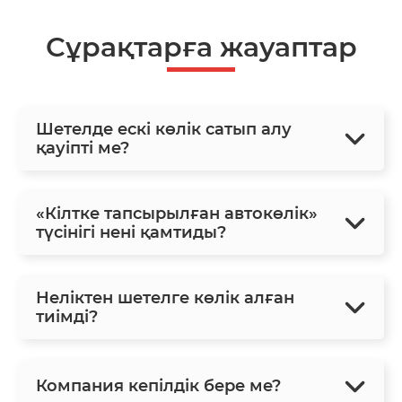
Сұрақтарға жауаптар
Шетелде ескі көлік сатып алу
қауіпті ме?
«Кілтке тапсырылған автокөлік»
түсінігі нені қамтиды?
Неліктен шетелге көлік алған
тиімді?
Компания кепілдік бере ме?