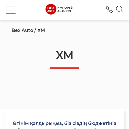
+777
Bex Auto
XM
XM
Өтінім қалдырыңыз, біз сіздің бюджетіңіз