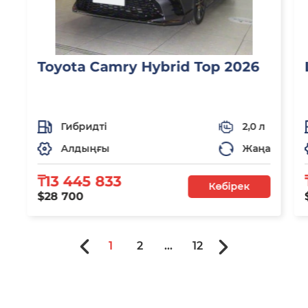
Toyota Camry Hybrid Top 2026
Гибридті
2,0 л
Алдыңғы
Жаңа
₸13 445 833
Көбірек
$28 700
1
2
...
12