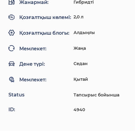
Жанармай:
Гибридті
2,0 л
Қозғалтқыш көлемі:
Алдыңғы
Қозғалтқыш блогы:
Жаңа
Мемлекет:
Седан
Дене түрі:
Қытай
Мемлекет:
Status
Тапсырыс бойынша
ID:
4940