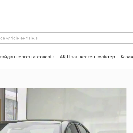
тайдан келген автокөлік
АҚШ-тан келген көліктер
Қазақ