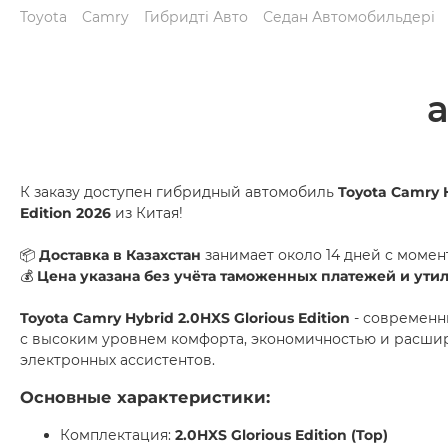
Toyota
Camry
Гибридті Авто
Седан Автомобильдері
К заказу доступен гибридный автомобиль
Toyota Camry H
Edition 2026
из Китая!
📦
Доставка в Казахстан
занимает около 14 дней с момент
💰
Цена указана без учёта таможенных платежей и ути
Toyota Camry Hybrid 2.0HXS Glorious Edition
- современн
с высоким уровнем комфорта, экономичностью и расши
электронных ассистентов.
Основные характеристики:
Комплектация:
2.0HXS Glorious Edition (Top)