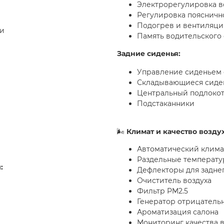
Электрорегулировка в
Регулировка пояснич
Подогрев и вентиляци
ии
Память водительского
Задние сиденья:
Управление сиденьем 
Складывающиеся сиде
Центральный подлоко
Подстаканники
🌬
Климат и качество воздух
Автоматический клима
Раздельные температу
и
:
Дефлекторы для задне
Очиститель воздуха
Фильтр PM2.5
Генератор отрицатель
Ароматизация салона
Мониторинг качества в