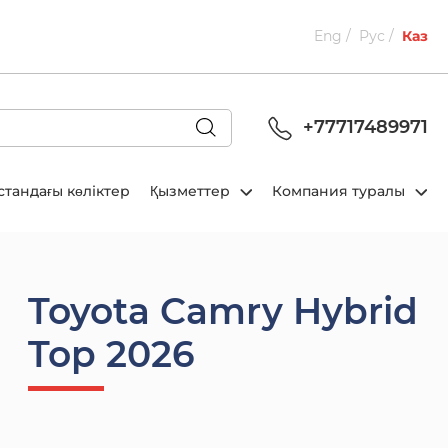
Eng
Рус
Каз
+77717489971
стандағы көліктер
Қызметтер
Компания туралы
Toyota Camry Hybrid
Top 2026