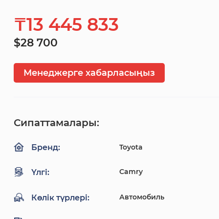
₸13 445 833
$28 700
Менеджерге хабарласыңыз
Сипаттамалары:
Toyota
Бренд:
Camry
Үлгі:
Автомобиль
Көлік түрлері: