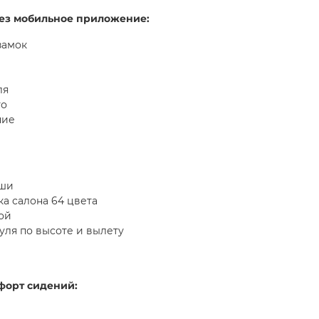
ез мобильное приложение:
замок
ля
то
ние
мши
а салона 64 цвета
ой
ля по высоте и вылету
форт сидений: