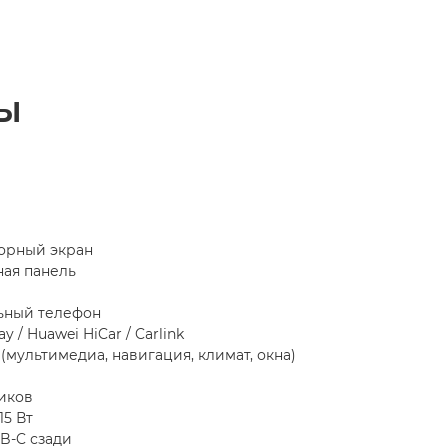
ы
сорный экран
ная панель
льный телефон
 / Huawei HiCar / Carlink
(мультимедиа, навигация, климат, окна)
иков
15 Вт
SB-C сзади