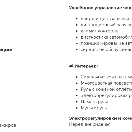
Удалённое управление чер
двери и центральный 
дистанционный запуск
климат-контроль
диагностика автомоби
позиционирование ав
сервисное обслужива
ации:
🛋 Интерьер:
Сиденья из кожи и за
Многоцветная подсветк
Руль с кожаной оплётк
Электрорегулировка ру
Память руля
Мультируль
Электрорегулировки и ком
Передние сиденья:
сажиров