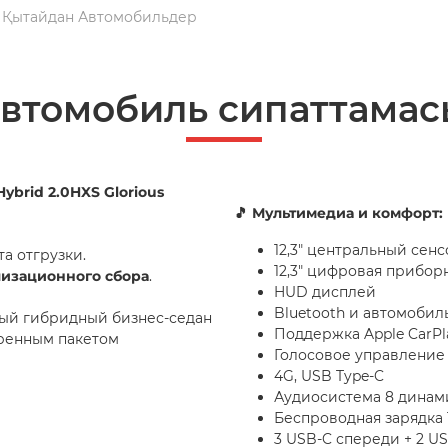
Қытайдан Автомобильдер
автомобиль сипаттамас
ybrid 2.0HXS Glorious
🎵 Мультимедиа и комфорт:
12,3" центральный сен
а отгрузки.
12,3" цифровая прибор
лизационного сбора
.
HUD дисплей
Bluetooth и автомоби
ый гибридный бизнес-седан
Поддержка Apple CarPlay
ренным пакетом
Голосовое управление 
4G, USB Type-C
Аудиосистема 8 динам
Беспроводная зарядка 
3 USB-C спереди + 2 U