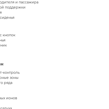
одителя и пассажира
ной поддержки
я
 сиденья
с кнопок
нья
тник
а:
т-контроль
рные зоны
го ряда
ных ионов
оздуха