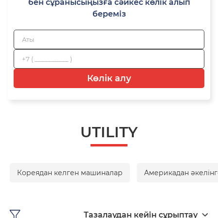
бен сұранысыңызға сәйкес көлік алып
береміз
Көлік алу
UTILITY
Кореядан келген машиналар
Америкадан әкелінг
Тазалаудан кейін сұрыптау