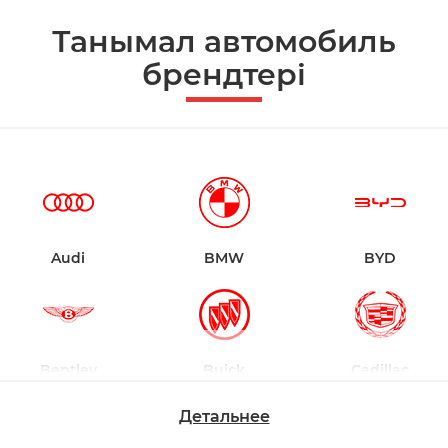
Танымал автомобиль
брендтері
Audi
BMW
BYD
Bentley
Buick
Cadillac
Детальнее