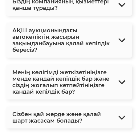
Біздің компанияның қызметтері
қанша тұрады?
АҚШ аукционындағы
автокөліктің жасырын
зақымданбауына қалай кепілдік
бересіз?
Менің көлігімді жеткізетініңізге
менде қандай кепілдік бар және
сіздің жоғалып кетпейтініңізге
қандай кепілдік бар?
Сізбен қай жерде және қалай
шарт жасасам болады?