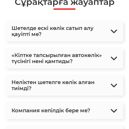
Сұрақтарға жауаптар
Шетелде ескі көлік сатып алу
қауіпті ме?
«Кілтке тапсырылған автокөлік»
түсінігі нені қамтиды?
Неліктен шетелге көлік алған
тиімді?
Компания кепілдік бере ме?