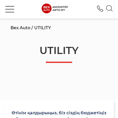
+777
Bex Auto
UTILITY
UTILITY
Өтінім қалдырыңыз, біз сіздің бюджетіңіз