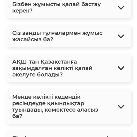
Бізбен жұмысты қалай бастау
керек?
Сіз заңды тұлғалармен жұмыс
жасайсыз ба?
АҚШ-тан Қазақстанға
зақымдалған көлікті қалай
әкелуге болады?
Менде көлікті кедендік
рәсімдеуде қиындықтар
туындады, көмектесе аласыз
ба?