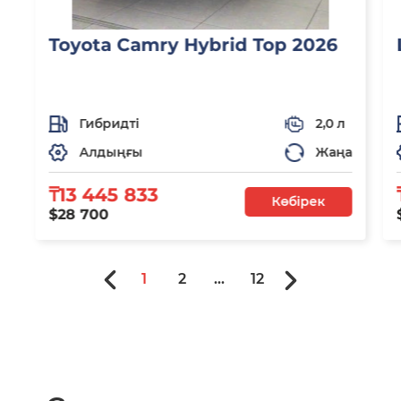
Toyota Camry Hybrid Top 2026
Гибридті
2,0 л
Алдыңғы
Жаңа
₸13 445 833
Көбірек
$28 700
1
2
...
12