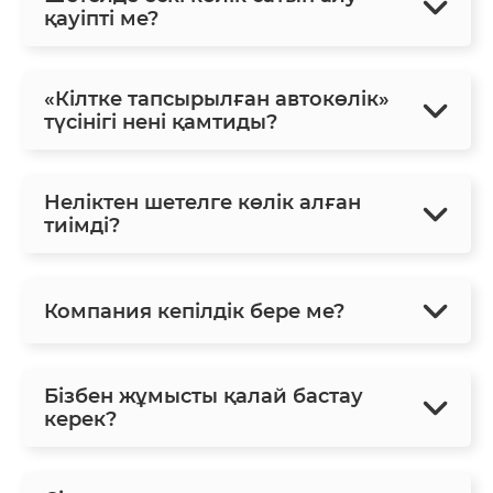
қауіпті ме?
«Кілтке тапсырылған автокөлік»
түсінігі нені қамтиды?
Неліктен шетелге көлік алған
тиімді?
Компания кепілдік бере ме?
Бізбен жұмысты қалай бастау
керек?