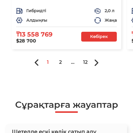
Гибридті
2,0 л
Алдыңғы
Жаңа
₸13 558 769
Көбірек
$28 700
1
2
...
12
Сұрақтарға жауаптар
Шетелде ескі көлік сатып алу