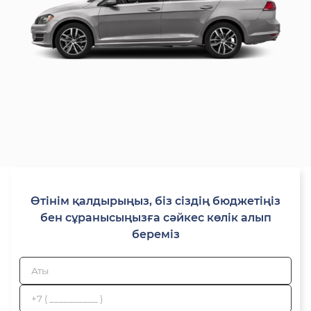
Өтінім қалдырыңыз, біз сіздің бюджетіңіз
бен сұранысыңызға сәйкес көлік алып
береміз