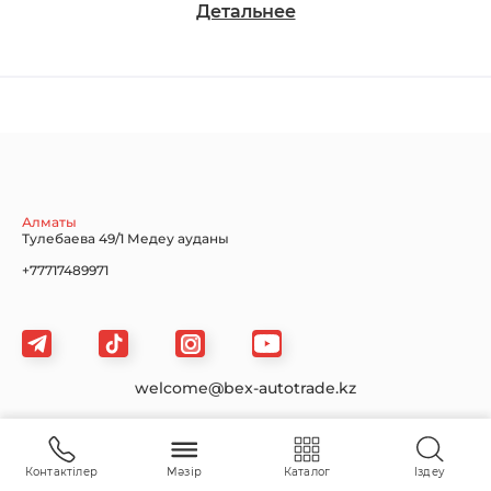
Детальнее
Chevrolet
Dodge
Ford
Honda
Hyundai
Infiniti
Алматы
Тулебаева 49/1 Медеу ауданы
+77717489971
Jaguar
Jeep
KIA
welcome@bex-autotrade.kz
Сайт картасы
Land Rover
Lexus
Lincoln
Контактілер
Мәзір
Каталог
Іздеу