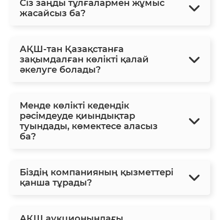
Сіз заңды тұлғалармен жұмыс
жасайсыз ба?
АҚШ-тан Қазақстанға
зақымдалған көлікті қалай
әкелуге болады?
Менде көлікті кедендік
рәсімдеуде қиындықтар
туындады, көмектесе аласыз
ба?
Біздің компанияның қызметтері
қанша тұрады?
АҚШ аукционындағы