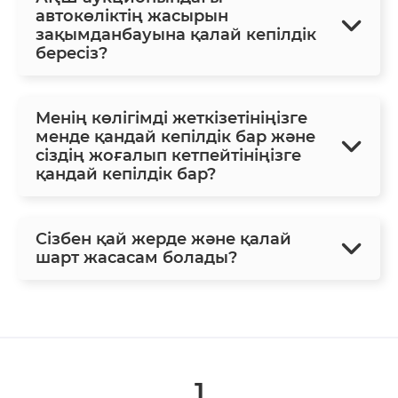
автокөліктің жасырын
зақымданбауына қалай кепілдік
бересіз?
Менің көлігімді жеткізетініңізге
менде қандай кепілдік бар және
сіздің жоғалып кетпейтініңізге
қандай кепілдік бар?
Сізбен қай жерде және қалай
шарт жасасам болады?
1