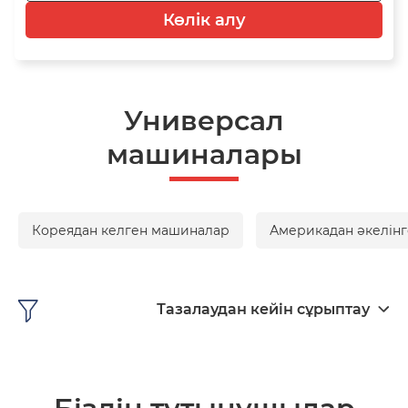
Көлік алу
Универсал
машиналары
Кореядан келген машиналар
Америкадан әкелінг
Тазалаудан кейін сұрыптау