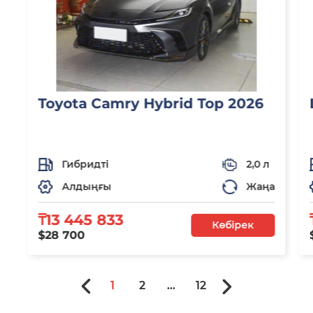
Toyota Camry Hybrid Top 2026
Гибридті
2,0 л
Алдыңғы
Жаңа
₸13 445 833
Көбірек
$28 700
1
2
...
12