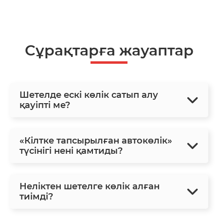
Сұрақтарға жауаптар
Шетелде ескі көлік сатып алу
қауіпті ме?
«Кілтке тапсырылған автокөлік»
түсінігі нені қамтиды?
Неліктен шетелге көлік алған
тиімді?