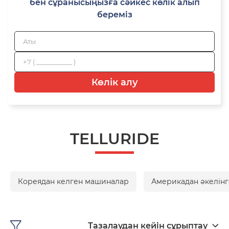
бен сұранысыңызға сәйкес көлік алып
береміз
Көлік алу
TELLURIDE
Кореядан келген машиналар
Америкадан әкелінг
Тазалаудан кейін сұрыптау