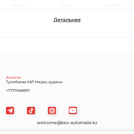
Bentley
Buick
Cadillac
Детальнее
Chevrolet
Dodge
Ford
Honda
Hyundai
Infiniti
Алматы
Тулебаева 49/1 Медеу ауданы
+77717489971
Jaguar
Jeep
KIA
welcome@bex-autotrade.kz