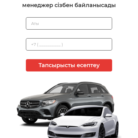
менеджер сізбен байланысады
Тапсырысты есептеу