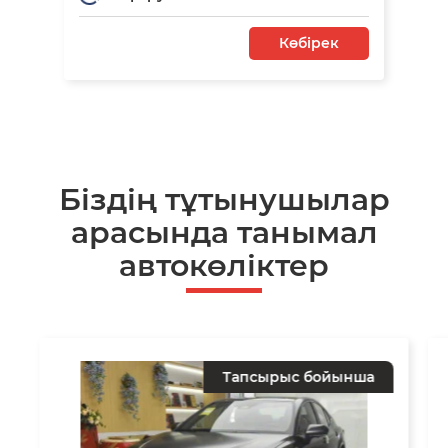
Көбірек
Біздің тұтынушылар
арасында танымал
автокөліктер
Тапсырыс бойынша