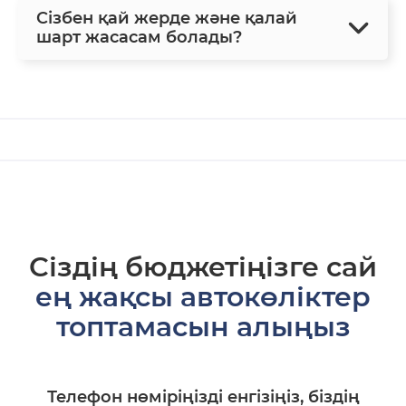
Сізбен қай жерде және қалай
шарт жасасам болады?
Сіздің бюджетіңізге сай
ең жақсы автокөліктер
топтамасын алыңыз
Телефон нөміріңізді енгізіңіз, біздің