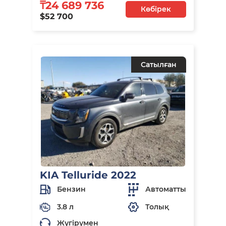
₸24 689 736
Көбірек
$52 700
Сатылған
KIA Telluride 2022
Бензин
Автоматты
3.8 л
Толық
Жүгірумен