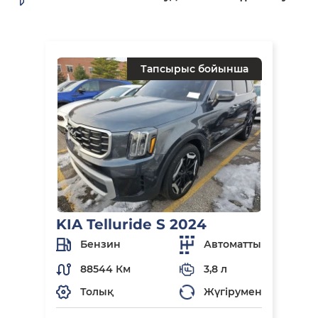
Тапсырыс бойынша
KIA Telluride S 2024
Бензин
Автоматты
88544 Км
3,8 л
Толық
Жүгірумен