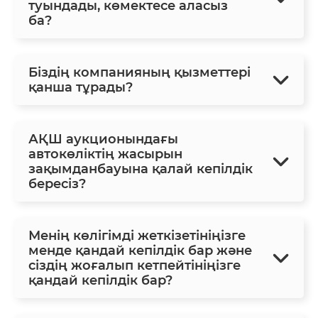
туындады, көмектесе аласыз
ба?
Біздің компанияның қызметтері
қанша тұрады?
АҚШ аукционындағы
автокөліктің жасырын
зақымданбауына қалай кепілдік
бересіз?
Менің көлігімді жеткізетініңізге
менде қандай кепілдік бар және
сіздің жоғалып кетпейтініңізге
қандай кепілдік бар?