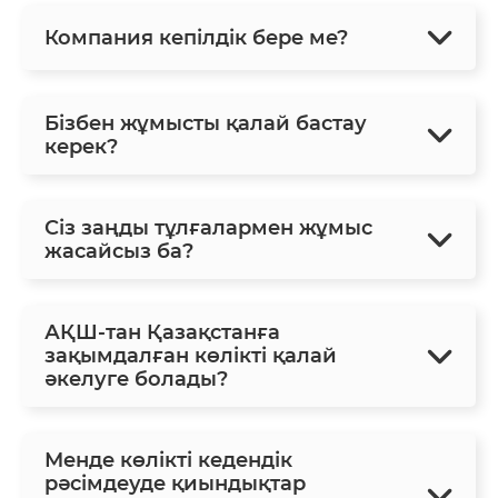
Компания кепілдік бере ме?
Бізбен жұмысты қалай бастау
керек?
Сіз заңды тұлғалармен жұмыс
жасайсыз ба?
АҚШ-тан Қазақстанға
зақымдалған көлікті қалай
әкелуге болады?
Менде көлікті кедендік
рәсімдеуде қиындықтар