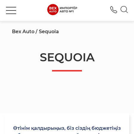
+777
Bex Auto
Sequoia
SEQUOIA
Өтінім қалдырыңыз, біз сіздің бюджетіңіз