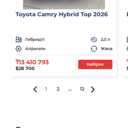
Toyota Camry Hybrid Top 2026
Гибридті
2,0 л
Алдыңғы
Жаңа
₸13 410 793
Көбірек
$28 700
1
2
...
12