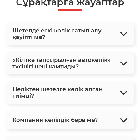
Сұрақтарға жауаптар
Шетелде ескі көлік сатып алу
қауіпті ме?
«Кілтке тапсырылған автокөлік»
түсінігі нені қамтиды?
Неліктен шетелге көлік алған
тиімді?
Компания кепілдік бере ме?