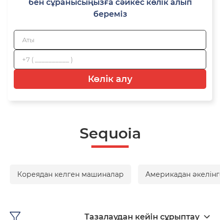
бен сұранысыңызға сәйкес көлік алып
береміз
Көлік алу
Sequoia
Кореядан келген машиналар
Америкадан әкелінг
Тазалаудан кейін сұрыптау