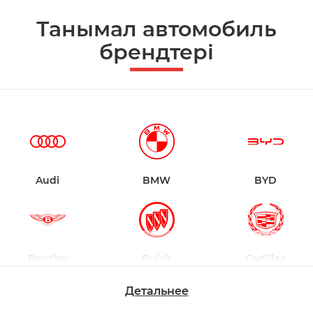
Танымал автомобиль
брендтері
Audi
BMW
BYD
Bentley
Buick
Cadillac
Детальнее