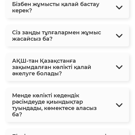
Бізбен жұмысты қалай бастау
керек?
Сіз заңды тұлғалармен жұмыс
жасайсыз ба?
АҚШ-тан Қазақстанға
зақымдалған көлікті қалай
әкелуге болады?
Менде көлікті кедендік
рәсімдеуде қиындықтар
туындады, көмектесе аласыз
ба?