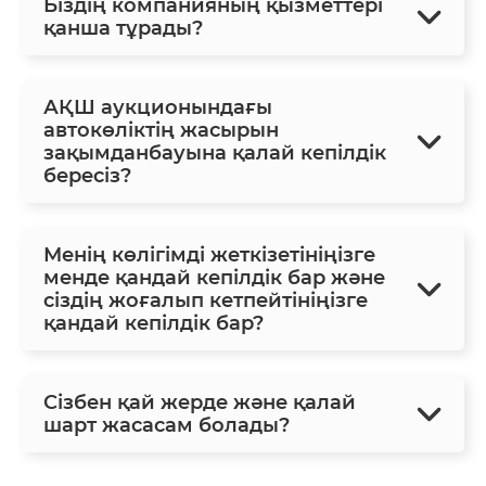
Біздің компанияның қызметтері
қанша тұрады?
АҚШ аукционындағы
автокөліктің жасырын
зақымданбауына қалай кепілдік
бересіз?
Менің көлігімді жеткізетініңізге
менде қандай кепілдік бар және
сіздің жоғалып кетпейтініңізге
қандай кепілдік бар?
Сізбен қай жерде және қалай
шарт жасасам болады?