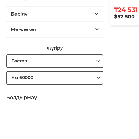
₸24 531
Берілу
$52 500
Мемлекет
Жүгіру
Бастап
Км 60000
Болдырмау