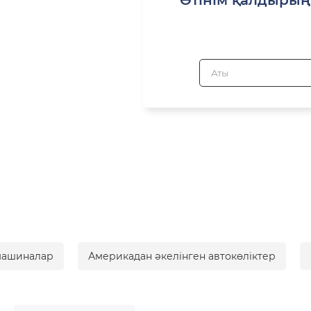
машиналар
Америкадан әкелінген автокөліктер