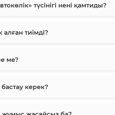
токөлік» түсінігі нені қамтиды?
 алған тиімді?
ре ме?
 бастау керек?
н жұмыс жасайсыз ба?