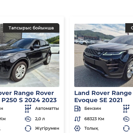
Тапсырыс бойынша
over Range Rover
Land Rover Range
 P250 S 2024 2023
Evoque SE 2021
ин
Автоматты
Бензин
 Км
2,0 л
68323 Км
қ
Жүгірумен
Толық