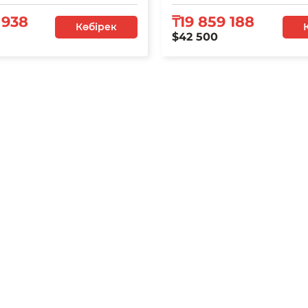
 938
₸19 859 188
Көбірек
$42 500