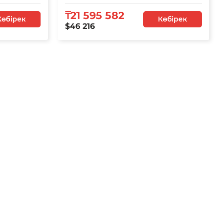
₸21 595 582
Көбірек
Көбірек
$46 216