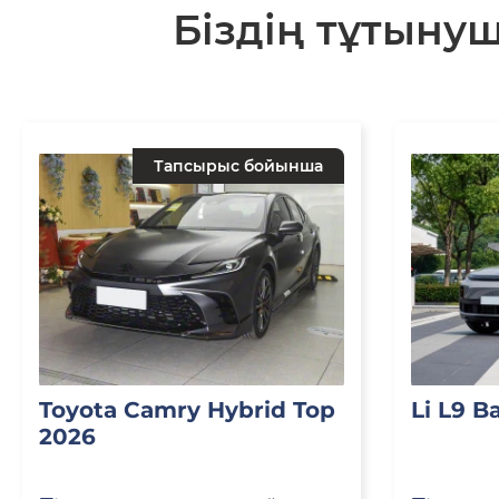
Біздің тұтыну
Тапсырыс бойынша
Toyota Camry Hybrid Top
Li L9 B
2026