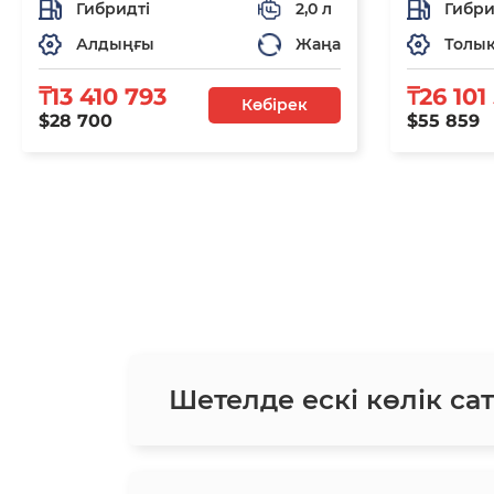
Гибридті
2,0 л
Гибри
Алдыңғы
Жаңа
Толы
₸13 410 793
₸26 101
Көбірек
$28 700
$55 859
Шетелде ескі көлік сат