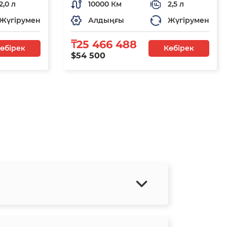
2,0 л
10000 Км
2,5 л
Жүгірумен
Алдыңғы
Жүгірумен
₸25 466 488
өбірек
Көбірек
$54 500