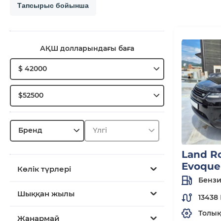
Тапсырыс бойынша
АҚШ долларындағы баға
$ 42000
$52500
Бренд
Үлгі
Land R
Evoque
Көлік түрлері
Бенз
Шыққан жылы
13438
Толы
Жанармай