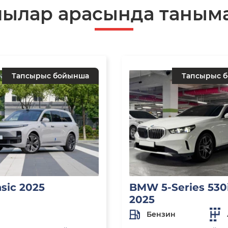
шылар арасында таныма
Тапсырыс бойынша
Тапсырыс 
asic 2025
BMW 5-Series 530i
2025
Бензин