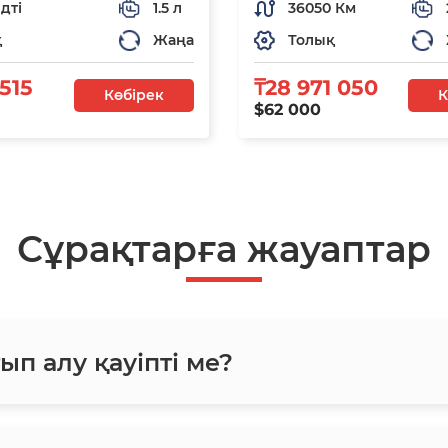
дті
1.5 л
36050 Км
қ
Жаңа
Толық
 515
₸28 971 050
Көбірек
К
$62 000
Сұрақтарға жауаптар
ып алу қауіпті ме?