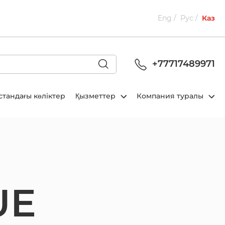
Eng
Рус
Каз
+77717489971
стандағы көліктер
Қызметтер
Компания туралы
UE