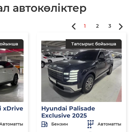
л автокөліктер
1
2
3
бойынша
Тапсырыс бойынша
 xDrive
Hyundai Palisade
Exclusive 2025
Автоматты
Бензин
Автоматты