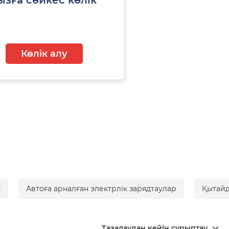
Көлік алу
к
Автоға арналған электрлік зарядтаулар
Қытайд
Тазалаудан кейін сұрыптау