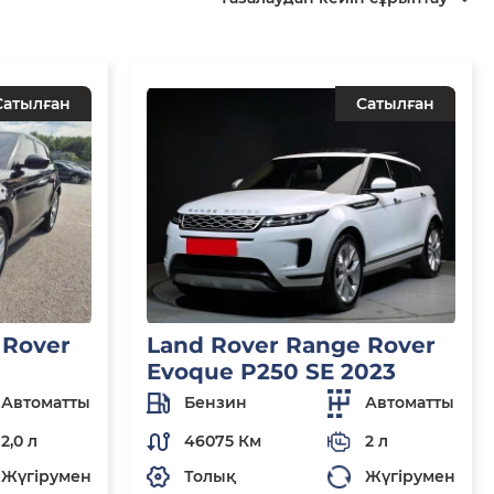
Сатылған
Сатылған
 Rover
Land Rover Range Rover
Evoque P250 SE 2023
Автоматты
Бензин
Автоматты
2,0 л
46075 Км
2 л
Жүгірумен
Толық
Жүгірумен