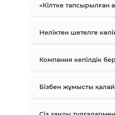
«Кілтке тапсырылған ав
Неліктен шетелге көлік
Компания кепілдік бе
Бізбен жұмысты қалай
Сіз заңды тұлғаларме