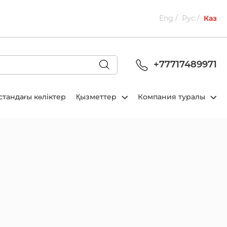
Eng
Рус
Каз
+77717489971
стандағы көліктер
Қызметтер
Компания туралы