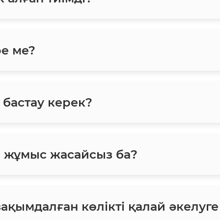
ре ме?
 бастау керек?
н жұмыс жасайсыз ба?
зақымдалған көлікті қалай әкелуг