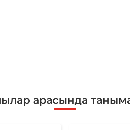
шылар арасында таныма