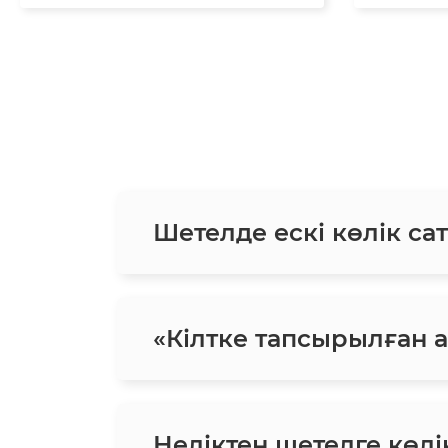
Шетелде ескі көлік сат
«Кілтке тапсырылған ав
Неліктен шетелге көлік