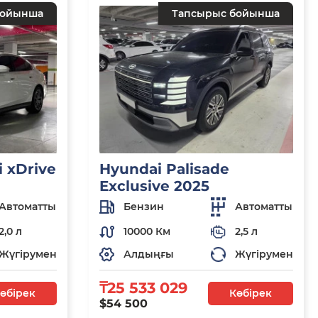
бойынша
Тапсырыс бойынша
 xDrive
Hyundai Palisade
Exclusive 2025
Автоматты
Бензин
Автоматты
2,0 л
10000 Км
2,5 л
Жүгірумен
Алдыңғы
Жүгірумен
₸25 533 029
өбірек
Көбірек
$54 500