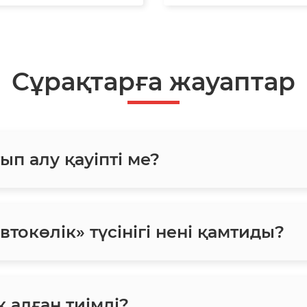
Сұрақтарға жауаптар
ып алу қауіпті ме?
токөлік» түсінігі нені қамтиды?
 алған тиімді?