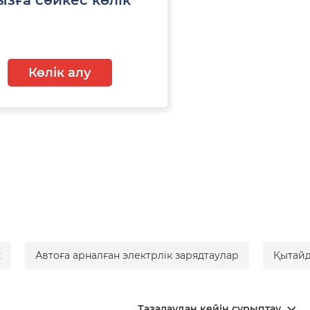
Көлік алу
к
Автоға арналған электрлік зарядтаулар
Қытайд
Тазалаудан кейін сұрыптау