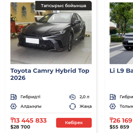
Тапсырыс бойынша
Toyota Camry Hybrid Top
Li L9 B
2026
Гибридті
2,0 л
Гибри
Алдыңғы
Жаңа
Толы
₸13 445 833
₸26 169
Көбірек
$28 700
$55 859