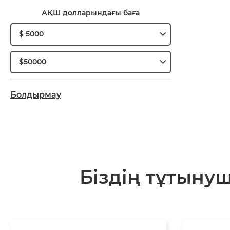
АҚШ долларындағы баға
$ 5000
$50000
Болдырмау
Біздің тұтыну