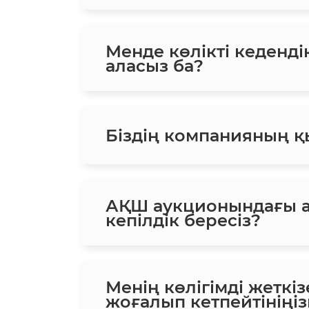
Менде көлікті кеденд
аласыз ба?
Біздің компанияның қ
АҚШ аукционындағы а
кепілдік бересіз?
Менің көлігімді жеткіз
жоғалып кетпейтініңіз