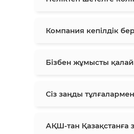
Компания кепілдік бе
Бізбен жұмысты қалай
Сіз заңды тұлғаларме
АҚШ-тан Қазақстанға 