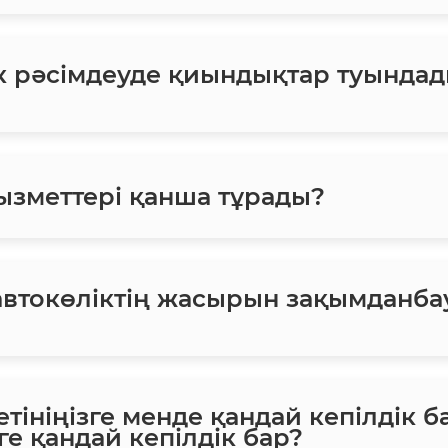
ік рәсімдеуде қиындықтар туындад
ызметтері қанша тұрады?
втокөліктің жасырын зақымданба
етініңізге менде қандай кепілдік б
ге қандай кепілдік бар?