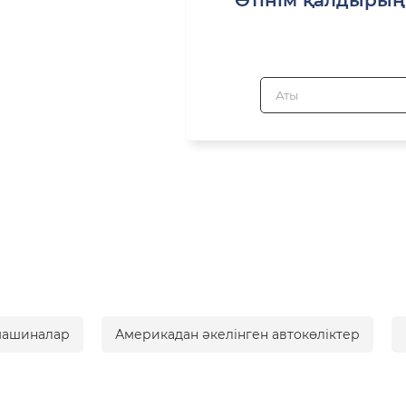
машиналар
Америкадан әкелінген автокөліктер