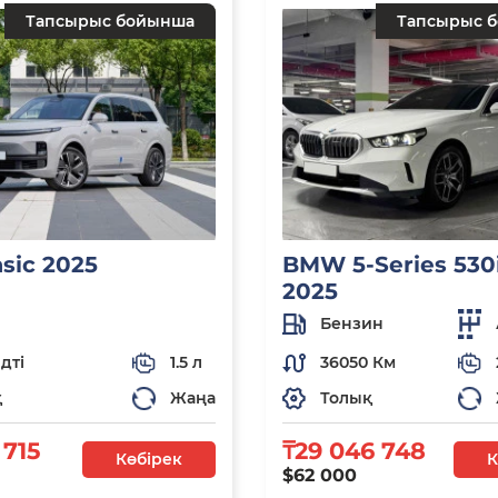
Тапсырыс бойынша
Тапсырыс 
asic 2025
BMW 5-Series 530i
2025
Бензин
дті
1.5 л
36050 Км
қ
Жаңа
Толық
 715
₸29 046 748
Көбірек
К
$62 000