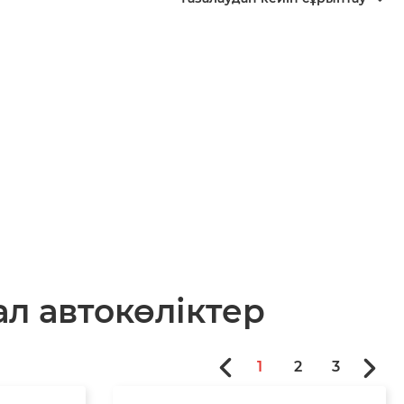
л автокөліктер
1
2
3