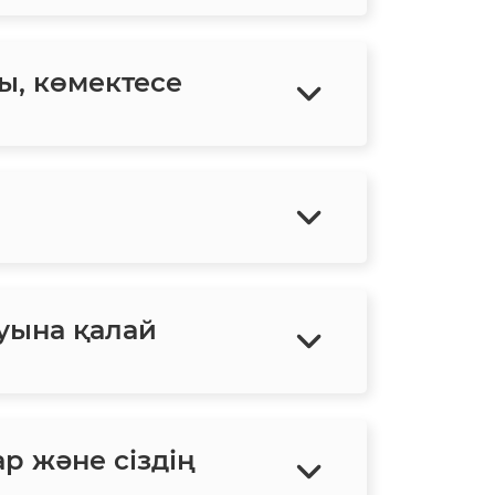
ы, көмектесе
уына қалай
ар және сіздің