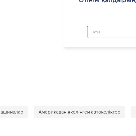
машиналар
Америкадан әкелінген автокөліктер