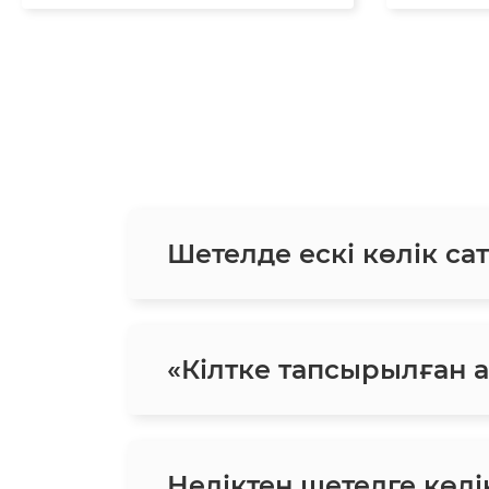
Шетелде ескі көлік сат
«Кілтке тапсырылған ав
Неліктен шетелге көлік