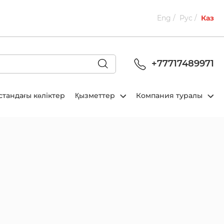
Eng
Рус
Каз
+77717489971
стандағы көліктер
Қызметтер
Компания туралы