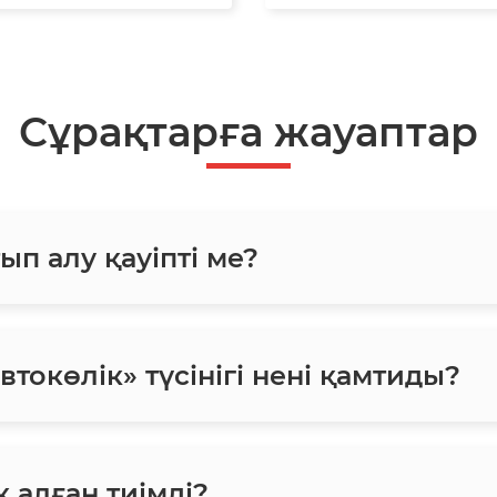
Сұрақтарға жауаптар
ып алу қауіпті ме?
токөлік» түсінігі нені қамтиды?
 алған тиімді?