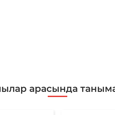
шылар арасында таныма