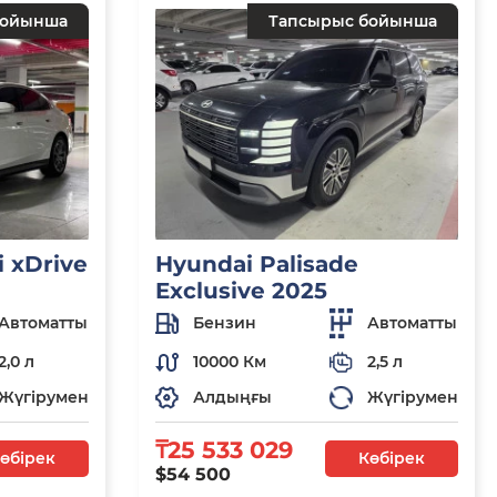
бойынша
Тапсырыс бойынша
 xDrive
Hyundai Palisade
Exclusive 2025
Автоматты
Бензин
Автоматты
2,0 л
10000 Км
2,5 л
Жүгірумен
Алдыңғы
Жүгірумен
₸25 533 029
өбірек
Көбірек
$54 500