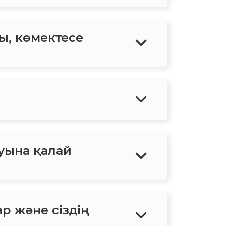
ы, көмектесе
уына қалай
ар және сіздің