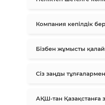
Компания кепілдік бе
Бізбен жұмысты қалай
Сіз заңды тұлғаларме
АҚШ-тан Қазақстанға 