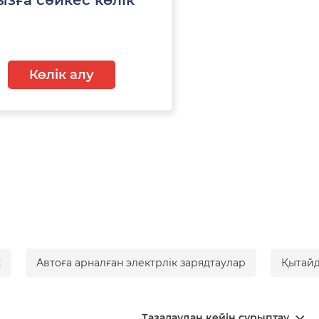
Көлік алу
к
Автоға арналған электрлік зарядтаулар
Қытайд
Тазалаудан кейін сұрыптау