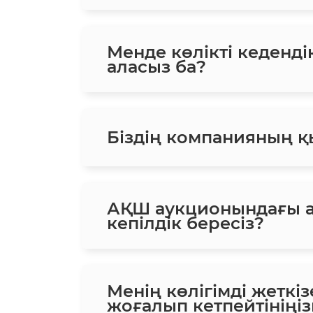
Менде көлікті кеденд
аласыз ба?
Біздің компанияның қ
АҚШ аукционындағы а
кепілдік бересіз?
Менің көлігімді жеткіз
жоғалып кетпейтініңіз