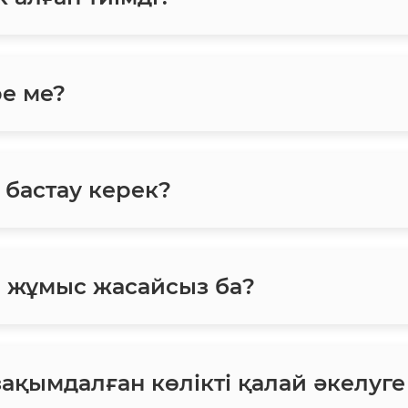
ре ме?
 бастау керек?
н жұмыс жасайсыз ба?
зақымдалған көлікті қалай әкелуг