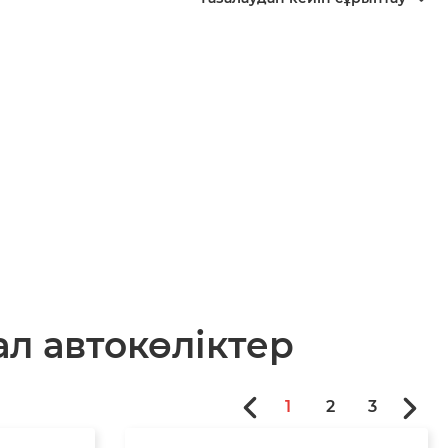
л автокөліктер
1
2
3