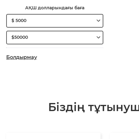
АҚШ долларындағы баға
$ 5000
$50000
Болдырмау
Біздің тұтыну