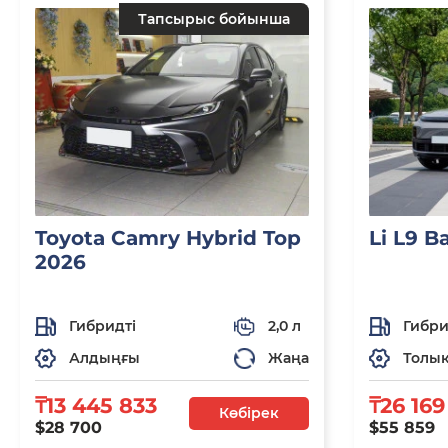
Тапсырыс бойынша
Toyota Camry Hybrid Top
Li L9 B
2026
Гибридті
2,0 л
Гибри
Алдыңғы
Жаңа
Толы
₸13 445 833
₸26 169
Көбірек
$28 700
$55 859