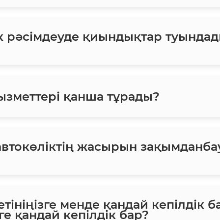
ік рәсімдеуде қиындықтар туындад
ызметтері қанша тұрады?
втокөліктің жасырын зақымданба
етініңізге менде қандай кепілдік б
ге қандай кепілдік бар?