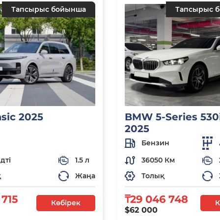
Тапсырыс бойынша
Тапсырыс 
asic 2025
BMW 5-Series 530i
2025
Бензин
дті
1.5 л
36050 Км
қ
Жаңа
Толық
 715
₸29 046 748
Көбірек
К
$62 000