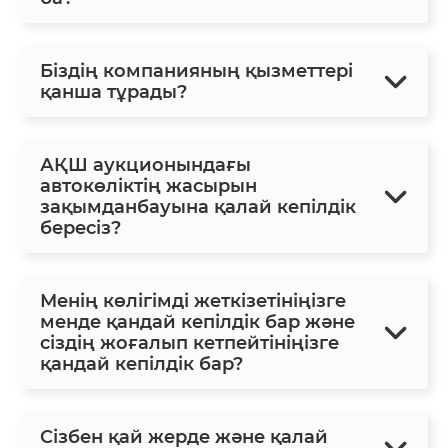
Біздің компанияның қызметтері
қанша тұрады?
АҚШ аукционындағы
автокөліктің жасырын
зақымданбауына қалай кепілдік
бересіз?
Менің көлігімді жеткізетініңізге
менде қандай кепілдік бар және
сіздің жоғалып кетпейтініңізге
қандай кепілдік бар?
Сізбен қай жерде және қалай