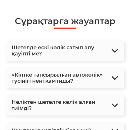
Сұрақтарға жауаптар
Шетелде ескі көлік сатып алу
қауіпті ме?
«Кілтке тапсырылған автокөлік»
түсінігі нені қамтиды?
Неліктен шетелге көлік алған
тиімді?