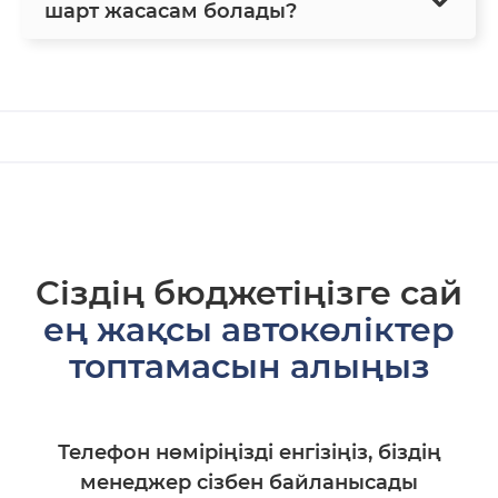
шарт жасасам болады?
Сіздің бюджетіңізге сай
ең жақсы автокөліктер
топтамасын алыңыз
Телефон нөміріңізді енгізіңіз, біздің
менеджер сізбен байланысады