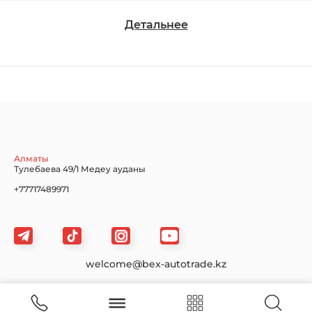
Детальнее
Chevrolet
Dodge
Ford
Honda
Hyundai
Infiniti
Алматы
Тулебаева 49/1 Медеу ауданы
+77717489971
Jaguar
Jeep
KIA
welcome@bex-autotrade.kz
Сайт картасы
Land Rover
Lexus
Lincoln