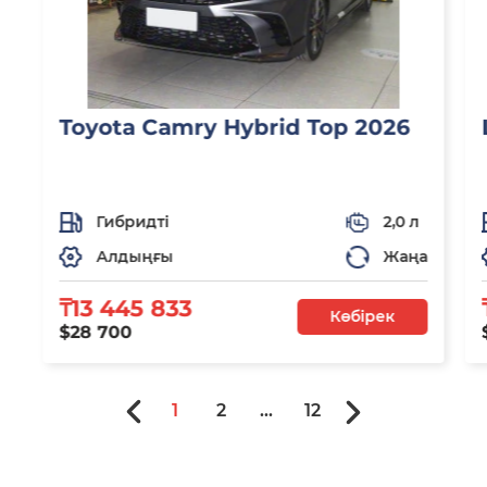
Toyota Camry Hybrid Top 2026
Гибридті
2,0 л
Алдыңғы
Жаңа
₸13 445 833
Көбірек
$28 700
1
2
...
12