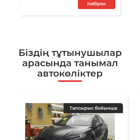
Көбірек
Біздің тұтынушылар
арасында танымал
автокөліктер
Тапсырыс бойынша