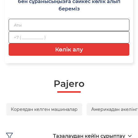
бен сұранысыңызға сәйкес көлік алып
береміз
Көлік алу
Pajero
Кореядан келген машиналар
Америкадан әкелінг
Тазалаудан кейін сұрыптау