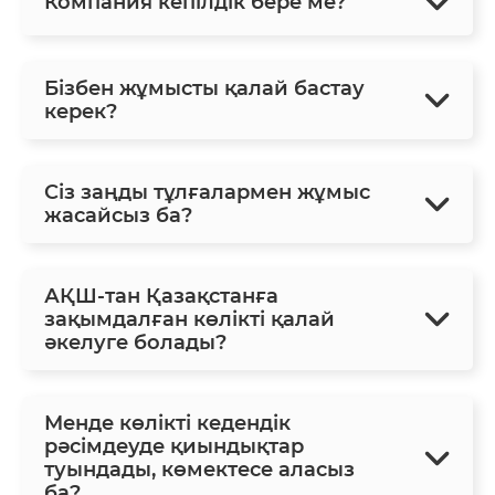
Компания кепілдік бере ме?
Бізбен жұмысты қалай бастау
керек?
Сіз заңды тұлғалармен жұмыс
жасайсыз ба?
АҚШ-тан Қазақстанға
зақымдалған көлікті қалай
әкелуге болады?
Менде көлікті кедендік
рәсімдеуде қиындықтар
туындады, көмектесе аласыз
ба?