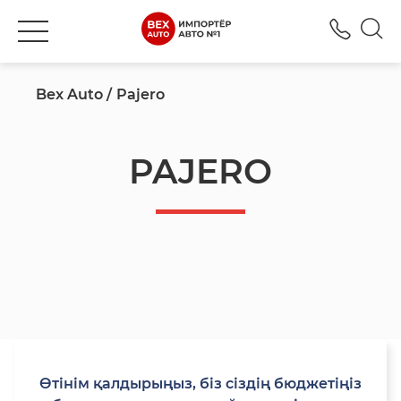
+777
Bex Auto
Pajero
PAJERO
Өтінім қалдырыңыз, біз сіздің бюджетіңіз