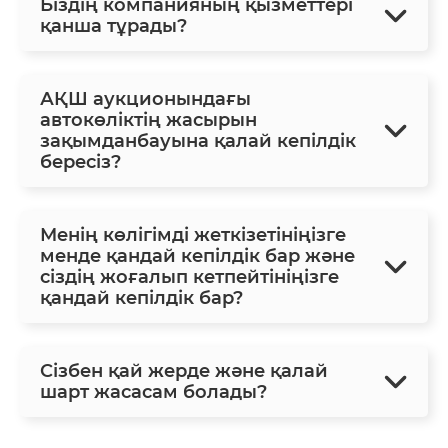
Біздің компанияның қызметтері
қанша тұрады?
АҚШ аукционындағы
автокөліктің жасырын
зақымданбауына қалай кепілдік
бересіз?
Менің көлігімді жеткізетініңізге
менде қандай кепілдік бар және
сіздің жоғалып кетпейтініңізге
қандай кепілдік бар?
Сізбен қай жерде және қалай
шарт жасасам болады?