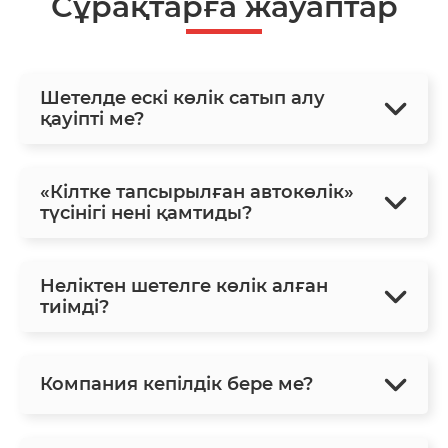
Сұрақтарға жауаптар
Шетелде ескі көлік сатып алу
қауіпті ме?
«Кілтке тапсырылған автокөлік»
түсінігі нені қамтиды?
Неліктен шетелге көлік алған
тиімді?
Компания кепілдік бере ме?