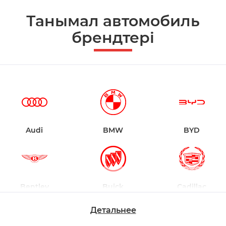
Танымал автомобиль
брендтері
Audi
BMW
BYD
Bentley
Buick
Cadillac
Детальнее