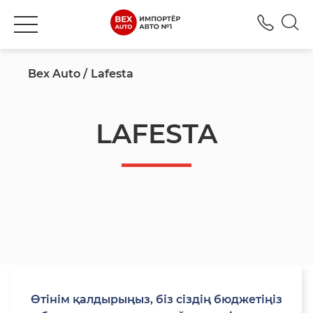
+777
Bex Auto
Lafesta
LAFESTA
Өтінім қалдырыңыз, біз сіздің бюджетіңіз