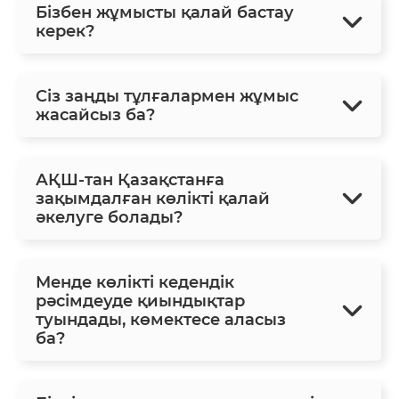
Бізбен жұмысты қалай бастау
керек?
Сіз заңды тұлғалармен жұмыс
жасайсыз ба?
АҚШ-тан Қазақстанға
зақымдалған көлікті қалай
әкелуге болады?
Менде көлікті кедендік
рәсімдеуде қиындықтар
туындады, көмектесе аласыз
ба?