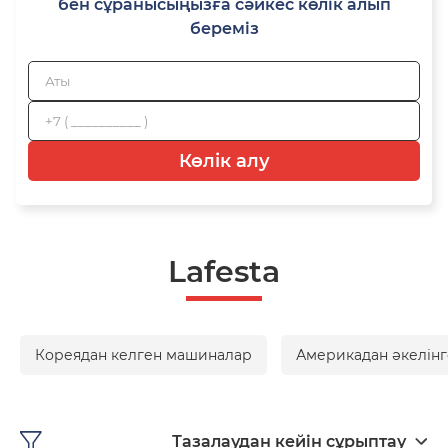
бен сұранысыңызға сәйкес көлік алып
береміз
Көлік алу
Lafesta
Кореядан келген машиналар
Америкадан әкелінг
Тазалаудан кейін сұрыптау