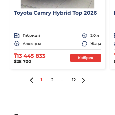
Toyota Camry Hybrid Top 2026
Гибридті
2,0 л
Алдыңғы
Жаңа
₸13 445 833
Көбірек
$28 700
1
2
...
12