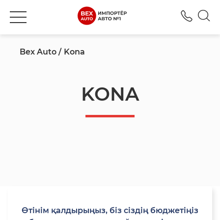
+777
Bex Auto
Kona
KONA
Өтінім қалдырыңыз, біз сіздің бюджетіңіз