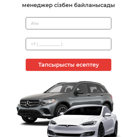
менеджер сізбен байланысады
Тапсырысты есептеу