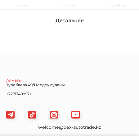
Bentley
Buick
Cadillac
Детальнее
Chevrolet
Dodge
Ford
Honda
Hyundai
Infiniti
Алматы
Тулебаева 49/1 Медеу ауданы
+77717489971
Jaguar
Jeep
KIA
welcome@bex-autotrade.kz