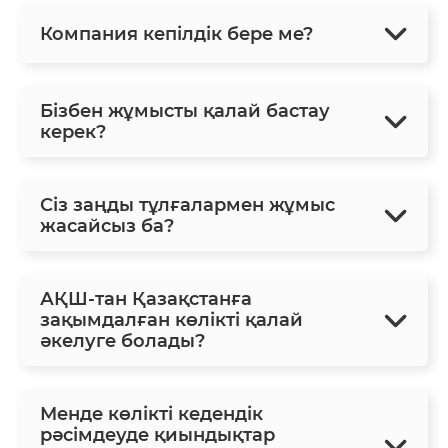
Компания кепілдік бере ме?
Бізбен жұмысты қалай бастау
керек?
Сіз заңды тұлғалармен жұмыс
жасайсыз ба?
АҚШ-тан Қазақстанға
зақымдалған көлікті қалай
әкелуге болады?
Менде көлікті кедендік
рәсімдеуде қиындықтар