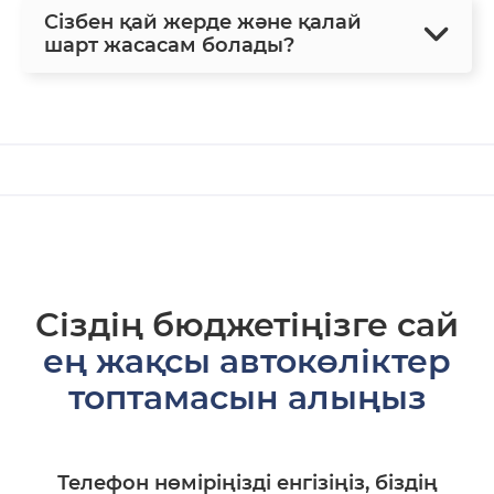
Сізбен қай жерде және қалай
шарт жасасам болады?
Сіздің бюджетіңізге сай
ең жақсы автокөліктер
топтамасын алыңыз
Телефон нөміріңізді енгізіңіз, біздің