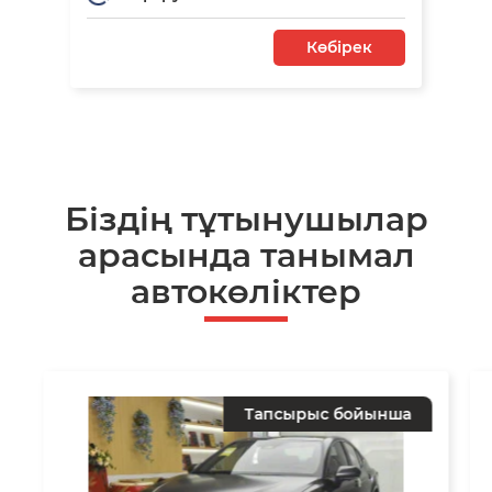
Көбірек
Біздің тұтынушылар
арасында танымал
автокөліктер
Тапсырыс бойынша