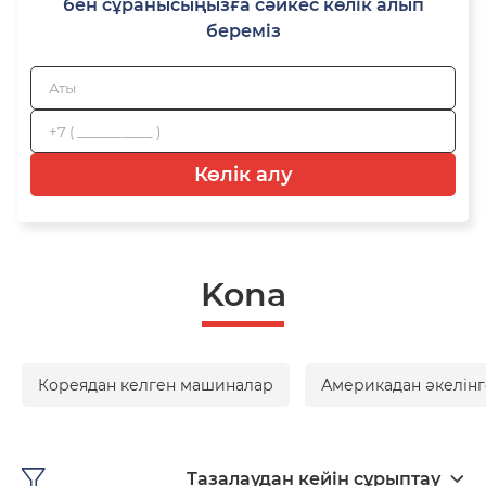
бен сұранысыңызға сәйкес көлік алып
береміз
Көлік алу
Kona
Кореядан келген машиналар
Америкадан әкелінг
Тазалаудан кейін сұрыптау