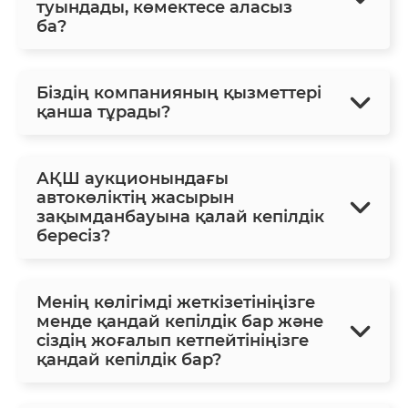
туындады, көмектесе аласыз
ба?
Біздің компанияның қызметтері
қанша тұрады?
АҚШ аукционындағы
автокөліктің жасырын
зақымданбауына қалай кепілдік
бересіз?
Менің көлігімді жеткізетініңізге
менде қандай кепілдік бар және
сіздің жоғалып кетпейтініңізге
қандай кепілдік бар?