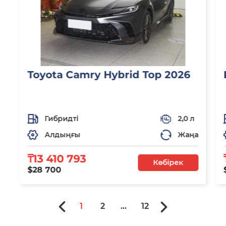
Toyota Camry Hybrid Top 2026
Гибридті
2,0 л
Алдыңғы
Жаңа
₸13 410 793
Көбірек
$28 700
1
2
...
12