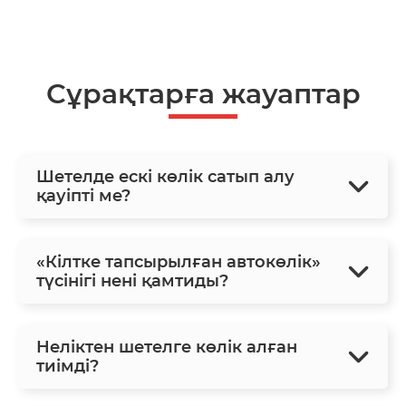
Сұрақтарға жауаптар
Шетелде ескі көлік сатып алу
қауіпті ме?
«Кілтке тапсырылған автокөлік»
түсінігі нені қамтиды?
Неліктен шетелге көлік алған
тиімді?