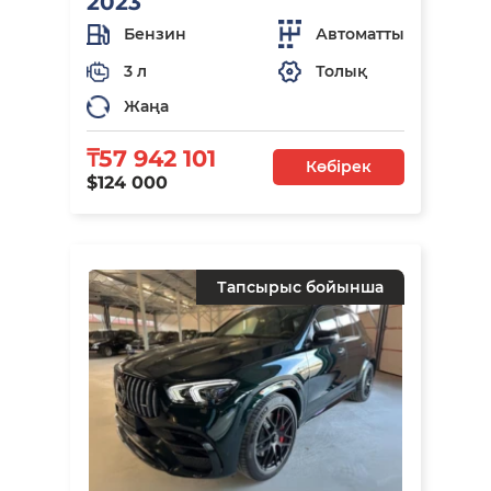
2023
Бензин
Автоматты
3 л
Толық
Жаңа
₸57 942 101
Көбірек
$124 000
Тапсырыс бойынша