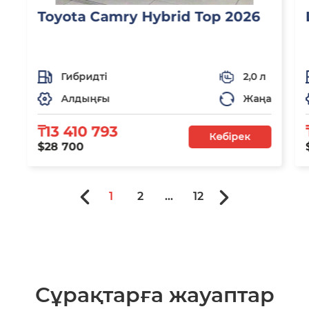
Toyota Camry Hybrid Top 2026
Гибридті
2,0 л
Алдыңғы
Жаңа
₸13 410 793
Көбірек
$28 700
1
2
...
12
Сұрақтарға жауаптар