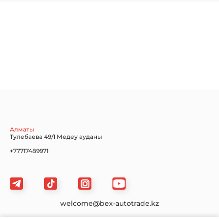
Chevrolet
Dodge
Ford
Honda
Hyundai
Infiniti
Jaguar
Jeep
KIA
Алматы
Тулебаева 49/1 Медеу ауданы
+77717489971
Land Rover
Lexus
Lincoln
welcome@bex-autotrade.kz