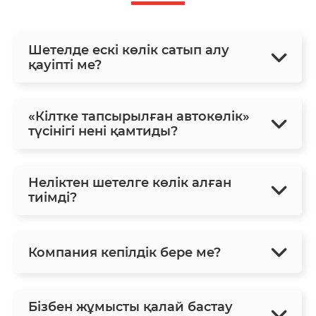
Шетелде ескі көлік сатып алу
қауіпті ме?
«Кілтке тапсырылған автокөлік»
түсінігі нені қамтиды?
Неліктен шетелге көлік алған
тиімді?
Компания кепілдік бере ме?
Бізбен жұмысты қалай бастау