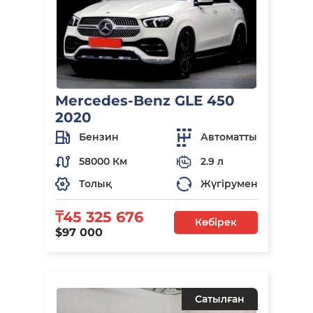
Mercedes-Benz GLE 450
2020
Бензин
Автоматты
58000 Км
2.9 л
Толық
Жүгірумен
₸45 325 676
Көбірек
$97 000
Сатылған