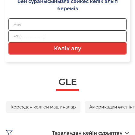
бен сұранысыңызға сәйкес көлік алып
береміз
Көлік алу
GLE
Кореядан келген машиналар
Америкадан әкелінг
Тазалаудан кейін сұрыптау