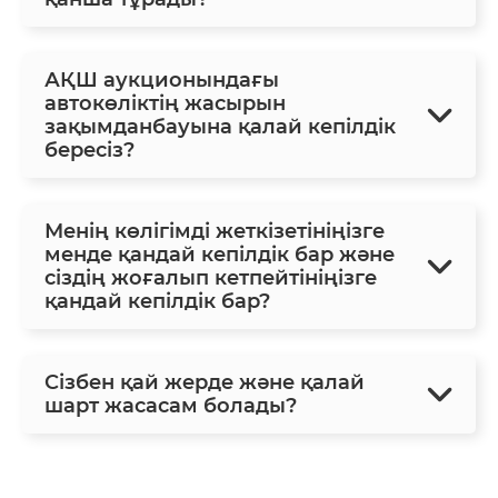
АҚШ аукционындағы
автокөліктің жасырын
зақымданбауына қалай кепілдік
бересіз?
Менің көлігімді жеткізетініңізге
менде қандай кепілдік бар және
сіздің жоғалып кетпейтініңізге
қандай кепілдік бар?
Сізбен қай жерде және қалай
шарт жасасам болады?