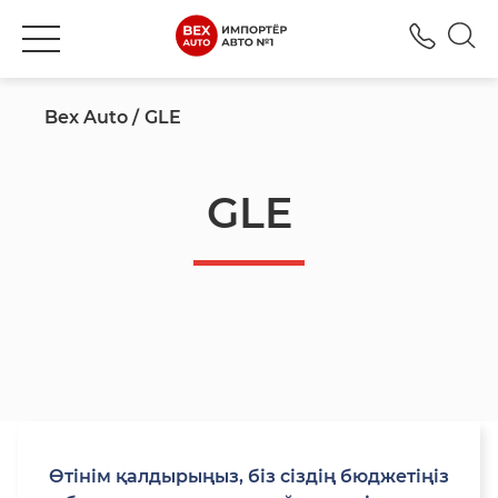
+777
Bex Auto
GLE
GLE
Өтінім қалдырыңыз, біз сіздің бюджетіңіз