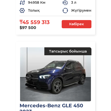
94958 Км
3 л
Толық
Жүгірумен
₸45 559 313
Көбірек
$97 500
Тапсырыс бойынша
Mercedes-Benz GLE 450