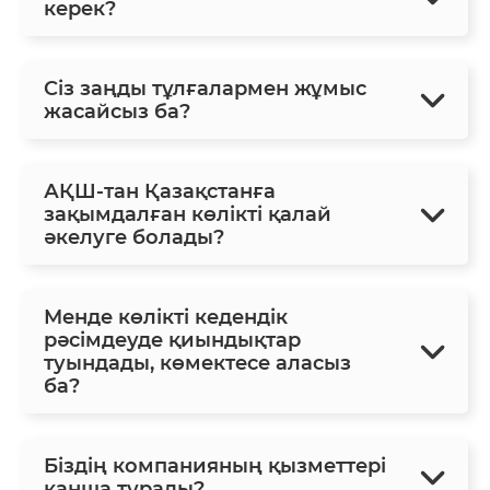
керек?
Сіз заңды тұлғалармен жұмыс
жасайсыз ба?
АҚШ-тан Қазақстанға
зақымдалған көлікті қалай
әкелуге болады?
Менде көлікті кедендік
рәсімдеуде қиындықтар
туындады, көмектесе аласыз
ба?
Біздің компанияның қызметтері
қанша тұрады?