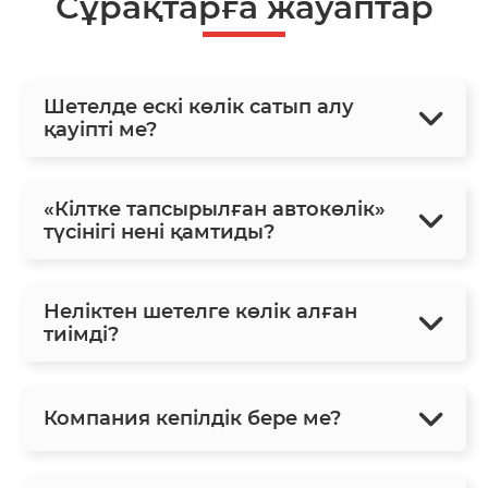
Сұрақтарға жауаптар
Шетелде ескі көлік сатып алу
қауіпті ме?
«Кілтке тапсырылған автокөлік»
түсінігі нені қамтиды?
Неліктен шетелге көлік алған
тиімді?
Компания кепілдік бере ме?