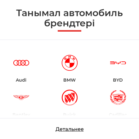
Танымал автомобиль
брендтері
Audi
BMW
BYD
Bentley
Buick
Cadillac
Детальнее