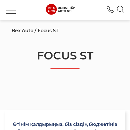
+777
Bex Auto
Focus ST
FOCUS ST
Өтінім қалдырыңыз, біз сіздің бюджетіңіз