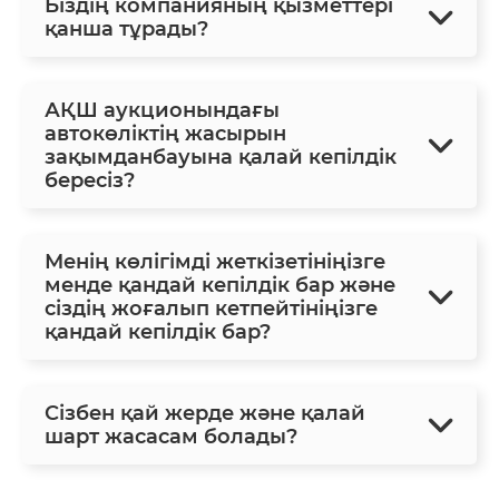
Біздің компанияның қызметтері
қанша тұрады?
АҚШ аукционындағы
автокөліктің жасырын
зақымданбауына қалай кепілдік
бересіз?
Менің көлігімді жеткізетініңізге
менде қандай кепілдік бар және
сіздің жоғалып кетпейтініңізге
қандай кепілдік бар?
Сізбен қай жерде және қалай
шарт жасасам болады?