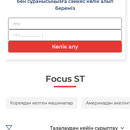
бен сұранысыңызға сәйкес көлік алып
береміз
Көлік алу
Focus ST
Кореядан келген машиналар
Америкадан әкелінг
Тазалаудан кейін сұрыптау