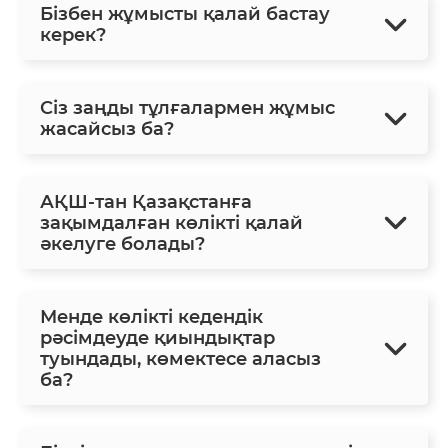
Бізбен жұмысты қалай бастау
керек?
Сіз заңды тұлғалармен жұмыс
жасайсыз ба?
АҚШ-тан Қазақстанға
зақымдалған көлікті қалай
әкелуге болады?
Менде көлікті кедендік
рәсімдеуде қиындықтар
туындады, көмектесе аласыз
ба?