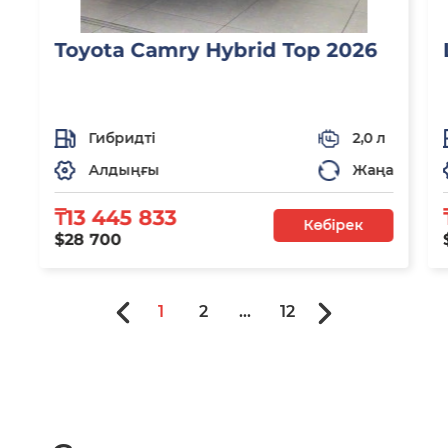
Toyota Camry Hybrid Top 2026
Гибридті
2,0 л
Алдыңғы
Жаңа
₸13 445 833
Көбірек
$28 700
1
2
...
12