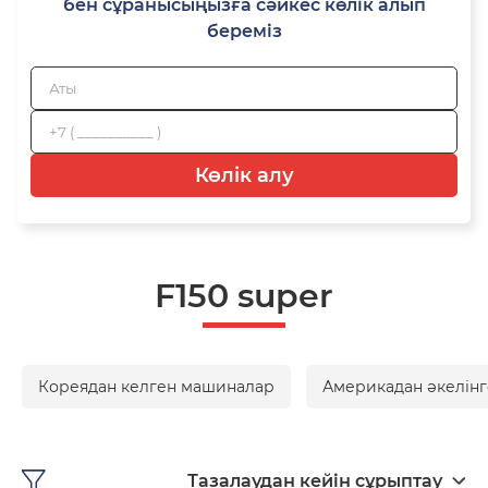
бен сұранысыңызға сәйкес көлік алып
береміз
Көлік алу
F150 super
Кореядан келген машиналар
Америкадан әкелінг
Тазалаудан кейін сұрыптау