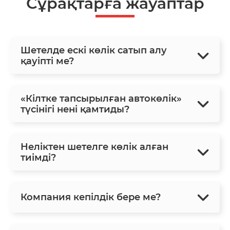
Сұрақтарға жауаптар
Шетелде ескі көлік сатып алу
қауіпті ме?
«Кілтке тапсырылған автокөлік»
түсінігі нені қамтиды?
Неліктен шетелге көлік алған
тиімді?
Компания кепілдік бере ме?