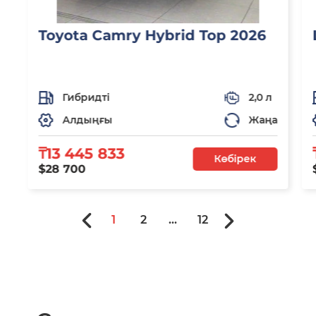
Toyota Camry Hybrid Top 2026
Гибридті
2,0 л
Алдыңғы
Жаңа
₸13 445 833
Көбірек
$28 700
1
2
...
12