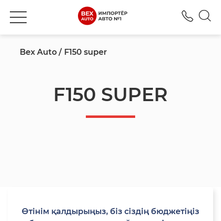
+777
Bex Auto
F150 super
F150 SUPER
Өтінім қалдырыңыз, біз сіздің бюджетіңіз