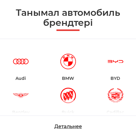
Танымал автомобиль
брендтері
Audi
BMW
BYD
Bentley
Buick
Cadillac
Детальнее