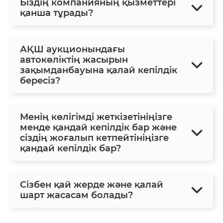
Біздің компанияның қызметтері
қанша тұрады?
АҚШ аукционындағы
автокөліктің жасырын
зақымданбауына қалай кепілдік
бересіз?
Менің көлігімді жеткізетініңізге
менде қандай кепілдік бар және
сіздің жоғалып кетпейтініңізге
қандай кепілдік бар?
Сізбен қай жерде және қалай
шарт жасасам болады?