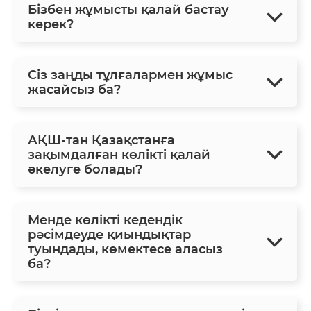
Бізбен жұмысты қалай бастау
керек?
Сіз заңды тұлғалармен жұмыс
жасайсыз ба?
АҚШ-тан Қазақстанға
зақымдалған көлікті қалай
әкелуге болады?
Менде көлікті кедендік
рәсімдеуде қиындықтар
туындады, көмектесе аласыз
ба?