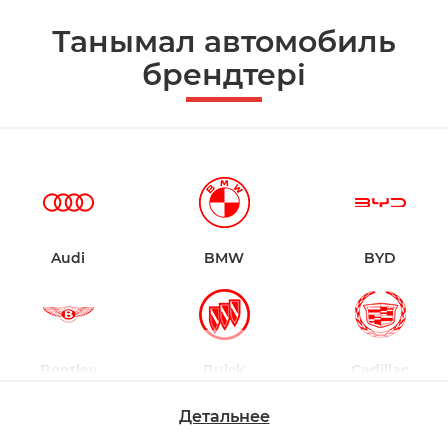
Танымал автомобиль
брендтері
Audi
BMW
BYD
Bentley
Buick
Cadillac
Детальнее