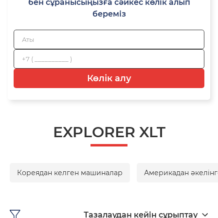
бен сұранысыңызға сәйкес көлік алып
береміз
Көлік алу
EXPLORER XLT
Кореядан келген машиналар
Америкадан әкелінг
Тазалаудан кейін сұрыптау