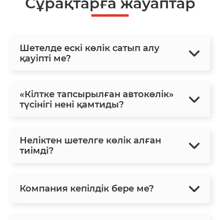
Сұрақтарға жауаптар
Шетелде ескі көлік сатып алу
қауіпті ме?
«Кілтке тапсырылған автокөлік»
түсінігі нені қамтиды?
Неліктен шетелге көлік алған
тиімді?
Компания кепілдік бере ме?