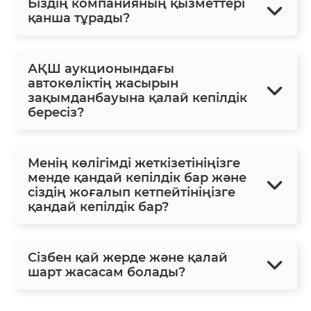
Біздің компанияның қызметтері
қанша тұрады?
АҚШ аукционындағы
автокөліктің жасырын
зақымданбауына қалай кепілдік
бересіз?
Менің көлігімді жеткізетініңізге
менде қандай кепілдік бар және
сіздің жоғалып кетпейтініңізге
қандай кепілдік бар?
Сізбен қай жерде және қалай
шарт жасасам болады?