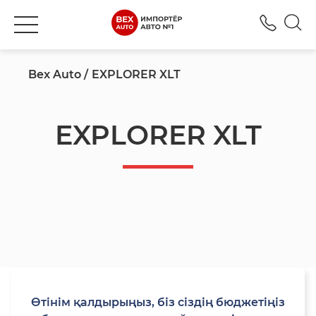
+777
Bex Auto
EXPLORER XLT
EXPLORER XLT
Өтінім қалдырыңыз, біз сіздің бюджетіңіз