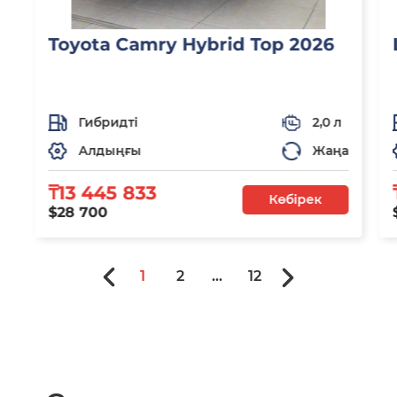
Toyota Camry Hybrid Top 2026
Гибридті
2,0 л
Алдыңғы
Жаңа
₸13 445 833
Көбірек
$28 700
1
2
...
12