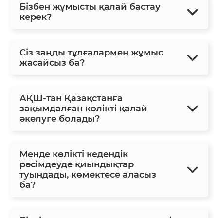
Бізбен жұмысты қалай бастау
керек?
Сіз заңды тұлғалармен жұмыс
жасайсыз ба?
АҚШ-тан Қазақстанға
зақымдалған көлікті қалай
әкелуге болады?
Менде көлікті кедендік
рәсімдеуде қиындықтар
туындады, көмектесе аласыз
ба?