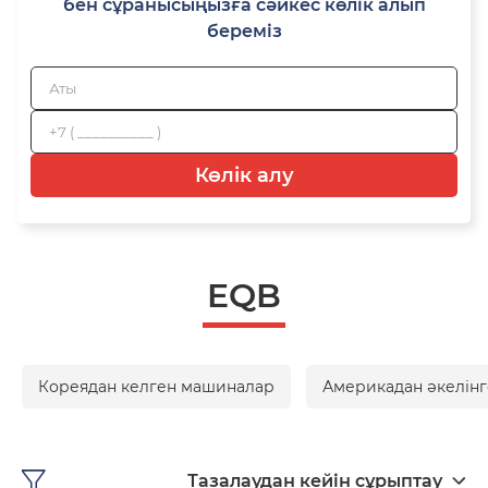
бен сұранысыңызға сәйкес көлік алып
береміз
Көлік алу
EQB
Кореядан келген машиналар
Америкадан әкелінг
Тазалаудан кейін сұрыптау