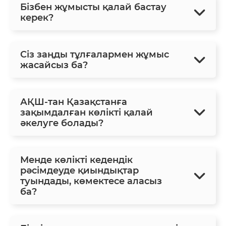
Бізбен жұмысты қалай бастау
керек?
Сіз заңды тұлғалармен жұмыс
жасайсыз ба?
АҚШ-тан Қазақстанға
зақымдалған көлікті қалай
әкелуге болады?
Менде көлікті кедендік
рәсімдеуде қиындықтар
туындады, көмектесе аласыз
ба?