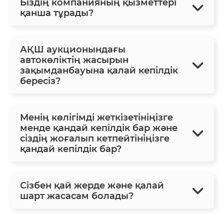
Біздің компанияның қызметтері
қанша тұрады?
АҚШ аукционындағы
автокөліктің жасырын
зақымданбауына қалай кепілдік
бересіз?
Менің көлігімді жеткізетініңізге
менде қандай кепілдік бар және
сіздің жоғалып кетпейтініңізге
қандай кепілдік бар?
Сізбен қай жерде және қалай
шарт жасасам болады?