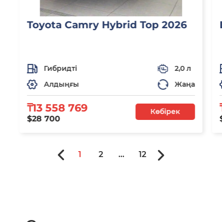
Toyota Camry Hybrid Top 2026
Гибридті
2,0 л
Алдыңғы
Жаңа
₸13 558 769
Көбірек
$28 700
1
2
...
12