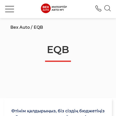
+777
Bex Auto
EQB
EQB
Өтінім қалдырыңыз, біз сіздің бюджетіңіз