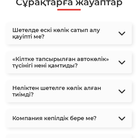
Сұрақтарға жауаптар
Шетелде ескі көлік сатып алу
қауіпті ме?
«Кілтке тапсырылған автокөлік»
түсінігі нені қамтиды?
Неліктен шетелге көлік алған
тиімді?
Компания кепілдік бере ме?