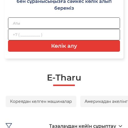
бен сұранысыңызға сәйкес көлік алып
береміз
Көлік алу
E-Tharu
Кореядан келген машиналар
Америкадан әкелінг
Тазалаудан кейін сұрыптау