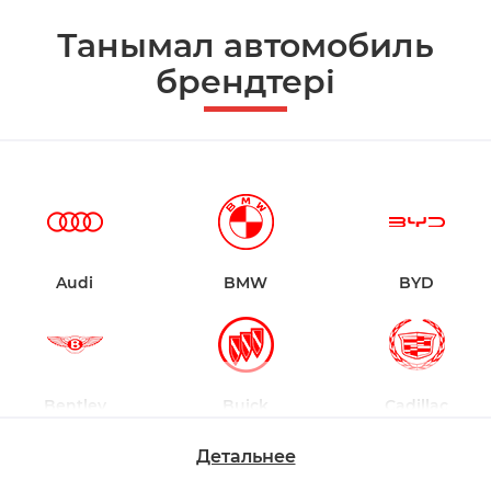
Танымал автомобиль
брендтері
Audi
BMW
BYD
Bentley
Buick
Cadillac
Детальнее