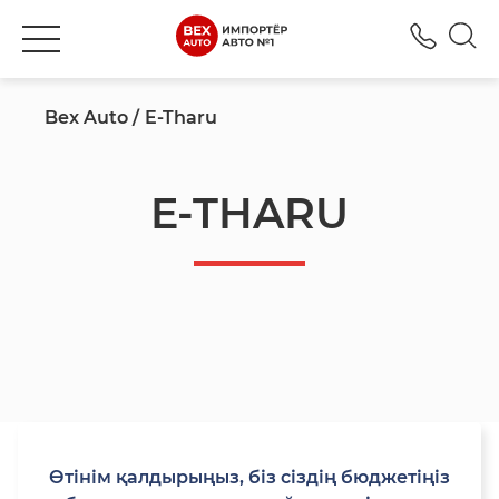
+777
Bex Auto
E-Tharu
E-THARU
Өтінім қалдырыңыз, біз сіздің бюджетіңіз