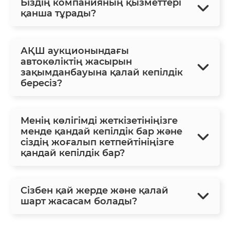
Біздің компанияның қызметтері
қанша тұрады?
АҚШ аукционындағы
автокөліктің жасырын
зақымданбауына қалай кепілдік
бересіз?
Менің көлігімді жеткізетініңізге
менде қандай кепілдік бар және
сіздің жоғалып кетпейтініңізге
қандай кепілдік бар?
Сізбен қай жерде және қалай
шарт жасасам болады?