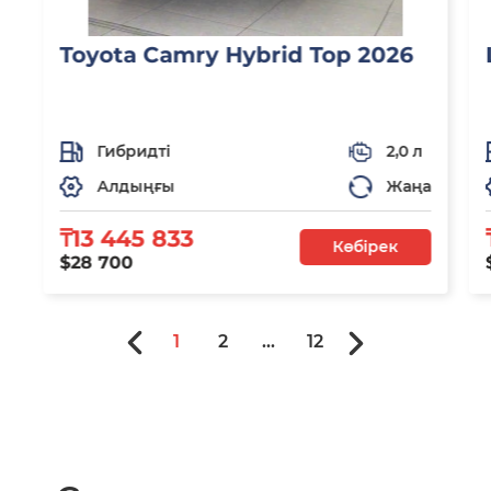
Toyota Camry Hybrid Top 2026
Гибридті
2,0 л
Алдыңғы
Жаңа
₸13 445 833
Көбірек
$28 700
1
2
...
12