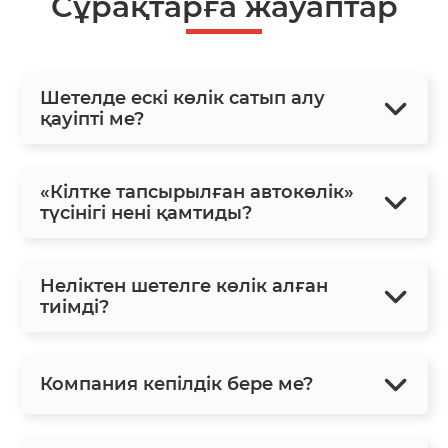
Сұрақтарға жауаптар
Шетелде ескі көлік сатып алу
қауіпті ме?
«Кілтке тапсырылған автокөлік»
түсінігі нені қамтиды?
Неліктен шетелге көлік алған
тиімді?
Компания кепілдік бере ме?