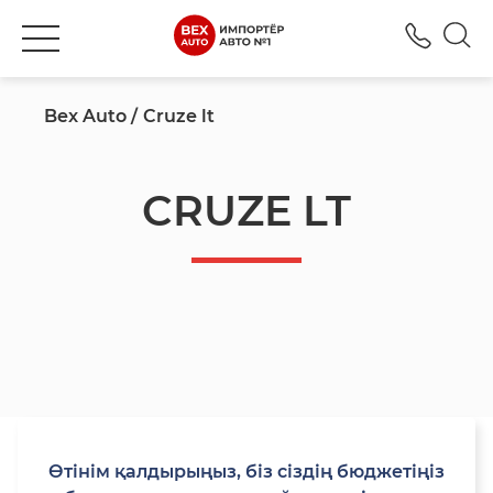
+777
Bex Auto
Cruze lt
CRUZE LT
Өтінім қалдырыңыз, біз сіздің бюджетіңіз