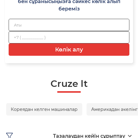
бен сұранысыңызға сәйкес көлік алып
береміз
Көлік алу
Cruze lt
Кореядан келген машиналар
Америкадан әкелінг
Тазалаудан кейін сұрыптау