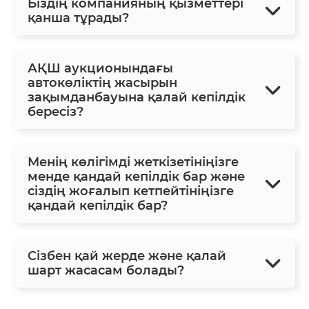
Біздің компанияның қызметтері
қанша тұрады?
АҚШ аукционындағы
автокөліктің жасырын
зақымданбауына қалай кепілдік
бересіз?
Менің көлігімді жеткізетініңізге
менде қандай кепілдік бар және
сіздің жоғалып кетпейтініңізге
қандай кепілдік бар?
Сізбен қай жерде және қалай
шарт жасасам болады?