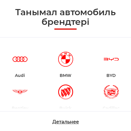
Танымал автомобиль
брендтері
Audi
BMW
BYD
Bentley
Buick
Cadillac
Детальнее