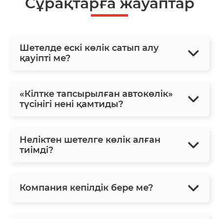
Сұрақтарға жауаптар
Шетелде ескі көлік сатып алу
қауіпті ме?
«Кілтке тапсырылған автокөлік»
түсінігі нені қамтиды?
Неліктен шетелге көлік алған
тиімді?
Компания кепілдік бере ме?