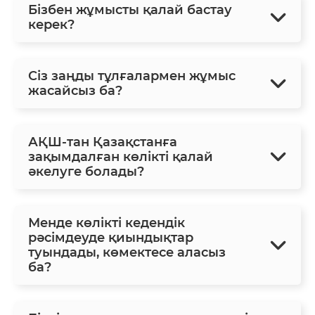
Бізбен жұмысты қалай бастау
керек?
Сіз заңды тұлғалармен жұмыс
жасайсыз ба?
АҚШ-тан Қазақстанға
зақымдалған көлікті қалай
әкелуге болады?
Менде көлікті кедендік
рәсімдеуде қиындықтар
туындады, көмектесе аласыз
ба?