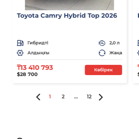
Toyota Camry Hybrid Top 2026
Гибридті
2,0 л
Алдыңғы
Жаңа
₸13 410 793
Көбірек
$28 700
1
2
...
12