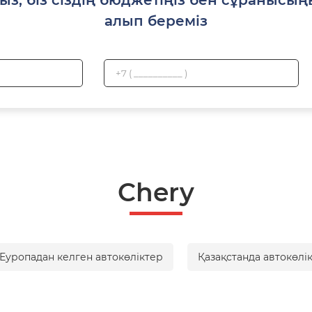
алып береміз
Chery
Еуропадан келген автокөліктер
Қазақстанда автокөлі