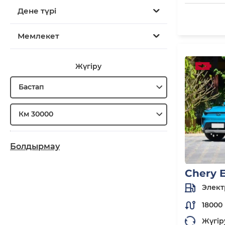
Дене түрі
Мемлекет
Жүгіру
Бастап
Км 30000
Болдырмау
Chery 
Элект
18000
Жүгір