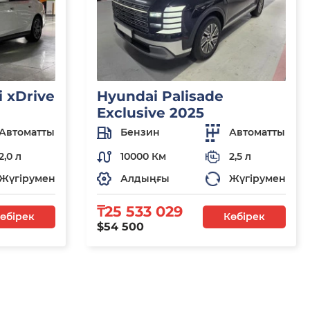
 xDrive
Hyundai Palisade
Exclusive 2025
Автоматты
Бензин
Автоматты
2,0 л
10000 Км
2,5 л
Жүгірумен
Алдыңғы
Жүгірумен
₸25 533 029
өбірек
Көбірек
$54 500