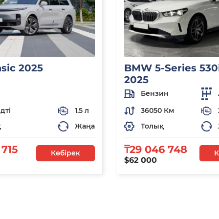
asic 2025
BMW 5-Series 530i
2025
Бензин
дті
1.5 л
36050 Км
қ
Жаңа
Толық
 715
₸29 046 748
Көбірек
К
$62 000