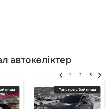
л автокөліктер
1
2
3
бойынша
Тапсырыс бойынша