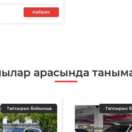
Көбірек
шылар арасында таныма
Тапсырыс бойынша
Тапсырыс 