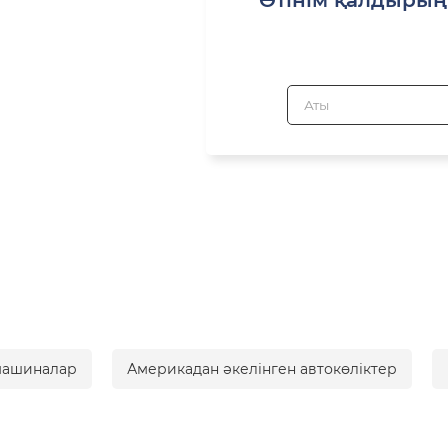
машиналар
Америкадан әкелінген автокөліктер