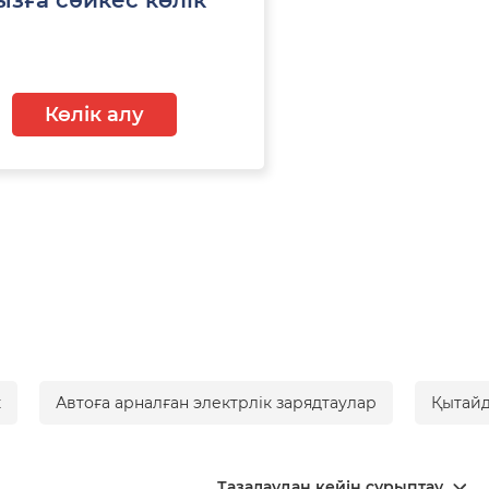
Көлік алу
к
Автоға арналған электрлік зарядтаулар
Қытайд
Тазалаудан кейін сұрыптау