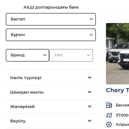
АҚШ долларындағы баға
Бастап
Бұрын
Бренд
Үлгі
Көлік түрлері
Chery T
Шыққан жылы
Бенз
Жанармай
37000
Берілу
Алды