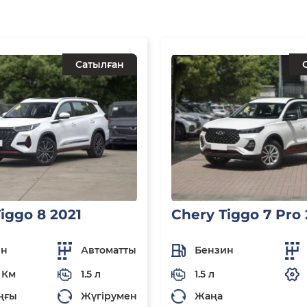
Сатылған
iggo 8 2021
Chery Tiggo 7 Pro
ин
Автоматты
Бензин
 Км
1.5 л
1.5 л
ңғы
Жүгірумен
Жаңа