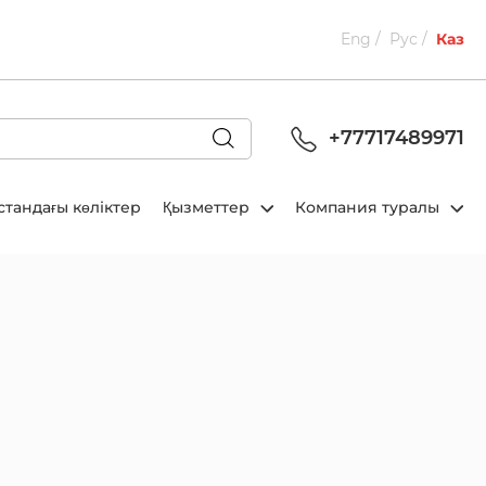
Eng
Рус
Каз
+77717489971
стандағы көліктер
Қызметтер
Компания туралы