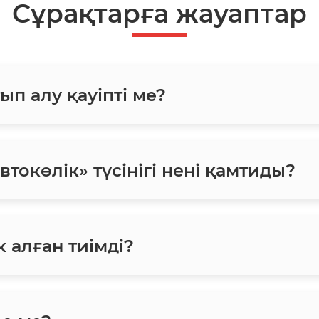
Сұрақтарға жауаптар
ып алу қауіпті ме?
токөлік» түсінігі нені қамтиды?
 алған тиімді?