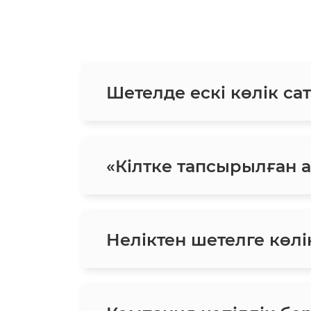
Шетелде ескі көлік сат
«Кілтке тапсырылған ав
Неліктен шетелге көлік