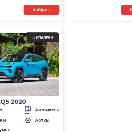
Көбірек
Сатылған
EQ5 2020
р
Автоматты
 Км
Артқы
умен