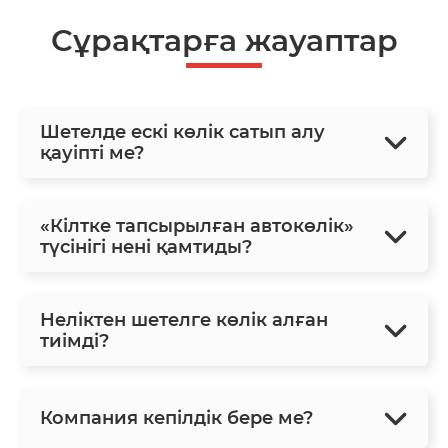
Сұрақтарға жауаптар
Шетелде ескі көлік сатып алу
қауіпті ме?
«Кілтке тапсырылған автокөлік»
түсінігі нені қамтиды?
Неліктен шетелге көлік алған
тиімді?
Компания кепілдік бере ме?