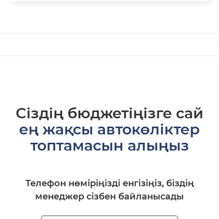
Сіздің бюджетіңізге сай
ең жақсы автокөліктер
топтамасын алыңыз
Телефон нөміріңізді енгізіңіз, біздің
менеджер сізбен байланысады