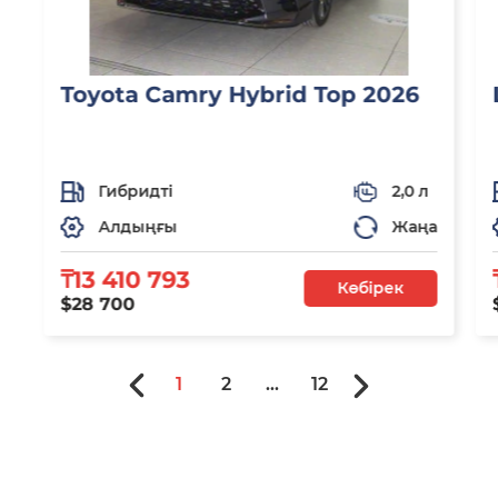
Toyota Camry Hybrid Top 2026
Гибридті
2,0 л
Алдыңғы
Жаңа
₸13 410 793
Көбірек
$28 700
1
2
...
12