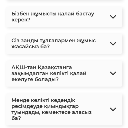
Бізбен жұмысты қалай бастау
керек?
Сіз заңды тұлғалармен жұмыс
жасайсыз ба?
АҚШ-тан Қазақстанға
зақымдалған көлікті қалай
әкелуге болады?
Менде көлікті кедендік
рәсімдеуде қиындықтар
туындады, көмектесе аласыз
ба?