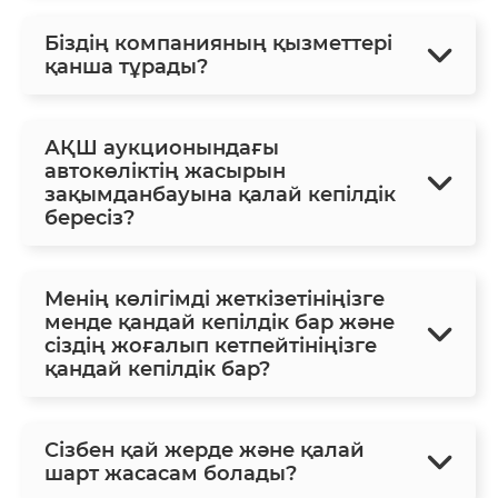
Біздің компанияның қызметтері
қанша тұрады?
АҚШ аукционындағы
автокөліктің жасырын
зақымданбауына қалай кепілдік
бересіз?
Менің көлігімді жеткізетініңізге
менде қандай кепілдік бар және
сіздің жоғалып кетпейтініңізге
қандай кепілдік бар?
Сізбен қай жерде және қалай
шарт жасасам болады?