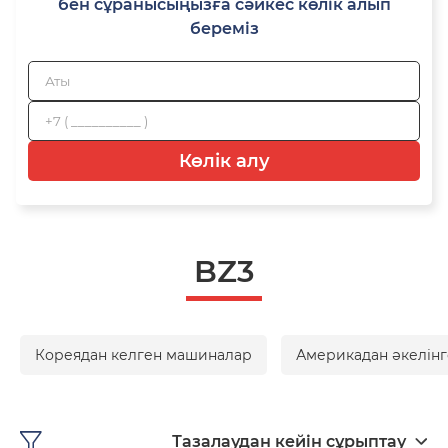
бен сұранысыңызға сәйкес көлік алып
береміз
Көлік алу
BZ3
Кореядан келген машиналар
Америкадан әкелінг
Тазалаудан кейін сұрыптау