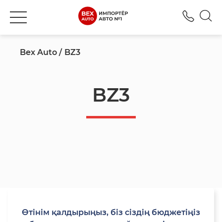
+777
Bex Auto
BZ3
BZ3
Өтінім қалдырыңыз, біз сіздің бюджетіңіз