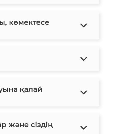
ы, көмектесе
уына қалай
ар және сіздің