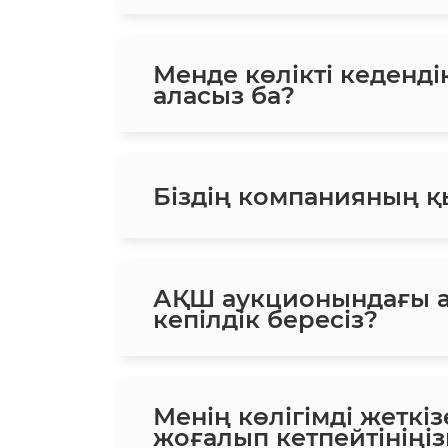
Менде көлікті кеденд
аласыз ба?
Біздің компанияның қ
АҚШ аукционындағы а
кепілдік бересіз?
Менің көлігімді жеткіз
жоғалып кетпейтініңіз