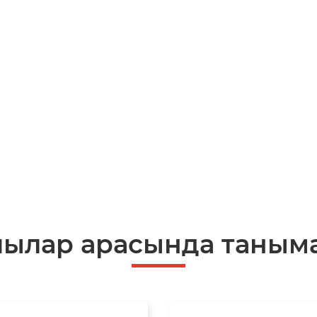
шылар арасында таныма