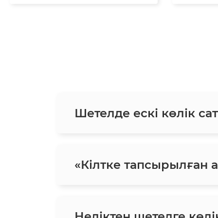
Шетелде ескі көлік сат
«Кілтке тапсырылған ав
Неліктен шетелге көлік