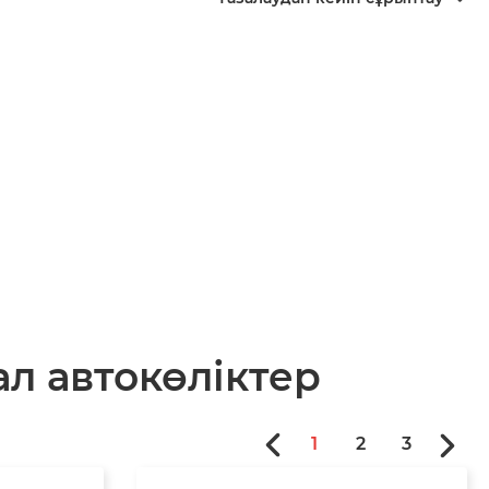
л автокөліктер
1
2
3