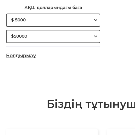
АҚШ долларындағы баға
$ 5000
$50000
Болдырмау
Біздің тұтыну