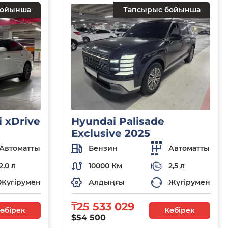
бойынша
Тапсырыс бойынша
 xDrive
Hyundai Palisade
Exclusive 2025
Автоматты
Бензин
Автоматты
2,0 л
10000 Км
2,5 л
Жүгірумен
Алдыңғы
Жүгірумен
₸25 533 029
өбірек
Көбірек
$54 500