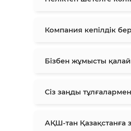
Компания кепілдік бе
Бізбен жұмысты қалай
Сіз заңды тұлғаларме
АҚШ-тан Қазақстанға 