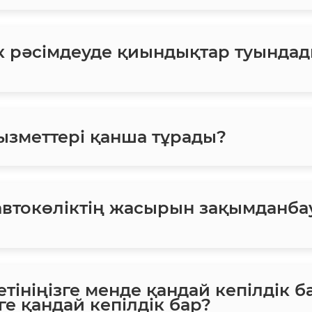
ік рәсімдеуде қиындықтар туындад
ызметтері қанша тұрады?
втокөліктің жасырын зақымданба
етініңізге менде қандай кепілдік б
ге қандай кепілдік бар?