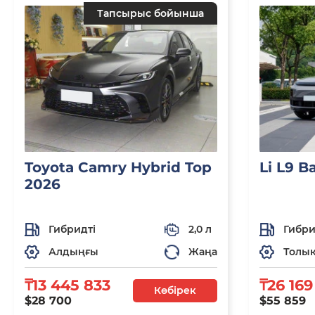
Тапсырыс бойынша
Toyota Camry Hybrid Top
Li L9 B
2026
Гибридті
2,0 л
Гибри
Алдыңғы
Жаңа
Толы
₸13 445 833
₸26 169
Көбірек
$28 700
$55 859