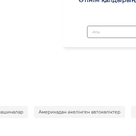
машиналар
Америкадан әкелінген автокөліктер