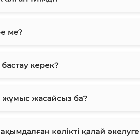
ре ме?
 бастау керек?
н жұмыс жасайсыз ба?
зақымдалған көлікті қалай әкелуг