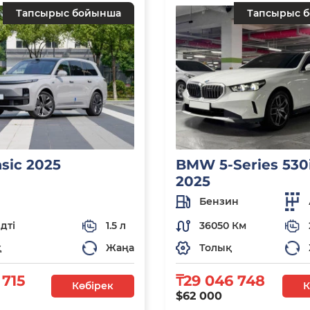
Тапсырыс бойынша
Тапсырыс 
asic 2025
BMW 5-Series 530i
2025
Бензин
дті
1.5 л
36050 Км
қ
Жаңа
Толық
 715
₸29 046 748
Көбірек
К
$62 000