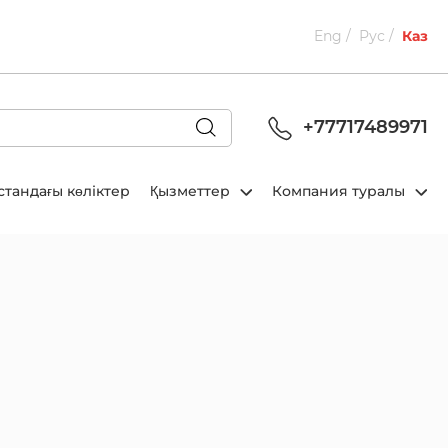
Eng
Рус
Каз
+77717489971
стандағы көліктер
Қызметтер
Компания туралы