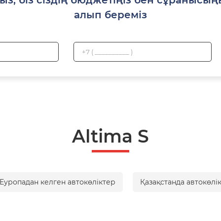
алып береміз
Altima S
Еуропадан келген автокөліктер
Қазақстанда автокөлі