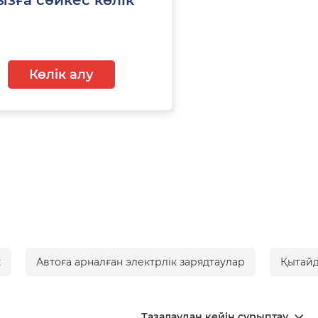
Көлік алу
к
Автоға арналған электрлік зарядтаулар
Қытайд
Тазалаудан кейін сұрыптау