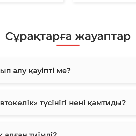
Сұрақтарға жауаптар
ып алу қауіпті ме?
токөлік» түсінігі нені қамтиды?
 алған тиімді?