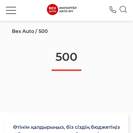
+777
Bex Auto
500
500
Өтінім қалдырыңыз, біз сіздің бюджетіңіз