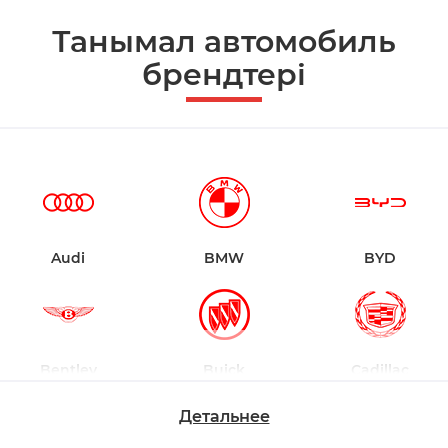
Танымал автомобиль
брендтері
Audi
BMW
BYD
Bentley
Buick
Cadillac
Детальнее