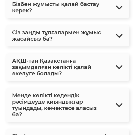
Бізбен жұмысты қалай бастау
керек?
Сіз заңды тұлғалармен жұмыс
жасайсыз ба?
АҚШ-тан Қазақстанға
зақымдалған көлікті қалай
әкелуге болады?
Менде көлікті кедендік
рәсімдеуде қиындықтар
туындады, көмектесе аласыз
ба?