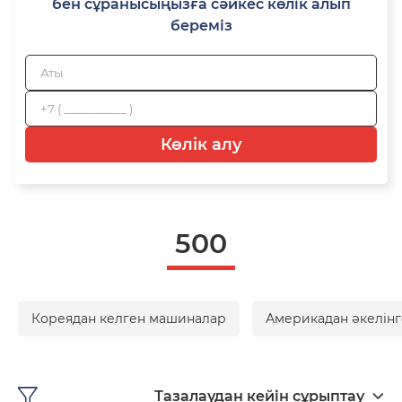
бен сұранысыңызға сәйкес көлік алып
береміз
Көлік алу
500
Кореядан келген машиналар
Америкадан әкелінг
Тазалаудан кейін сұрыптау