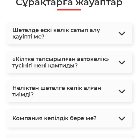
Сұрақтарға жауаптар
Шетелде ескі көлік сатып алу
қауіпті ме?
«Кілтке тапсырылған автокөлік»
түсінігі нені қамтиды?
Неліктен шетелге көлік алған
тиімді?
Компания кепілдік бере ме?