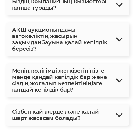
Біздің компанияның қызметтері
қанша тұрады?
АҚШ аукционындағы
автокөліктің жасырын
зақымданбауына қалай кепілдік
бересіз?
Менің көлігімді жеткізетініңізге
менде қандай кепілдік бар және
сіздің жоғалып кетпейтініңізге
қандай кепілдік бар?
Сізбен қай жерде және қалай
шарт жасасам болады?