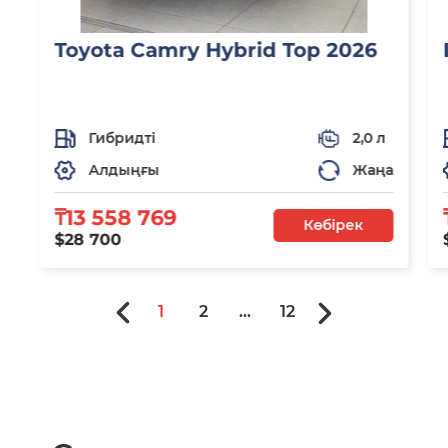
Toyota Camry Hybrid Top 2026
Гибридті
2,0 л
Алдыңғы
Жаңа
₸13 558 769
Көбірек
$28 700
1
2
...
12