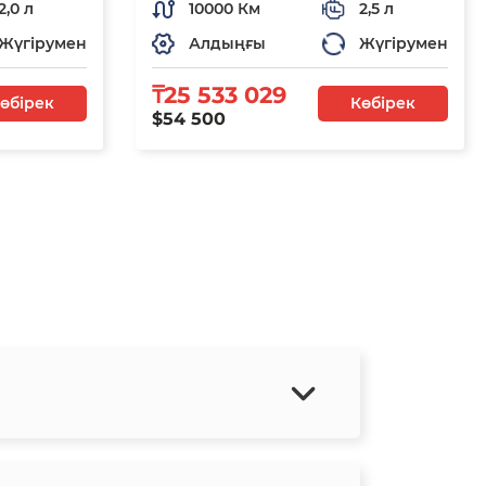
2,0 л
10000 Км
2,5 л
Жүгірумен
Алдыңғы
Жүгірумен
₸25 533 029
өбірек
Көбірек
$54 500