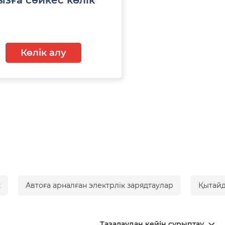
Көлік алу
к
Автоға арналған электрлік зарядтаулар
Қытайд
Тазалаудан кейін сұрыптау