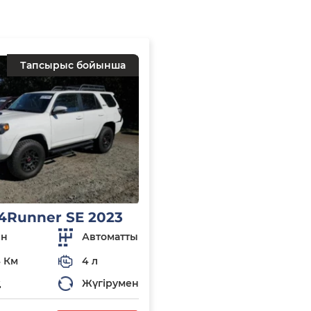
Тапсырыс бойынша
 4Runner SE 2023
ин
Автоматты
 Км
4 л
қ
Жүгірумен