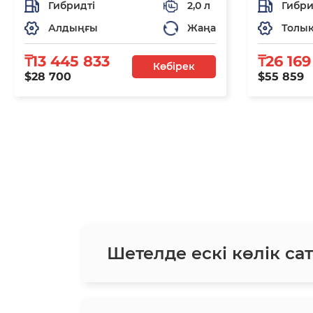
Гибридті
2,0 л
Гибри
Алдыңғы
Жаңа
Толы
₸13 445 833
₸26 169
Көбірек
$28 700
$55 859
Шетелде ескі көлік сат