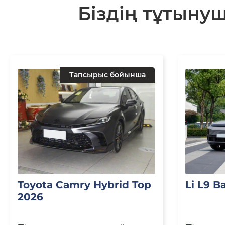
Біздің тұтыну
Тапсырыс бойынша
Toyota Camry Hybrid Top
Li L9 B
2026