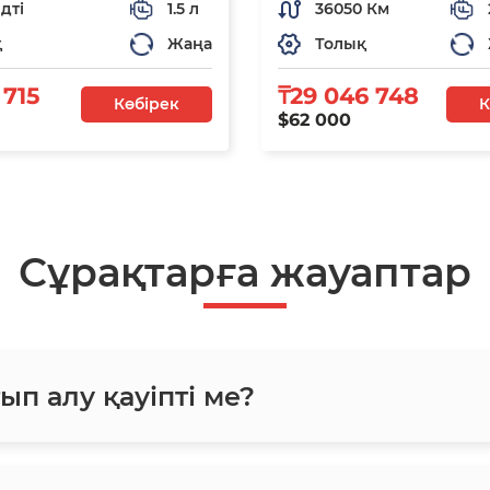
дті
1.5 л
36050 Км
қ
Жаңа
Толық
 715
₸29 046 748
Көбірек
К
$62 000
Сұрақтарға жауаптар
ып алу қауіпті ме?