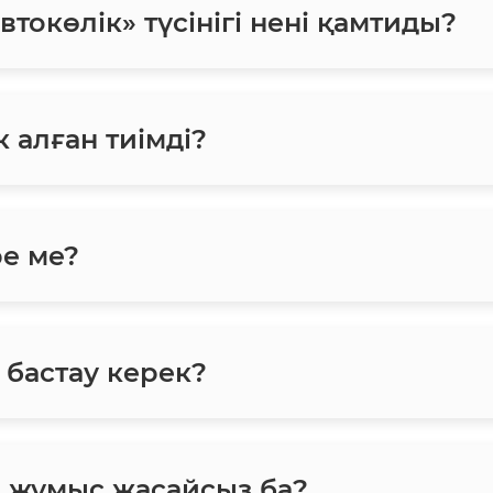
токөлік» түсінігі нені қамтиды?
 алған тиімді?
ре ме?
 бастау керек?
н жұмыс жасайсыз ба?