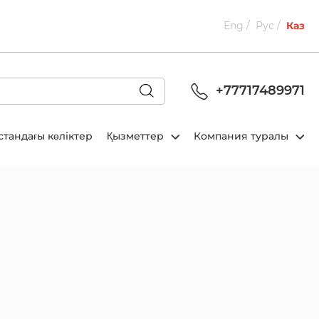
Eng
Рус
Каз
+77717489971
стандағы көліктер
Қызметтер
Компания туралы