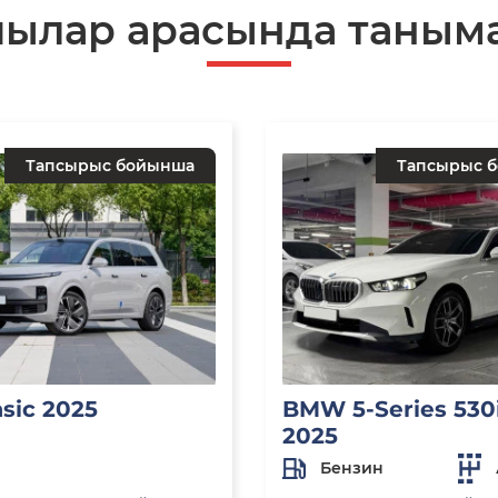
шылар арасында таныма
Тапсырыс бойынша
Тапсырыс 
asic 2025
BMW 5-Series 530i
2025
Бензин