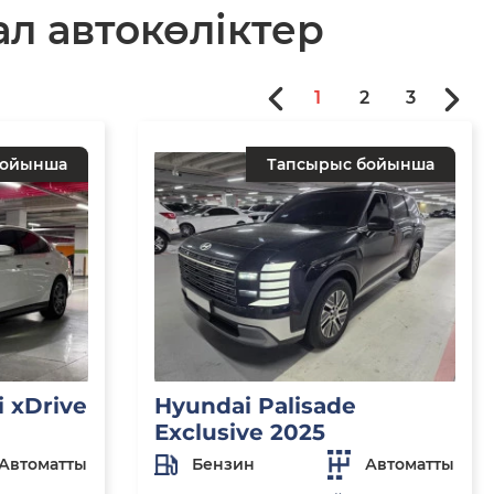
л автокөліктер
1
2
3
бойынша
Тапсырыс бойынша
 xDrive
Hyundai Palisade
Exclusive 2025
Автоматты
Бензин
Автоматты