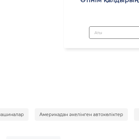
машиналар
Америкадан әкелінген автокөліктер