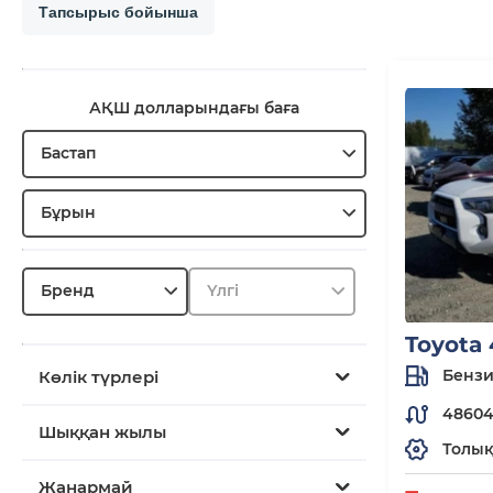
Тапсырыс бойынша
АҚШ долларындағы баға
Бастап
Бұрын
Бренд
Үлгі
Toyota
Бенз
Көлік түрлері
48604
Шыққан жылы
Толы
Жанармай