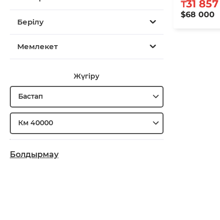
₸31 857
$68 000
Берілу
Мемлекет
Жүгіру
Бастап
Км 40000
Болдырмау