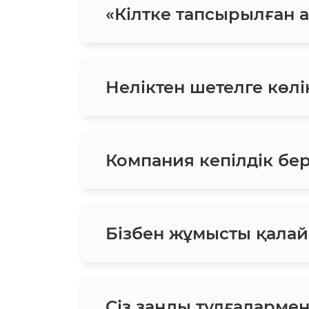
«Кілтке тапсырылған ав
Неліктен шетелге көлік
Компания кепілдік бе
Бізбен жұмысты қалай
Сіз заңды тұлғаларме