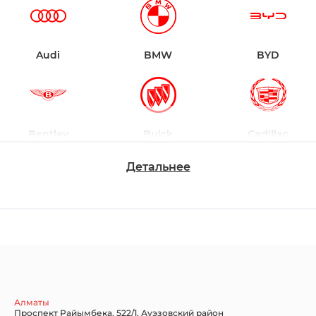
Audi
BMW
BYD
Bentley
Buick
Cadillac
Детальнее
Chevrolet
Dodge
Ford
Honda
Hyundai
Infiniti
Алматы
Проспект Райымбека, 522/1, Ауэзовский район