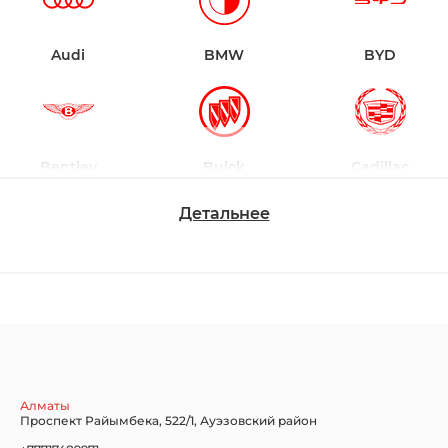
Audi
BMW
BYD
Bentley
Buick
Cadillac
Детальнее
Chevrolet
Dodge
Ford
Honda
Hyundai
Infiniti
Алматы
Проспект Райымбека, 522/1, Ауэзовский район