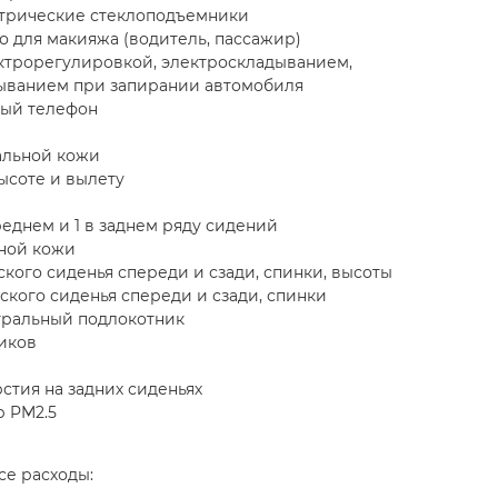
трические стеклоподъемники
 для макияжа (водитель, пассажир)
ектрорегулировкой, электроскладыванием,
ыванием при запирании автомобиля
ный телефон
альной кожи
ысоте и вылету
реднем и 1 в заднем ряду сидений
нной кожи
кого сиденья спереди и сзади, спинки, высоты
кого сиденья спереди и сзади, спинки
тральный подлокотник
иков
тия на задних сиденьях
 PM2.5
се расходы: