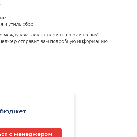
е
ние
я и утиль сбор
е между комплектациями и ценами на них?
енеджер отправит вам подробную информацию.
 бюджет
ься с менеджером