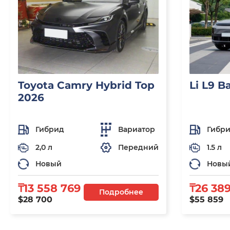
Toyota Camry Hybrid Top
Li L9 B
2026
Гибрид
Вариатор
Гибр
2,0 л
Передний
1.5 л
Новый
Новы
₸13 558 769
₸26 389
Подробнее
$28 700
$55 859