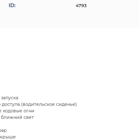
ID:
4793
 запуска
доступа (водительское сиденье)
 ходовые огни
 ближний свет
фар
 крыше