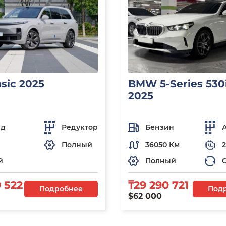
asic 2025
BMW 5-Series 530i
2025
ид
Редуктор
Бензин
Полный
36050 Км
2
й
Полный
 522
₸29 290 721
Подробнее
Под
$62 000