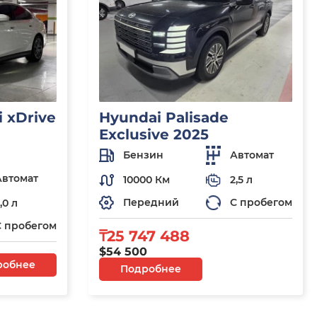
 xDrive
Hyundai Palisade
Exclusive 2025
Бензин
Автомат
Автомат
10000 Км
2,5 л
Передний
С пробегом
,0 л
С пробегом
₸25 747 488
$54 500
робнее
Подробнее