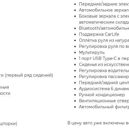
Передние/задние элек
Автомобильное зеркало
Боковые зеркала с эл
автоматическим склад
Bluetooth/автомобиль
Поддержка CarLife
Оплётка руля из натур
Регулировка руля по в
Мультируль
1 порт USB Type-C в пе
Сиденья из искусстве
Регулировка водительс
и (первый ряд сидений)
Регулировка пассажирс
Передний/задний цен
ения
Аудиосистема 6 динам
ности
Ручной кондиционер
Вентиляционные отверс
Автомобильный фильтр
В цену авто уже включены в
(шторки)