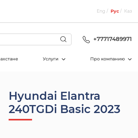
Eng
Рус
Каз
+77717489971
захстане
Услуги
Про компанию
Hyundai Elantra
240TGDi Basic 2023