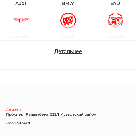
Audi
BMW
BYD
Bentley
Buick
Cadillac
Детальнее
Chevrolet
Dodge
Ford
Honda
Hyundai
Infiniti
Алматы
Проспект Райымбека, 522/1, Ауэзовский район
+77717489971