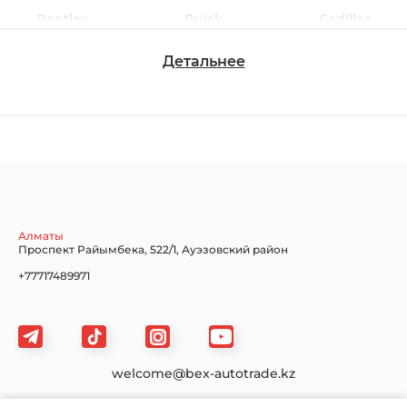
Bentley
Buick
Cadillac
Детальнее
Chevrolet
Dodge
Ford
Honda
Hyundai
Infiniti
Алматы
Проспект Райымбека, 522/1, Ауэзовский район
+77717489971
Jaguar
Jeep
KIA
welcome@bex-autotrade.kz