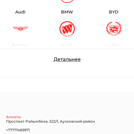
Audi
BMW
BYD
Bentley
Buick
Cadillac
Детальнее
Chevrolet
Dodge
Ford
Honda
Hyundai
Infiniti
Алматы
Проспект Райымбека, 522/1, Ауэзовский район
+77717489971