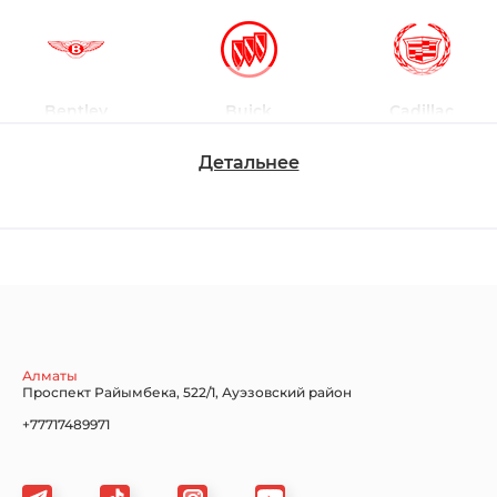
Bentley
Buick
Cadillac
Детальнее
Chevrolet
Dodge
Ford
Honda
Hyundai
Infiniti
Алматы
Проспект Райымбека, 522/1, Ауэзовский район
+77717489971
Jaguar
Jeep
KIA