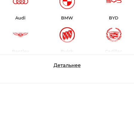
Audi
BMW
BYD
Bentley
Buick
Cadillac
Детальнее
Chevrolet
Dodge
Ford
Honda
Hyundai
Infiniti