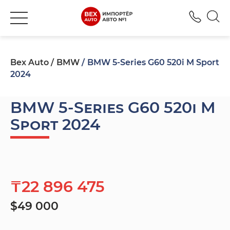
+777
Bex Auto
BMW
BMW 5-Series G60 520i M Sport
2024
BMW 5-Series G60 520i M
Sport 2024
₸22 896 475
$49 000