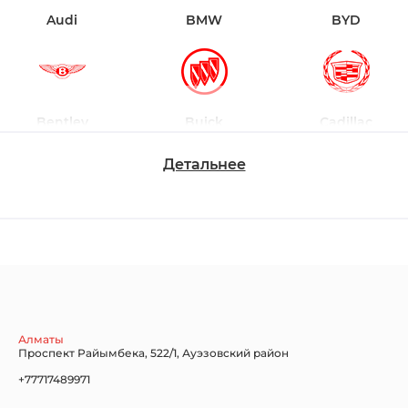
Audi
BMW
BYD
Bentley
Buick
Cadillac
Детальнее
Chevrolet
Dodge
Ford
Honda
Hyundai
Infiniti
Алматы
Проспект Райымбека, 522/1, Ауэзовский район
+77717489971