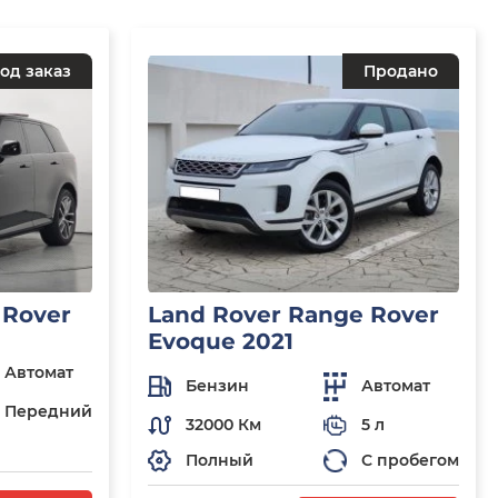
од заказ
Продано
 Rover
Land Rover Range Rover
Evoque 2021
Автомат
Бензин
Автомат
Передний
32000 Км
5 л
Полный
С пробегом