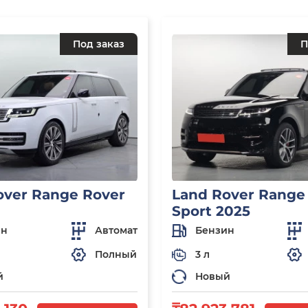
Под заказ
П
over Range Rover
Land Rover Range
Sport 2025
ин
Автомат
Бензин
Полный
3 л
й
Новый