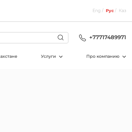
Eng
Рус
Каз
+77717489971
захстане
Услуги
Про компанию