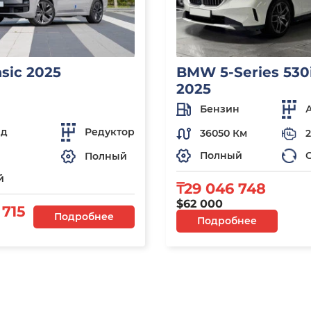
asic 2025
BMW 5-Series 530i
2025
Бензин
ид
Редуктор
36050 Км
2
Полный
Полный
й
₸29 046 748
$62 000
 715
Подробнее
Подробнее