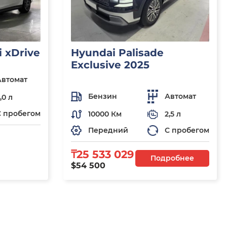
 xDrive
Hyundai Palisade
Exclusive 2025
Автомат
Бензин
Автомат
,0 л
С пробегом
10000 Км
2,5 л
Передний
С пробегом
₸25 533 029
Подробнее
$54 500