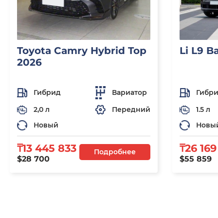
Toyota Camry Hybrid Top
Li L9 B
2026
Гибрид
Вариатор
Гибр
2,0 л
Передний
1.5 л
Новый
Новы
₸13 445 833
₸26 169
Подробнее
$28 700
$55 859