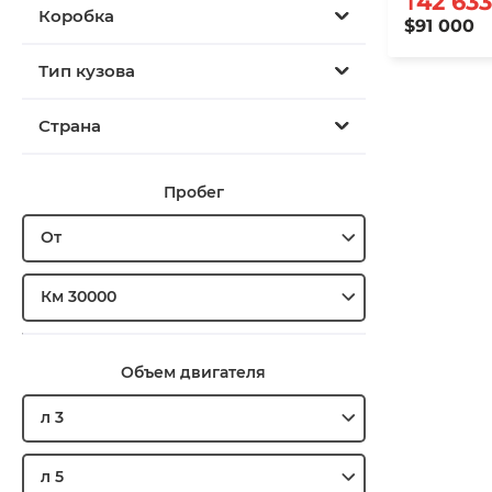
₸42 633
Коробка
$91 000
Тип кузова
Страна
Пробег
От
Км 30000
Объем двигателя
л 3
л 5