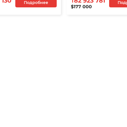
 130
₸82 923 781
Подробнее
Под
$177 000