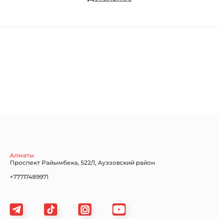
Chevrolet
Dodge
Ford
Honda
Hyundai
Infiniti
Jaguar
Jeep
KIA
Алматы
Проспект Райымбека, 522/1, Ауэзовский район
+77717489971
Land Rover
Lexus
Lincoln