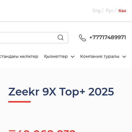
Eng
Рус
Каз
+77717489971
стандағы көліктер
Қызметтер
Компания туралы
Zeekr 9X Top+ 2025