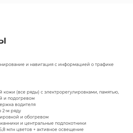
ы
нирование и навигация с информацией о трафике
й кожи (все ряды) с электрорегулировками, памятью,
й и подогревом
держка водителя
 2-м ряду
лировкой и обогревом
таканники и центральные подлокотники
16,8 млн цветов + активное освещение