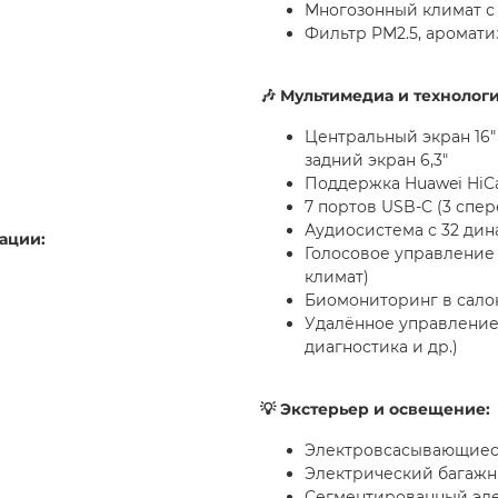
Многозонный климат с
Фильтр PM2.5, аромати
🎶 Мультимедиа и технологи
Центральный экран 16" 
задний экран 6,3"
Поддержка Huawei HiCar
7 портов USB-C (3 спер
Аудиосистема с 32 ди
ации:
Голосовое управление 
климат)
Биомониторинг в сало
Удалённое управление 
диагностика и др.)
💡 Экстерьер и освещение:
Электровсасывающиеся
Электрический багажн
Сегментированный эл