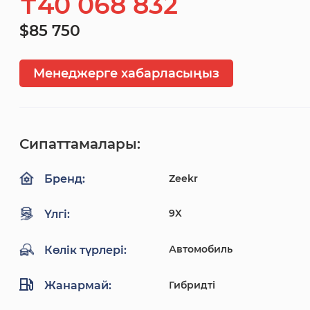
₸40 068 832
$85 750
Менеджерге хабарласыңыз
Сипаттамалары:
Zeekr
Бренд:
9X
Үлгі:
Автомобиль
Көлік түрлері:
Жанармай:
Гибридті