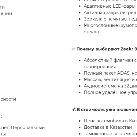
Адаптивные LED-фары 
ти
Активная закрытая ре
вений
Зеркала с памятью, по
Многослойные шумопог
стекло
✅
Почему выбирают
Zeekr 
Абсолютный флагман с
сканирования
Полный пакет ADAS, н
Массаж, вентиляция и 
Аудиосистема на 32 д
Полное удалённое упр
асности
💰
В стоимость уже включен
и
:
Цена автомобиля в Ки
Доставка в Казахстан
Снег, Персональный
Таможенное оформле
оты