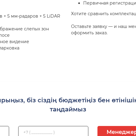
Первичная регистраци
Хотите сравнить комплектац
ов + 5 мм-радаров + 5 LiDAR
Оставьте заявку — и наш м
ображение слепых зон
оформить заказ.
лосе
чное видение
парковка
рыңыз, біз сіздің бюджетіңіз бен өтінішің
таңдаймыз
Менеджер