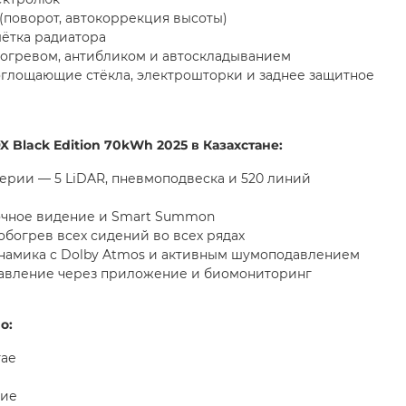
(поворот, автокоррекция высоты)
шётка радиатора
догревом, антибликом и автоскладыванием
лощающие стёкла, электрошторки и заднее защитное
9X Black Edition 70kWh 2025 в Казахстане:
ерии — 5 LiDAR, пневмоподвеска и 520 линий
очное видение и Smart Summon
обогрев всех сидений во всех рядах
инамика с Dolby Atmos и активным шумоподавлением
авление через приложение и биомониторинг
о:
тае
ние