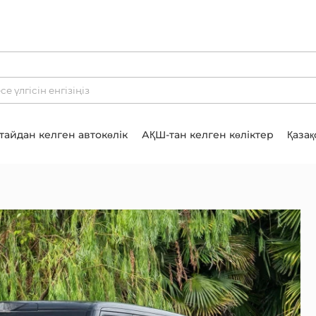
тайдан келген автокөлік
АҚШ-тан келген көліктер
Қазақ