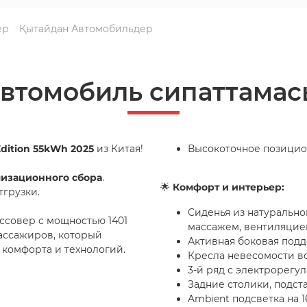
ер
Қытайдан Автомобильдер
автомобиль сипаттамас
Edition 55kWh 2025
из Китая!
Высокоточное позицио
лизационного сбора
.
🌟
Комфорт и интерьер:
тгрузки.
Сиденья из натурально
оссовер с мощностью 1401
массажем, вентиляцие
пассажиров, который
Активная боковая под
 комфорта и технологий.
Кресла невесомости во
3-й ряд с электрорегу
Задние столики, подс
Ambient подсветка на 