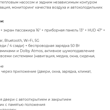
 тепловым насосом и задним независимым контуром
зация, мониторинг качества воздуха и автохолодильник
и:
+ экран пассажира 16" + приборная панель 13" + HUD 47" +
, Bluetooth, Wi-Fi, 5G
еди / 4 сзади) + беспроводная зарядка 50 Вт
намиками и Dolby Atmos, активное шумоподавление
всеми системами (навигация, медиа, окна, сиденья,
не
через приложение (двери, окна, зарядка, климат,
 двери с автооткрытием и закрытием
ик с памятью положения
ектролюк