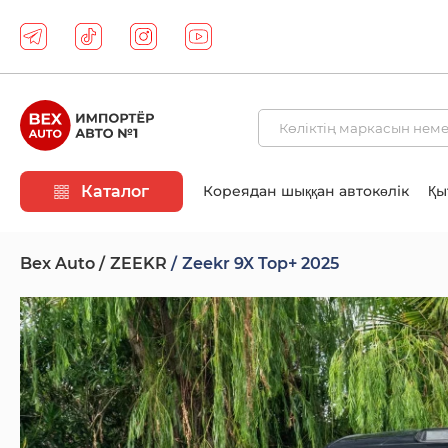
Каталог
Кореядан шыққан автокөлік
Қы
Bex Auto
ZEEKR
Zeekr 9X Top+ 2025