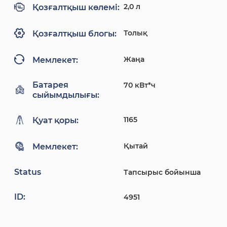
2,0 л
Қозғалтқыш көлемі:
Толық
Қозғалтқыш блогы:
Жаңа
Мемлекет:
Батарея
70 кВт*ч
сыйымдылығы:
1165
Қуат қоры:
Қытай
Мемлекет:
Status
Тапсырыс бойынша
ID:
4951