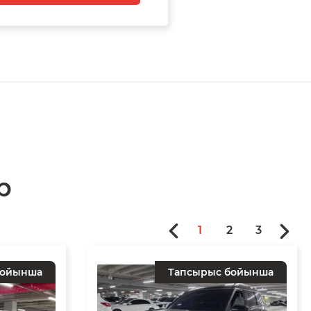
р
1
2
3
бойынша
Тапсырыс бойынша