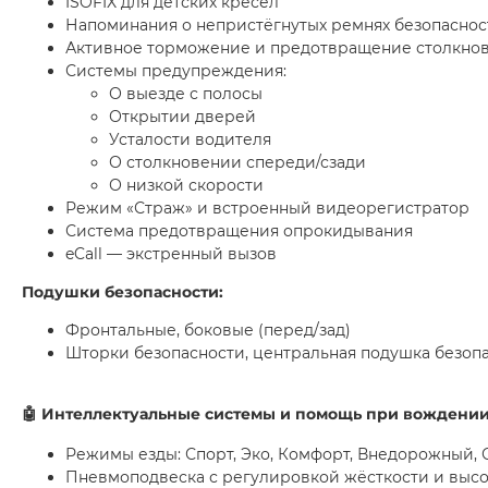
ISOFIX для детских кресел
Напоминания о непристёгнутых ремнях безопаснос
Активное торможение и предотвращение столкно
Системы предупреждения:
О выезде с полосы
Открытии дверей
Усталости водителя
О столкновении спереди/сзади
О низкой скорости
Режим «Страж» и встроенный видеорегистратор
Система предотвращения опрокидывания
eCall — экстренный вызов
Подушки безопасности:
Фронтальные, боковые (перед/зад)
Шторки безопасности, центральная подушка безоп
🤖
Интеллектуальные системы и помощь при вождени
Режимы езды: Спорт, Эко, Комфорт, Внедорожный, 
Пневмоподвеска с регулировкой жёсткости и выс