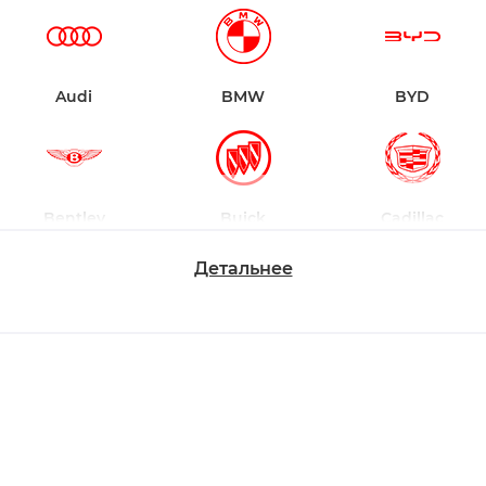
Audi
BMW
BYD
Bentley
Buick
Cadillac
Детальнее
Chevrolet
Dodge
Ford
Honda
Hyundai
Infiniti