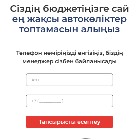
Сіздің бюджетіңізге сай
ең жақсы автокөліктер
топтамасын алыңыз
Телефон нөміріңізді енгізіңіз, біздің
менеджер сізбен байланысады
Тапсырысты есептеу