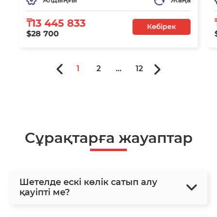
₸13 445 833
Көбірек
$28 700
1
2
...
12
Сұрақтарға жауаптар
Шетелде ескі көлік сатып алу
қауіпті ме?