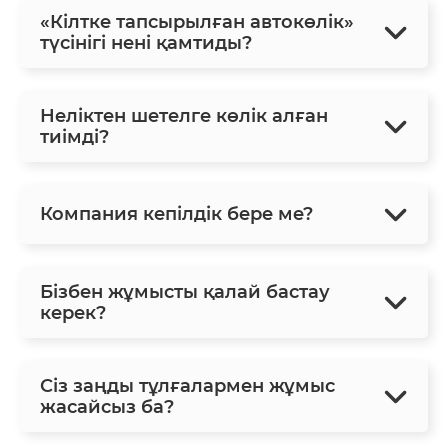
«Кілтке тапсырылған автокөлік»
түсінігі нені қамтиды?
Неліктен шетелге көлік алған
тиімді?
Компания кепілдік бере ме?
Бізбен жұмысты қалай бастау
керек?
Сіз заңды тұлғалармен жұмыс
жасайсыз ба?