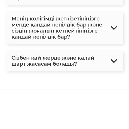
Менің көлігімді жеткізетініңізге
менде қандай кепілдік бар және
сіздің жоғалып кетпейтініңізге
қандай кепілдік бар?
Сізбен қай жерде және қалай
шарт жасасам болады?