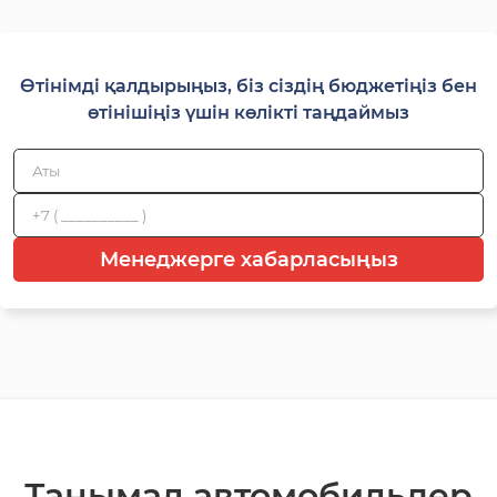
Өтінімді қалдырыңыз, біз сіздің бюджетіңіз бен
өтінішіңіз үшін көлікті таңдаймыз
Менеджерге хабарласыңыз
Танымал автомобильдер