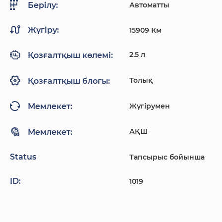
Автоматты
Берілу:
Жүгіру:
15909 Км
2.5 л
Қозғалтқыш көлемі:
Толық
Қозғалтқыш блогы:
Жүгірумен
Мемлекет:
АҚШ
Мемлекет:
Status
Тапсырыс бойынша
ID:
1019