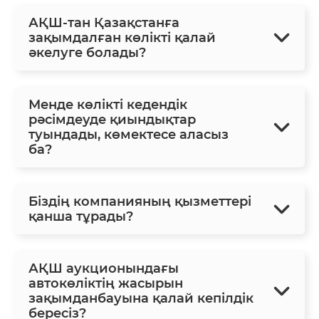
АҚШ-тан Қазақстанға
зақымдалған көлікті қалай
әкелуге болады?
Менде көлікті кедендік
рәсімдеуде қиындықтар
туындады, көмектесе аласыз
ба?
Біздің компанияның қызметтері
қанша тұрады?
АҚШ аукционындағы
автокөліктің жасырын
зақымданбауына қалай кепілдік
бересіз?