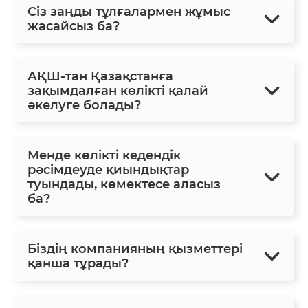
Сіз заңды тұлғалармен жұмыс
жасайсыз ба?
АҚШ-тан Қазақстанға
зақымдалған көлікті қалай
әкелуге болады?
Менде көлікті кедендік
рәсімдеуде қиындықтар
туындады, көмектесе аласыз
ба?
Біздің компанияның қызметтері
қанша тұрады?