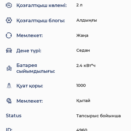
2 л
Қозғалтқыш көлемі:
Алдыңғы
Қозғалтқыш блогы:
Жаңа
Мемлекет:
Седан
Дене түрі:
Батарея
2.4 кВт*ч
сыйымдылығы:
1000
Қуат қоры:
Қытай
Мемлекет:
Status
Тапсырыс бойынша
ID:
4960