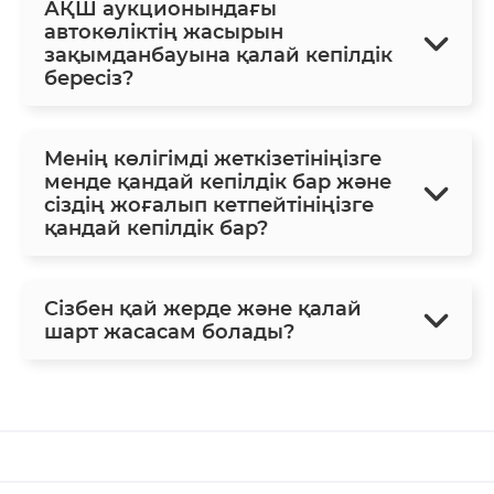
АҚШ аукционындағы
автокөліктің жасырын
зақымданбауына қалай кепілдік
бересіз?
Менің көлігімді жеткізетініңізге
менде қандай кепілдік бар және
сіздің жоғалып кетпейтініңізге
қандай кепілдік бар?
Сізбен қай жерде және қалай
шарт жасасам болады?