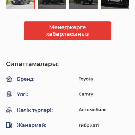
Менеджерге
хабарласыңыз
Сипаттамалары:
Toyota
Бренд:
Camry
Үлгі:
Автомобиль
Көлік түрлері:
Жанармай:
Гибридті