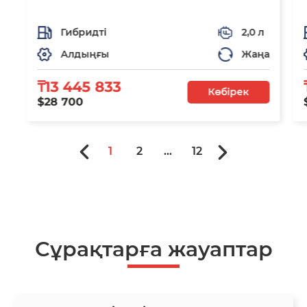
Гибридті
2,0 л
Алдыңғы
Жаңа
₸13 445 833
Көбірек
$28 700
1
2
...
12
Сұрақтарға жауаптар