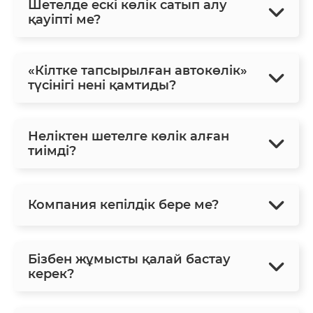
Шетелде ескі көлік сатып алу
қауіпті ме?
«Кілтке тапсырылған автокөлік»
түсінігі нені қамтиды?
Неліктен шетелге көлік алған
тиімді?
Компания кепілдік бере ме?
Бізбен жұмысты қалай бастау
керек?