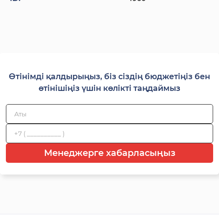
Өтінімді қалдырыңыз, біз сіздің бюджетіңіз бен
өтінішіңіз үшін көлікті таңдаймыз
Менеджерге хабарласыңыз