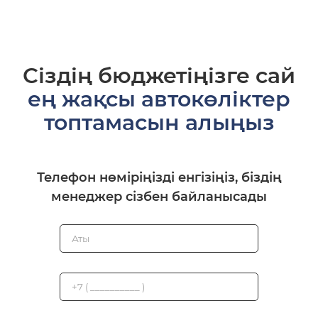
Сіздің бюджетіңізге сай
ең жақсы автокөліктер
топтамасын алыңыз
Телефон нөміріңізді енгізіңіз, біздің
менеджер сізбен байланысады