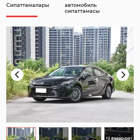
Сипаттамалары
автомобиль
сипаттамасы
+2 фотосурет