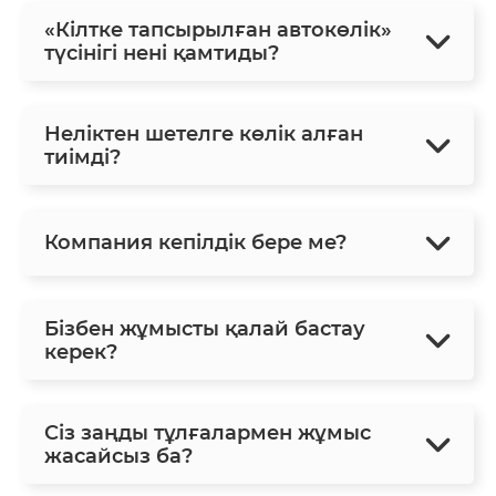
«Кілтке тапсырылған автокөлік»
түсінігі нені қамтиды?
Неліктен шетелге көлік алған
тиімді?
Компания кепілдік бере ме?
Бізбен жұмысты қалай бастау
керек?
Сіз заңды тұлғалармен жұмыс
жасайсыз ба?