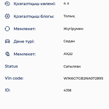
4 л
Қозғалтқыш көлемі:
Толық
Қозғалтқыш блогы:
Жүгірумен
Мемлекет:
Седан
Дене түрі:
АҚШ
Мемлекет:
Status
Сатылған
Vin code:
W1K6G7GB2NA072895
ID:
4318