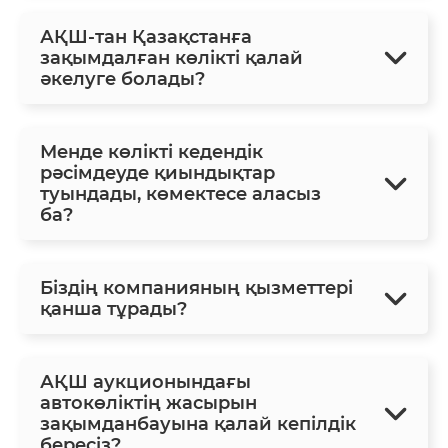
АҚШ-тан Қазақстанға
зақымдалған көлікті қалай
әкелуге болады?
Менде көлікті кедендік
рәсімдеуде қиындықтар
туындады, көмектесе аласыз
ба?
Біздің компанияның қызметтері
қанша тұрады?
АҚШ аукционындағы
автокөліктің жасырын
зақымданбауына қалай кепілдік
бересіз?