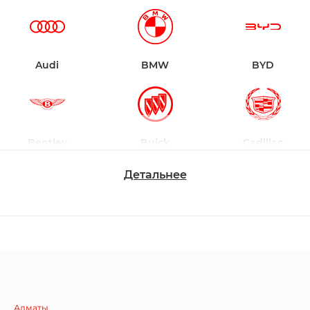
Audi
BMW
BYD
Bentley
Buick
Cadillac
Детальнее
Chevrolet
Dodge
Ford
Honda
Hyundai
Infiniti
Алматы