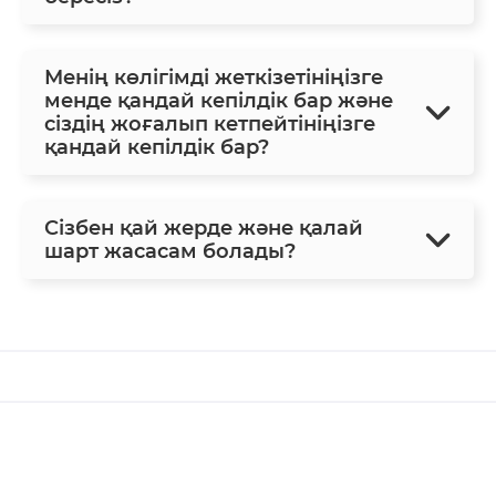
Менің көлігімді жеткізетініңізге
менде қандай кепілдік бар және
сіздің жоғалып кетпейтініңізге
қандай кепілдік бар?
Сізбен қай жерде және қалай
шарт жасасам болады?