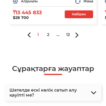
Алдыңғы
Жаңа
₸13 445 833
Көбірек
$28 700
1
2
...
12
Сұрақтарға жауаптар
Шетелде ескі көлік сатып алу
қауіпті ме?