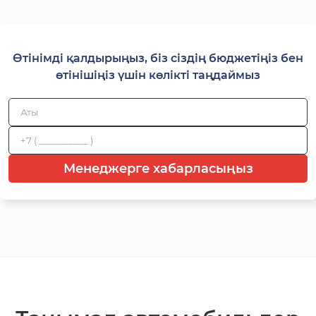
Өтінімді қалдырыңыз, біз сіздің бюджетіңіз бен
өтінішіңіз үшін көлікті таңдаймыз
Менеджерге хабарласыңыз