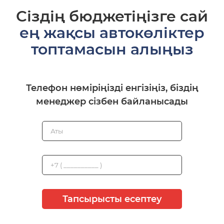
Сіздің бюджетіңізге сай
ең жақсы автокөліктер
топтамасын алыңыз
Телефон нөміріңізді енгізіңіз, біздің
менеджер сізбен байланысады
Тапсырысты есептеу