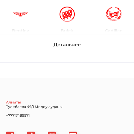
Bentley
Buick
Cadillac
Детальнее
Chevrolet
Dodge
Ford
Honda
Hyundai
Infiniti
Алматы
Тулебаева 49/1 Медеу ауданы
+77717489971
Jaguar
Jeep
KIA