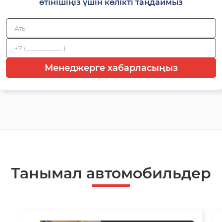
өтінішіңіз үшін көлікті таңдаймыз
Менеджерге хабарласыңыз
Танымал автомобильдер