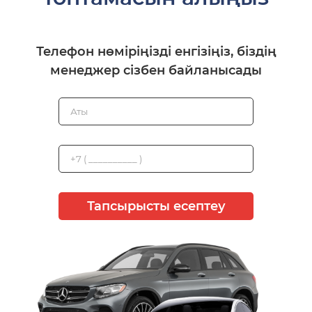
Телефон нөміріңізді енгізіңіз, біздің
менеджер сізбен байланысады
Тапсырысты есептеу