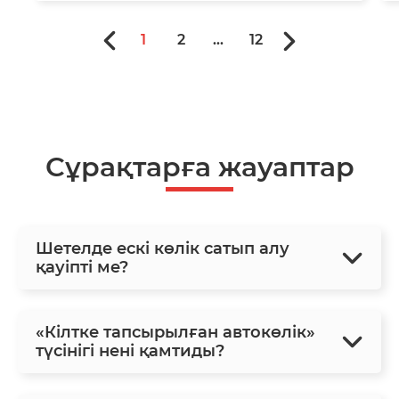
1
2
...
12
Сұрақтарға жауаптар
Шетелде ескі көлік сатып алу
қауіпті ме?
«Кілтке тапсырылған автокөлік»
түсінігі нені қамтиды?