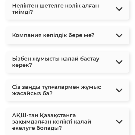
Неліктен шетелге көлік алған
тиімді?
Компания кепілдік бере ме?
Бізбен жұмысты қалай бастау
керек?
Сіз заңды тұлғалармен жұмыс
жасайсыз ба?
АҚШ-тан Қазақстанға
зақымдалған көлікті қалай
әкелуге болады?