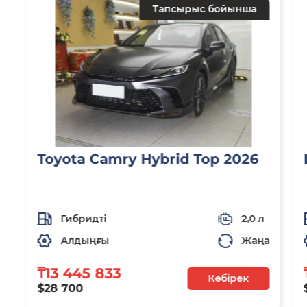
Тапсырыс бойынша
Toyota Camry Hybrid Top 2026
Гибридті
2,0 л
Алдыңғы
Жаңа
₸13 445 833
Көбірек
$28 700