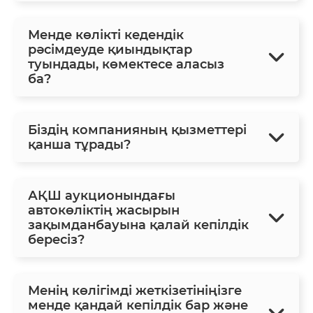
Менде көлікті кедендік
рәсімдеуде қиындықтар
туындады, көмектесе аласыз
ба?
Біздің компанияның қызметтері
қанша тұрады?
АҚШ аукционындағы
автокөліктің жасырын
зақымданбауына қалай кепілдік
бересіз?
Менің көлігімді жеткізетініңізге
менде қандай кепілдік бар және