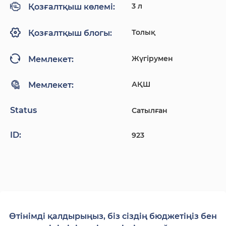
3 л
Қозғалтқыш көлемі:
Толық
Қозғалтқыш блогы:
Жүгірумен
Мемлекет:
АҚШ
Мемлекет:
Status
Сатылған
ID:
923
Өтінімді қалдырыңыз, біз сіздің бюджетіңіз бен