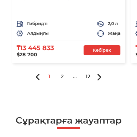
Гибридті
2,0 л
Алдыңғы
Жаңа
₸13 445 833
Көбірек
$28 700
1
2
...
12
Сұрақтарға жауаптар