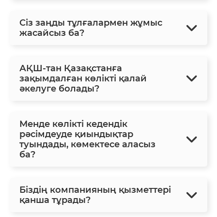
Сіз заңды тұлғалармен жұмыс
жасайсыз ба?
АҚШ-тан Қазақстанға
зақымдалған көлікті қалай
әкелуге болады?
Менде көлікті кедендік
рәсімдеуде қиындықтар
туындады, көмектесе аласыз
ба?
Біздің компанияның қызметтері
қанша тұрады?