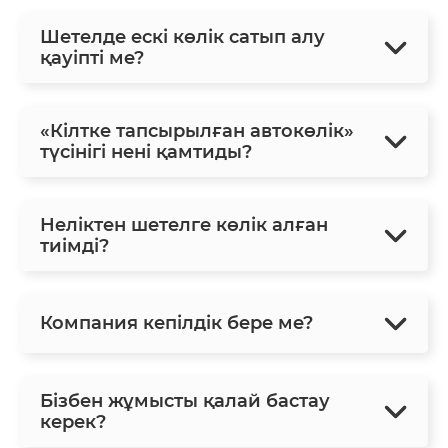
Шетелде ескі көлік сатып алу
қауіпті ме?
«Кілтке тапсырылған автокөлік»
түсінігі нені қамтиды?
Неліктен шетелге көлік алған
тиімді?
Компания кепілдік бере ме?
Бізбен жұмысты қалай бастау
керек?