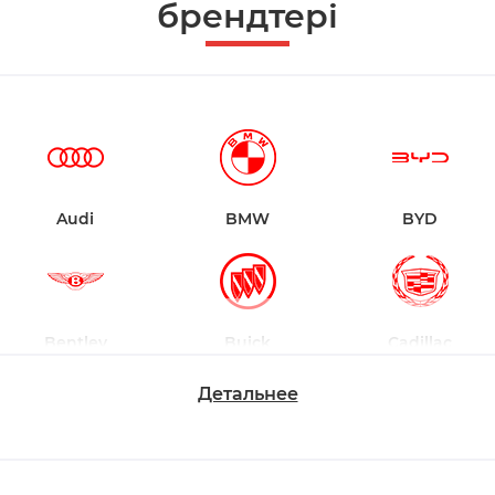
брендтері
Audi
BMW
BYD
Bentley
Buick
Cadillac
Детальнее
Chevrolet
Dodge
Ford