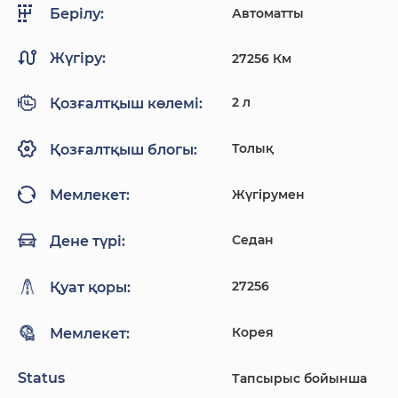
Автоматты
Берілу:
Жүгіру:
27256 Км
2 л
Қозғалтқыш көлемі:
Толық
Қозғалтқыш блогы:
Жүгірумен
Мемлекет:
Седан
Дене түрі:
27256
Қуат қоры:
Корея
Мемлекет:
Status
Тапсырыс бойынша