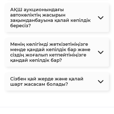
АҚШ аукционындағы
автокөліктің жасырын
зақымданбауына қалай кепілдік
бересіз?
Менің көлігімді жеткізетініңізге
менде қандай кепілдік бар және
сіздің жоғалып кетпейтініңізге
қандай кепілдік бар?
Сізбен қай жерде және қалай
шарт жасасам болады?