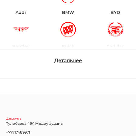
Audi
BMW
BYD
Bentley
Buick
Cadillac
Детальнее
Chevrolet
Dodge
Ford
Honda
Hyundai
Infiniti
Алматы
Тулебаева 49/1 Медеу ауданы
+77717489971