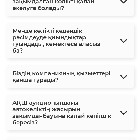
зақымдалған көлікті қалай
әкелуге болады?
Менде көлікті кедендік
рәсімдеуде қиындықтар
туындады, көмектесе аласыз
ба?
Біздің компанияның қызметтері
қанша тұрады?
АҚШ аукционындағы
автокөліктің жасырын
зақымданбауына қалай кепілдік
бересіз?