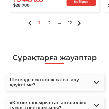
Көбірек
$28 700
1
2
...
12
Сұрақтарға жауаптар
Шетелде ескі көлік сатып алу
қауіпті ме?
«Кілтке тапсырылған автокөлік»
түсінігі нені қамтиды?