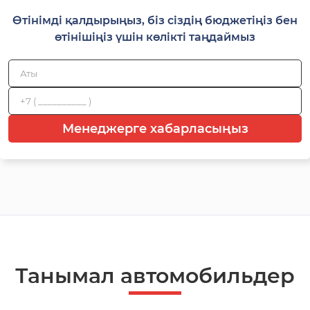
Өтінімді қалдырыңыз, біз сіздің бюджетіңіз бен
өтінішіңіз үшін көлікті таңдаймыз
Менеджерге хабарласыңыз
Танымал автомобильдер