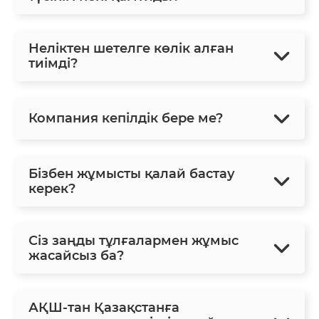
Неліктен шетелге көлік алған
тиімді?
Компания кепілдік бере ме?
Бізбен жұмысты қалай бастау
керек?
Сіз заңды тұлғалармен жұмыс
жасайсыз ба?
АҚШ-тан Қазақстанға