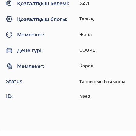
5.2 л
Қозғалтқыш көлемі:
Толық
Қозғалтқыш блогы:
Жаңа
Мемлекет:
COUPE
Дене түрі:
Корея
Мемлекет:
Status
Тапсырыс бойынша
ID:
4962