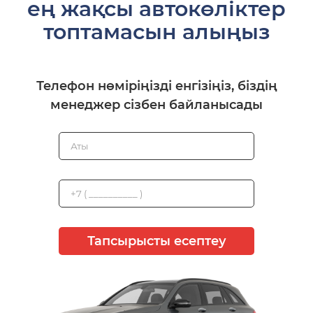
ең жақсы автокөліктер
топтамасын алыңыз
Телефон нөміріңізді енгізіңіз, біздің
менеджер сізбен байланысады
Тапсырысты есептеу