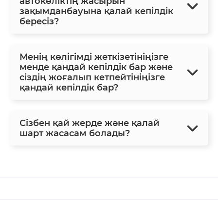
автокөліктің жасырын
зақымданбауына қалай кепілдік
бересіз?
Менің көлігімді жеткізетініңізге
менде қандай кепілдік бар және
сіздің жоғалып кетпейтініңізге
қандай кепілдік бар?
Сізбен қай жерде және қалай
шарт жасасам болады?