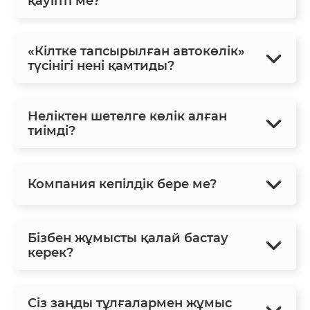
қауіпті ме?
«Кілтке тапсырылған автокөлік»
түсінігі нені қамтиды?
Неліктен шетелге көлік алған
тиімді?
Компания кепілдік бере ме?
Бізбен жұмысты қалай бастау
керек?
Сіз заңды тұлғалармен жұмыс