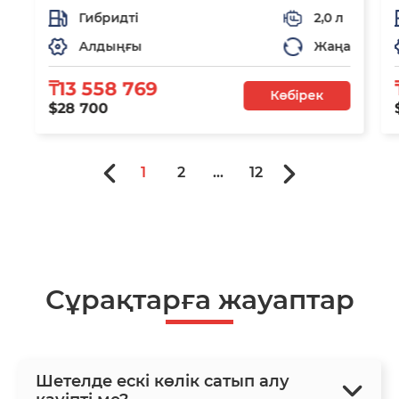
Гибридті
2,0 л
Алдыңғы
Жаңа
₸13 558 769
Көбірек
$28 700
1
2
...
12
Сұрақтарға жауаптар
Шетелде ескі көлік сатып алу