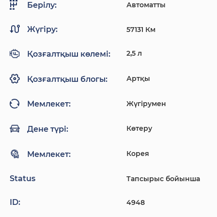
Автоматты
Берілу:
Жүгіру:
57131 Км
2,5 л
Қозғалтқыш көлемі:
Артқы
Қозғалтқыш блогы:
Жүгірумен
Мемлекет:
Көтеру
Дене түрі:
Корея
Мемлекет:
Status
Тапсырыс бойынша
ID:
4948