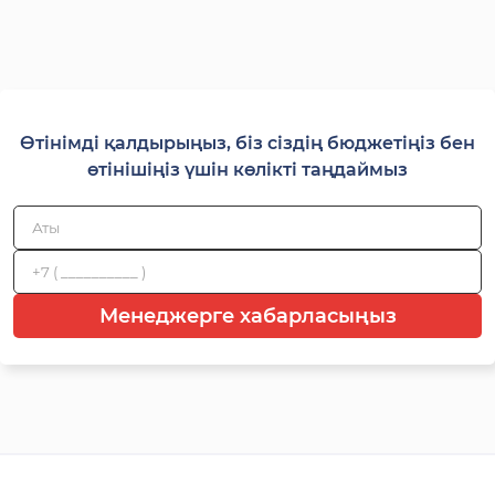
Өтінімді қалдырыңыз, біз сіздің бюджетіңіз бен
өтінішіңіз үшін көлікті таңдаймыз
Менеджерге хабарласыңыз