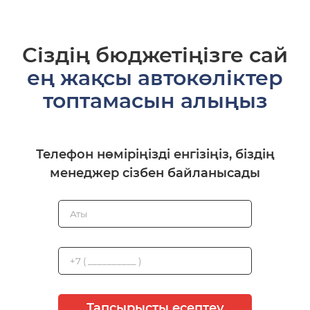
Сіздің бюджетіңізге сай
ең жақсы автокөліктер
топтамасын алыңыз
Телефон нөміріңізді енгізіңіз, біздің
менеджер сізбен байланысады
Тапсырысты есептеу