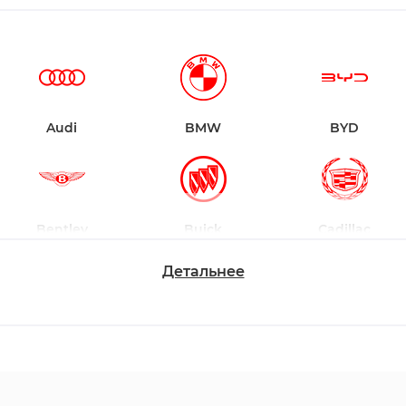
Audi
BMW
BYD
Bentley
Buick
Cadillac
Детальнее
Chevrolet
Dodge
Ford