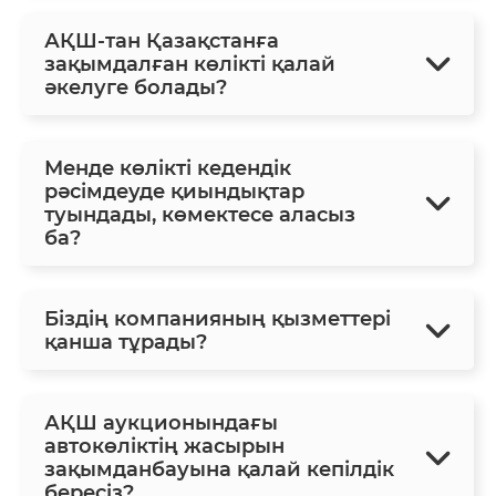
АҚШ-тан Қазақстанға
зақымдалған көлікті қалай
әкелуге болады?
Менде көлікті кедендік
рәсімдеуде қиындықтар
туындады, көмектесе аласыз
ба?
Біздің компанияның қызметтері
қанша тұрады?
АҚШ аукционындағы
автокөліктің жасырын
зақымданбауына қалай кепілдік
бересіз?