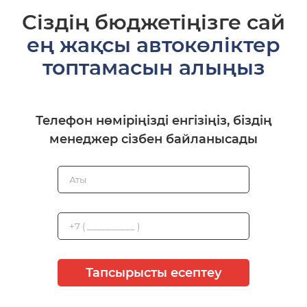
Сіздің бюджетіңізге сай
ең жақсы автокөліктер
топтамасын алыңыз
Телефон нөміріңізді енгізіңіз, біздің
менеджер сізбен байланысады
Тапсырысты есептеу