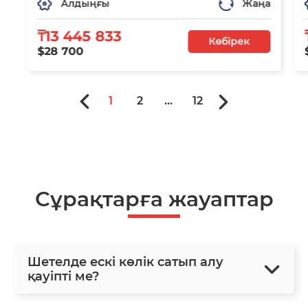
Алдыңғы
Жаңа
₸13 445 833
Көбірек
$28 700
1
2
...
12
Сұрақтарға жауаптар
Шетелде ескі көлік сатып алу
қауіпті ме?