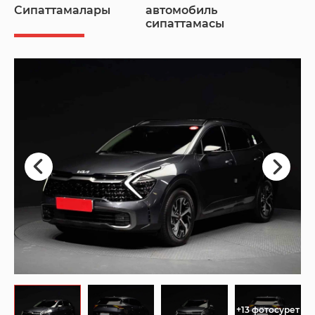
Сипаттамалары
автомобиль
сипаттамасы
+13 фотосурет