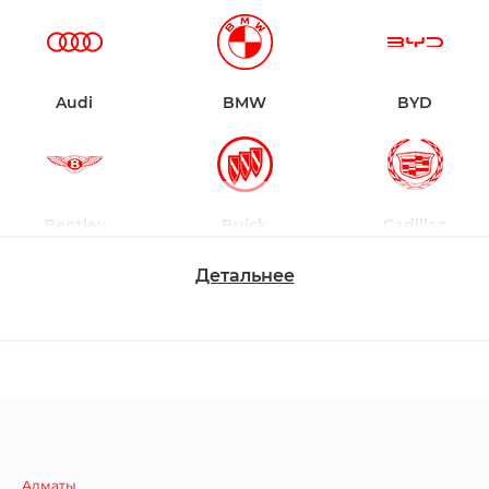
Audi
BMW
BYD
Bentley
Buick
Cadillac
Детальнее
Chevrolet
Dodge
Ford
Honda
Hyundai
Infiniti
Алматы