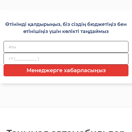
Өтінімді қалдырыңыз, біз сіздің бюджетіңіз бен
өтінішіңіз үшін көлікті таңдаймыз
Менеджерге хабарласыңыз