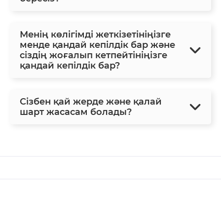
Менің көлігімді жеткізетініңізге
менде қандай кепілдік бар және
сіздің жоғалып кетпейтініңізге
қандай кепілдік бар?
Сізбен қай жерде және қалай
шарт жасасам болады?