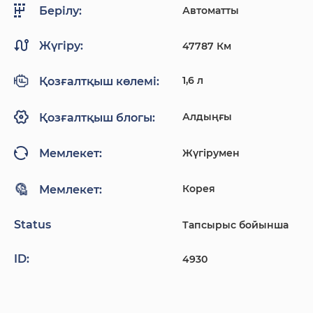
Автоматты
Берілу:
Жүгіру:
47787 Км
1,6 л
Қозғалтқыш көлемі:
Алдыңғы
Қозғалтқыш блогы:
Жүгірумен
Мемлекет:
Корея
Мемлекет:
Status
Тапсырыс бойынша
ID:
4930