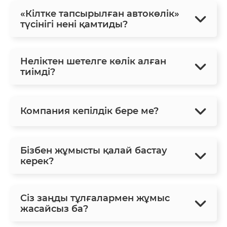
«Кілтке тапсырылған автокөлік»
түсінігі нені қамтиды?
Неліктен шетелге көлік алған
тиімді?
Компания кепілдік бере ме?
Бізбен жұмысты қалай бастау
керек?
Сіз заңды тұлғалармен жұмыс
жасайсыз ба?