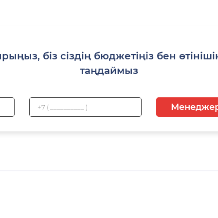
рыңыз, біз сіздің бюджетіңіз бен өтінішің
таңдаймыз
Менеджер