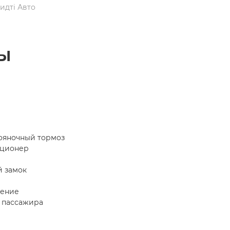
идті Авто
ы
ояночный тормоз
иционер
 замок
щение
 пассажира