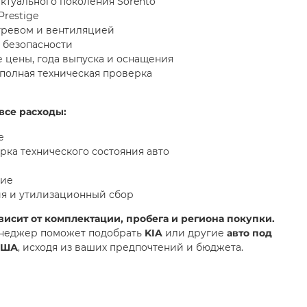
ктуального поколения Sorento
Prestige
гревом и вентиляцией
 безопасности
 цены, года выпуска и оснащения
полная техническая проверка
все расходы:
е
ка технического состояния авто
ние
я и утилизационный сбор
висит от комплектации, пробега и региона покупки.
енеджер поможет подобрать
KIA
или другие
авто
под
 США
, исходя из ваших предпочтений и бюджета.