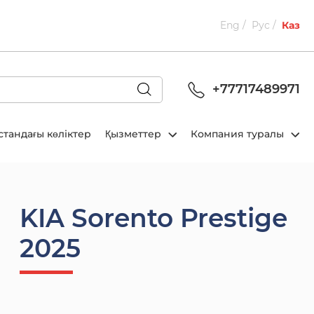
Eng
Рус
Каз
+77717489971
стандағы көліктер
Қызметтер
Компания туралы
KIA Sorento Prestige
2025