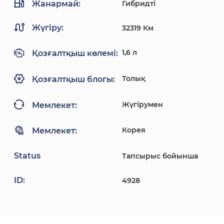
Жанармай:
Гибридті
Жүгіру:
32319 Км
1,6 л
Қозғалтқыш көлемі:
Толық
Қозғалтқыш блогы:
Жүгірумен
Мемлекет:
Корея
Мемлекет:
Status
Тапсырыс бойынша
ID:
4928