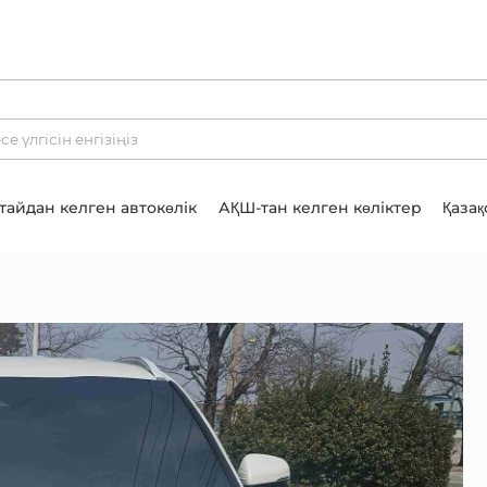
тайдан келген автокөлік
АҚШ-тан келген көліктер
Қазақ