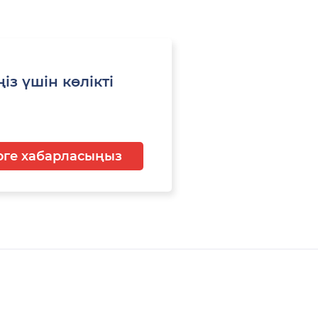
із үшін көлікті
ге хабарласыңыз