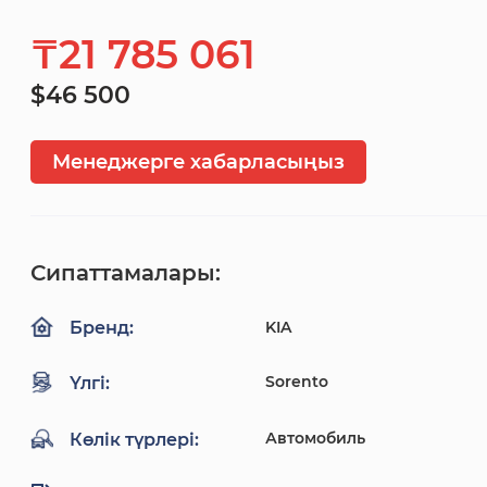
₸21 785 061
$46 500
Менеджерге хабарласыңыз
Сипаттамалары:
KIA
Бренд:
Sorento
Үлгі:
Автомобиль
Көлік түрлері: