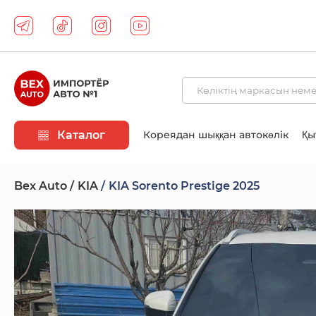
Каталог
Кореядан шыққан автокөлік
Қы
Bex Auto
KIA
KIA Sorento Prestige 2025