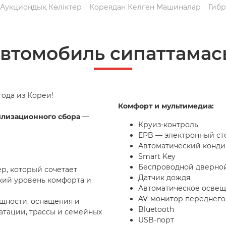
 Аукциондық Көліктер
Кореядан Келген Машиналар
Гибр
автомобиль сипаттамас
года из Кореи!
Комфорт и мультимедиа:
илизационного сбора
—
Круиз-контроль
EPB — электронный ст
Автоматический конд
Smart Key
Беспроводной дверной
, который сочетает
Датчик дождя
кий уровень комфорта и
Автоматическое осве
AV-монитор переднего
щности, оснащения и
Bluetooth
атации, трассы и семейных
USB-порт