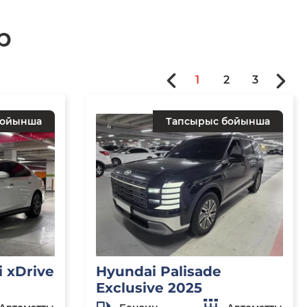
р
1
2
3
бойынша
Тапсырыс бойынша
 xDrive
Hyundai Palisade
Exclusive 2025