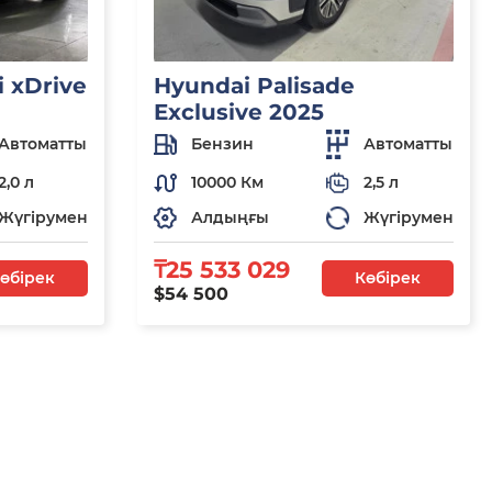
 xDrive
Hyundai Palisade
Exclusive 2025
Автоматты
Бензин
Автоматты
2,0 л
10000 Км
2,5 л
Жүгірумен
Алдыңғы
Жүгірумен
₸25 533 029
өбірек
Көбірек
$54 500