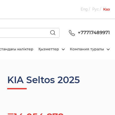
Eng
Рус
Каз
+77717489971
стандағы көліктер
Қызметтер
Компания туралы
KIA Seltos 2025