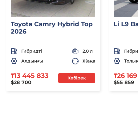
Toyota Camry Hybrid Top
Li L9 B
2026
Гибридті
2,0 л
Гибри
Алдыңғы
Жаңа
Толы
₸13 445 833
₸26 169
Көбірек
$28 700
$55 859