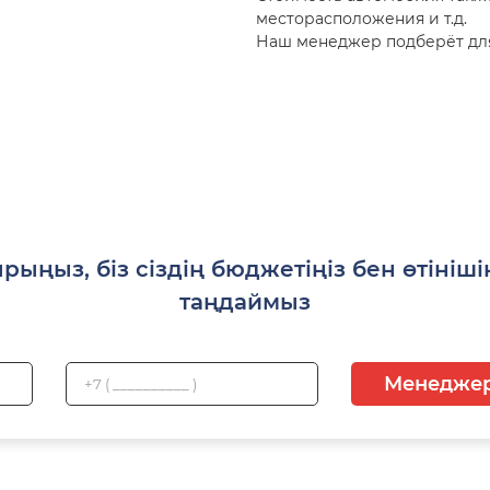
месторасположения и т.д.
Наш менеджер подберёт для
рыңыз, біз сіздің бюджетіңіз бен өтінішің
таңдаймыз
Менеджер