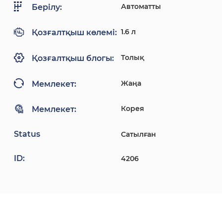
Автоматты
Берілу:
1.6 л
Қозғалтқыш көлемі:
Толық
Қозғалтқыш блогы:
Жаңа
Мемлекет:
Корея
Мемлекет:
Status
Сатылған
ID:
4206