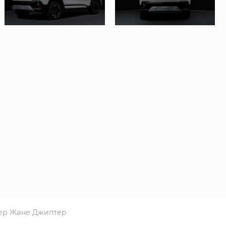
ер Және Джиптер