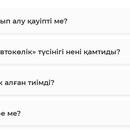
ып алу қауіпті ме?
токөлік» түсінігі нені қамтиды?
 алған тиімді?
ре ме?