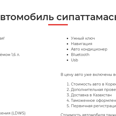
автомобиль сипаттамас
ая!
Умный ключ
Навигация
Авто кондиционер
мом 1,6 л.
Bluetooth
Usb
В цену авто уже включены в
Стоимость авто в Коре
Дополнительная провер
Доставка в Казахстан
Таможенное оформле
Первичная регистраци
жения (LDWS)
Стоимость автомобиля также