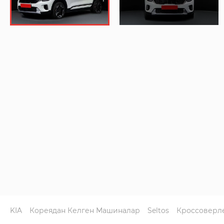
KIA
Кореядан Келген Машиналар
Seltos
Кроссоверл