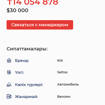
₸14 054 878
$30 000
Связаться с менеджером
Сипаттамалары:
KIA
Бренд:
Seltos
Үлгі:
Автомобиль
Көлік түрлері:
Жанармай:
Бензин