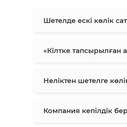
Шетелде ескі көлік сат
«Кілтке тапсырылған ав
Неліктен шетелге көлік
Компания кепілдік бе