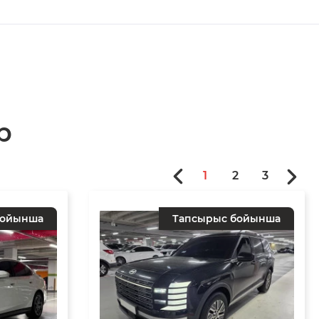
р
1
2
3
бойынша
Тапсырыс бойынша