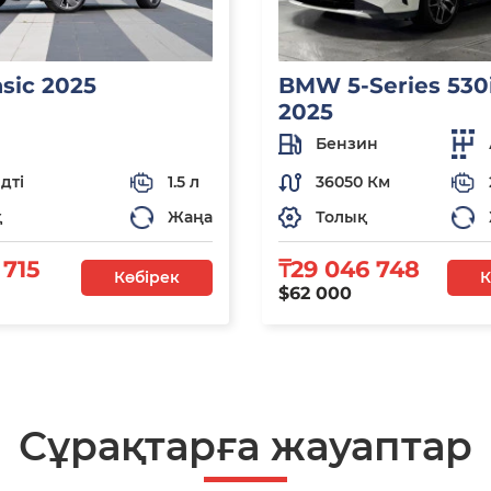
asic 2025
BMW 5-Series 530i
2025
Бензин
дті
1.5 л
36050 Км
қ
Жаңа
Толық
 715
₸29 046 748
Көбірек
К
$62 000
Сұрақтарға жауаптар