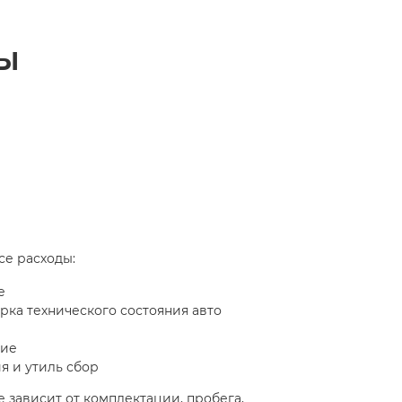
ы
се расходы:
е
ка технического состояния авто
ние
я и утиль сбор
 зависит от комплектации, пробега,