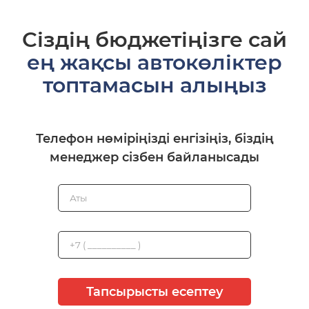
Сіздің бюджетіңізге сай
ең жақсы автокөліктер
топтамасын алыңыз
Телефон нөміріңізді енгізіңіз, біздің
менеджер сізбен байланысады
Тапсырысты есептеу