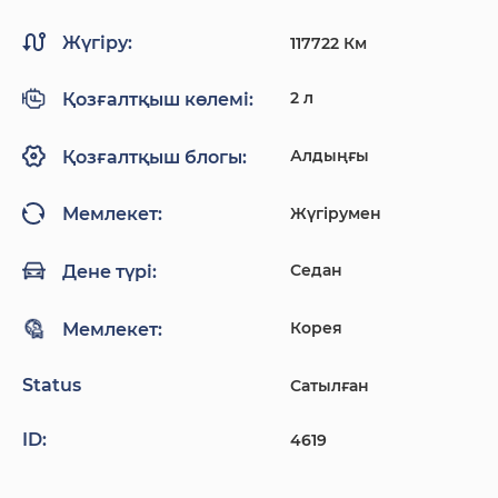
Жүгіру:
117722 Км
2 л
Қозғалтқыш көлемі:
Алдыңғы
Қозғалтқыш блогы:
Жүгірумен
Мемлекет:
Седан
Дене түрі:
Корея
Мемлекет:
Status
Сатылған
ID:
4619