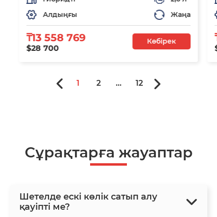
Алдыңғы
Жаңа
₸13 558 769
Көбірек
$28 700
1
2
...
12
Сұрақтарға жауаптар
Шетелде ескі көлік сатып алу
қауіпті ме?