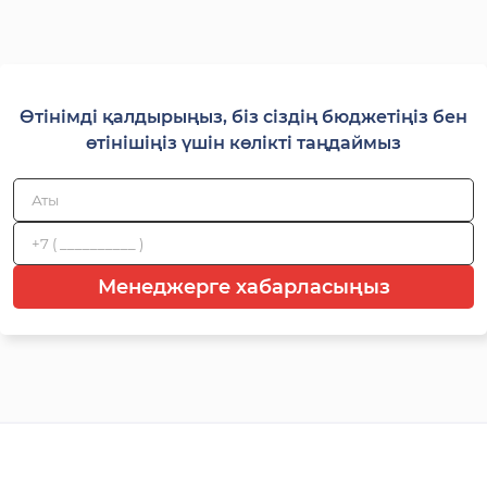
Өтінімді қалдырыңыз, біз сіздің бюджетіңіз бен
өтінішіңіз үшін көлікті таңдаймыз
Менеджерге хабарласыңыз