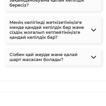
зақымданбауына қалай кепілдік
бересіз?
Менің көлігімді жеткізетініңізге
менде қандай кепілдік бар және
сіздің жоғалып кетпейтініңізге
қандай кепілдік бар?
Сізбен қай жерде және қалай
шарт жасасам болады?