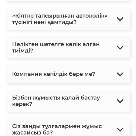
«Кілтке тапсырылған автокөлік»
түсінігі нені қамтиды?
Неліктен шетелге көлік алған
тиімді?
Компания кепілдік бере ме?
Бізбен жұмысты қалай бастау
керек?
Сіз заңды тұлғалармен жұмыс
жасайсыз ба?