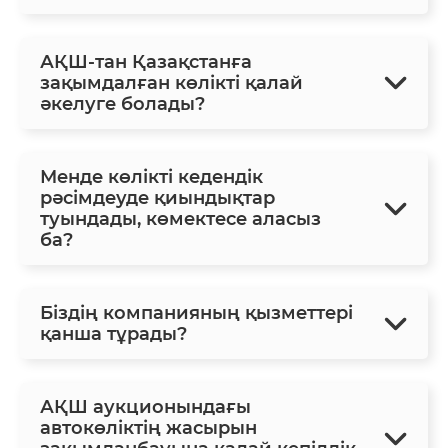
АҚШ-тан Қазақстанға
зақымдалған көлікті қалай
әкелуге болады?
Менде көлікті кедендік
рәсімдеуде қиындықтар
туындады, көмектесе аласыз
ба?
Біздің компанияның қызметтері
қанша тұрады?
АҚШ аукционындағы
автокөліктің жасырын