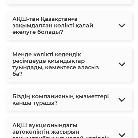
АҚШ-тан Қазақстанға
зақымдалған көлікті қалай
әкелуге болады?
Менде көлікті кедендік
рәсімдеуде қиындықтар
туындады, көмектесе аласыз
ба?
Біздің компанияның қызметтері
қанша тұрады?
АҚШ аукционындағы
автокөліктің жасырын