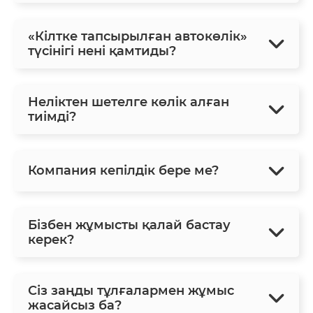
«Кілтке тапсырылған автокөлік»
түсінігі нені қамтиды?
Неліктен шетелге көлік алған
тиімді?
Компания кепілдік бере ме?
Бізбен жұмысты қалай бастау
керек?
Сіз заңды тұлғалармен жұмыс
жасайсыз ба?