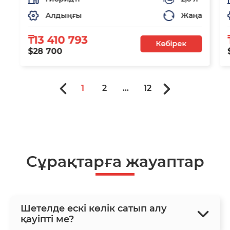
Алдыңғы
Жаңа
₸13 410 793
Көбірек
$28 700
1
2
...
12
Сұрақтарға жауаптар
Шетелде ескі көлік сатып алу
қауіпті ме?