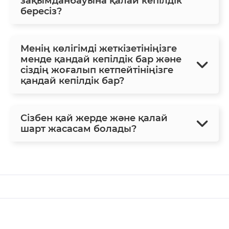
зақымданбауына қалай кепілдік
бересіз?
Менің көлігімді жеткізетініңізге
менде қандай кепілдік бар және
сіздің жоғалып кетпейтініңізге
қандай кепілдік бар?
Сізбен қай жерде және қалай
шарт жасасам болады?