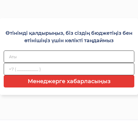
Өтінімді қалдырыңыз, біз сіздің бюджетіңіз бен
өтінішіңіз үшін көлікті таңдаймыз
Менеджерге хабарласыңыз