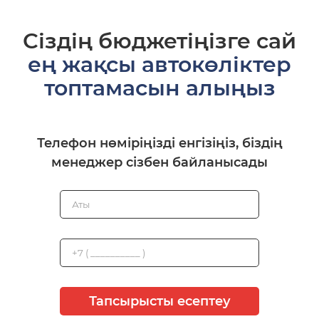
Сіздің бюджетіңізге сай
ең жақсы автокөліктер
топтамасын алыңыз
Телефон нөміріңізді енгізіңіз, біздің
менеджер сізбен байланысады
Тапсырысты есептеу