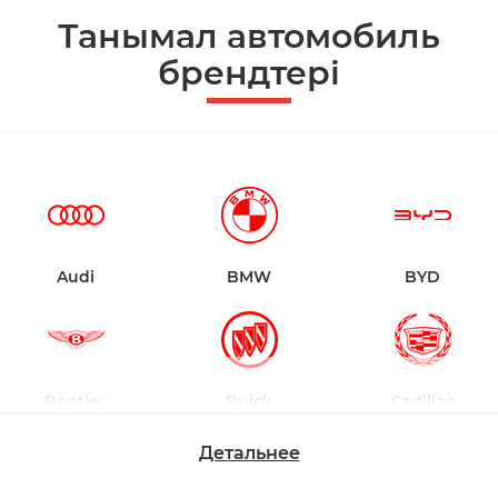
Танымал автомобиль
брендтері
Audi
BMW
BYD
Bentley
Buick
Cadillac
Детальнее