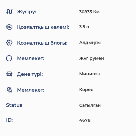
Жүгіру:
30835 Км
3.5 л
Қозғалтқыш көлемі:
Алдыңғы
Қозғалтқыш блогы:
Жүгірумен
Мемлекет:
Минивэн
Дене түрі:
Корея
Мемлекет:
Status
Сатылған
ID:
4678