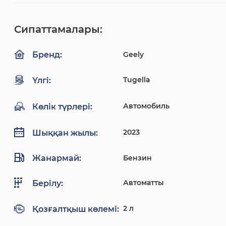
Сипаттамалары:
Geely
Бренд:
Tugella
Үлгі:
Автомобиль
Көлік түрлері:
2023
Шыққан жылы:
Жанармай:
Бензин
Автоматты
Берілу:
2 л
Қозғалтқыш көлемі: