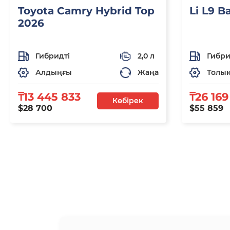
Toyota Camry Hybrid Top
Li L9 B
2026
Гибридті
2,0 л
Гибри
Алдыңғы
Жаңа
Толы
₸13 445 833
₸26 169
Көбірек
$28 700
$55 859