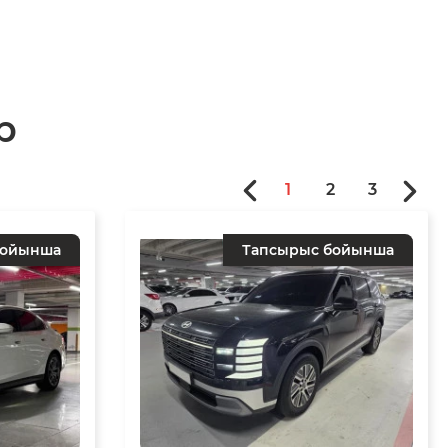
р
1
2
3
бойынша
Тапсырыс бойынша