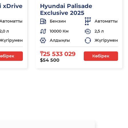
 xDrive
Hyundai Palisade
Exclusive 2025
Автоматты
Бензин
Автоматты
2,0 л
10000 Км
2,5 л
Жүгірумен
Алдыңғы
Жүгірумен
₸25 533 029
өбірек
Көбірек
$54 500