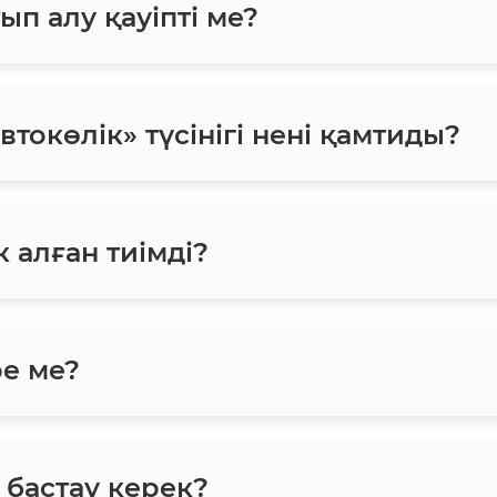
ып алу қауіпті ме?
токөлік» түсінігі нені қамтиды?
 алған тиімді?
ре ме?
 бастау керек?