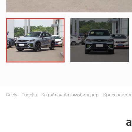
Geely
Tugella
Қытайдан Автомобильдер
Кроссоверл