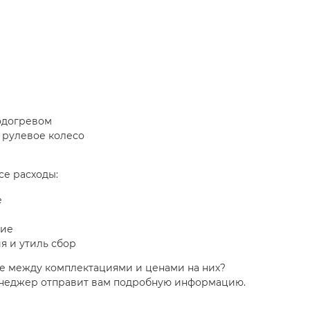
одогревом
 рулевое колесо
се расходы:
е
ние
я и утиль сбор
е между комплектациями и ценами на них?
енеджер отправит вам подробную информацию.