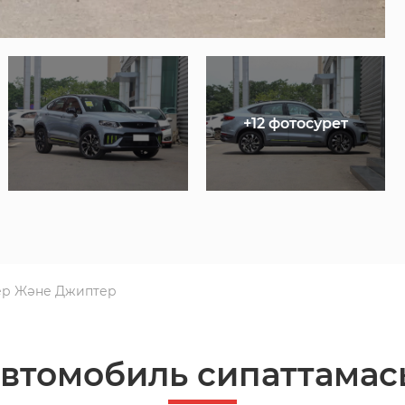
+12 фотосурет
ер Және Джиптер
автомобиль сипаттамас