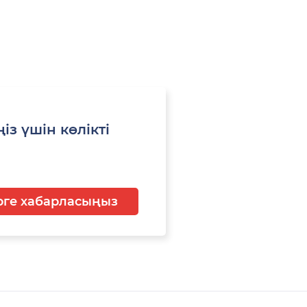
із үшін көлікті
ге хабарласыңыз