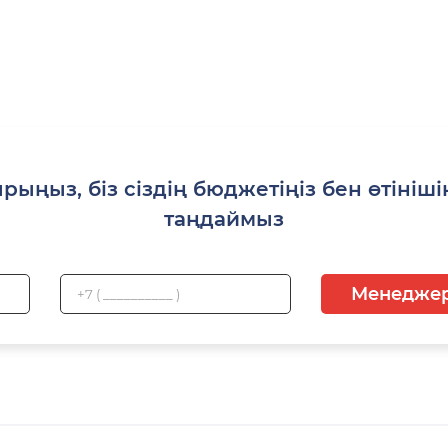
рыңыз, біз сіздің бюджетіңіз бен өтінішің
таңдаймыз
Менеджер