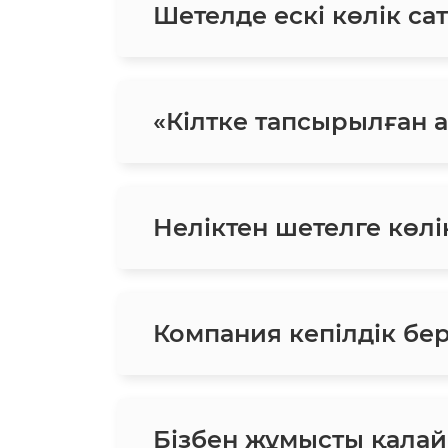
Шетелде ескі көлік сат
«Кілтке тапсырылған ав
Неліктен шетелге көлік
Компания кепілдік бе
Бізбен жұмысты қалай