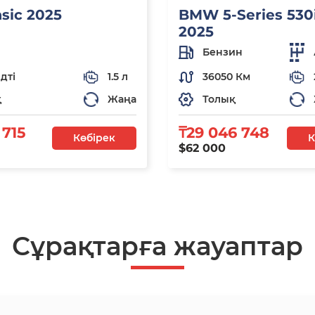
asic 2025
BMW 5-Series 530i
2025
Бензин
дті
1.5 л
36050 Км
қ
Жаңа
Толық
 715
₸29 046 748
Көбірек
К
$62 000
Сұрақтарға жауаптар