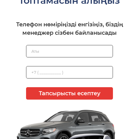
топтамасын алыңыз
Телефон нөміріңізді енгізіңіз, біздің
менеджер сізбен байланысады
Тапсырысты есептеу