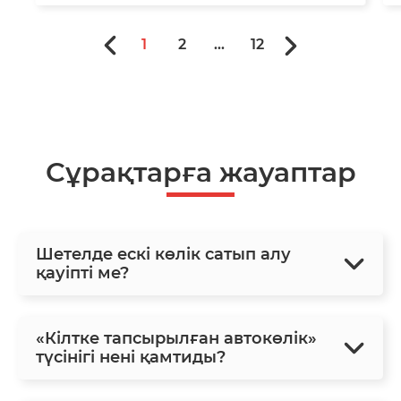
1
2
...
12
Сұрақтарға жауаптар
Шетелде ескі көлік сатып алу
қауіпті ме?
«Кілтке тапсырылған автокөлік»
түсінігі нені қамтиды?