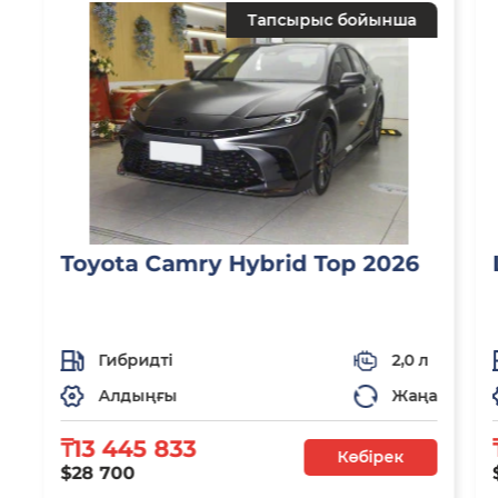
Тапсырыс бойынша
Toyota Camry Hybrid Top 2026
Гибридті
2,0 л
Алдыңғы
Жаңа
₸13 445 833
Көбірек
$28 700