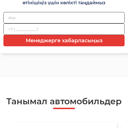
өтінішіңіз үшін көлікті таңдаймыз
Менеджерге хабарласыңыз
Танымал автомобильдер