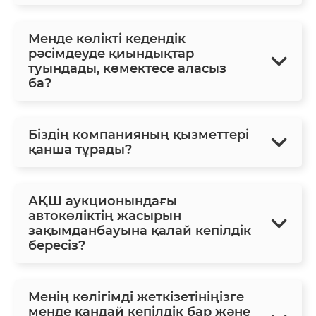
Менде көлікті кедендік
рәсімдеуде қиындықтар
туындады, көмектесе аласыз
ба?
Біздің компанияның қызметтері
қанша тұрады?
АҚШ аукционындағы
автокөліктің жасырын
зақымданбауына қалай кепілдік
бересіз?
Менің көлігімді жеткізетініңізге
менде қандай кепілдік бар және