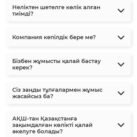
Неліктен шетелге көлік алған
тиімді?
Компания кепілдік бере ме?
Бізбен жұмысты қалай бастау
керек?
Сіз заңды тұлғалармен жұмыс
жасайсыз ба?
АҚШ-тан Қазақстанға
зақымдалған көлікті қалай
әкелуге болады?