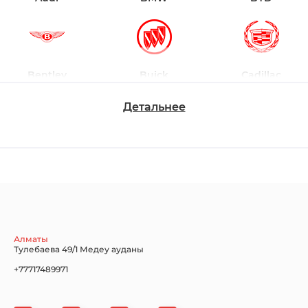
Bentley
Buick
Cadillac
Детальнее
Chevrolet
Dodge
Ford
Honda
Hyundai
Infiniti
Алматы
Тулебаева 49/1 Медеу ауданы
+77717489971
Jaguar
Jeep
KIA