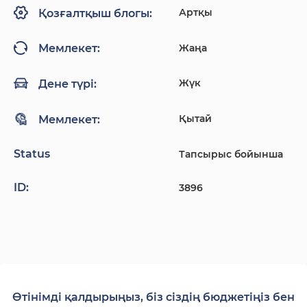
Артқы
Қозғалтқыш блогы:
Жаңа
Мемлекет:
Жүк
Дене түрі:
Қытай
Мемлекет:
Status
Тапсырыс бойынша
ID:
3896
Өтінімді қалдырыңыз, біз сіздің бюджетіңіз бен